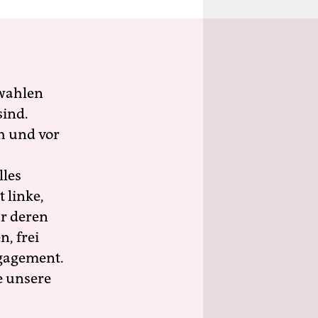
wahlen
sind.
h und vor
lles
 linke,
ür deren
n, frei
ngagement.
e unsere