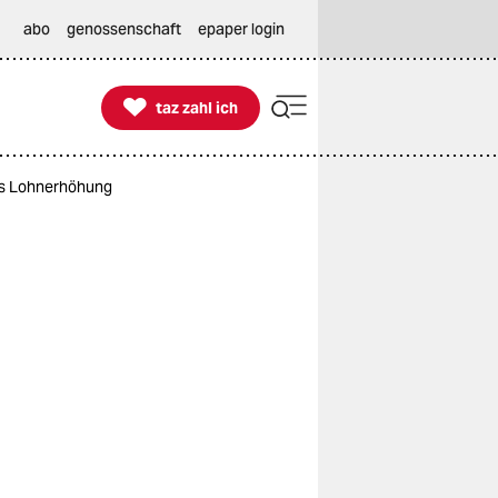
abo
genossenschaft
epaper login

taz zahl ich
taz zahl ich
als Lohnerhöhung