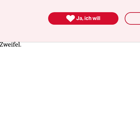
hat.
Dann kommt der 1. Mai
, heraus tritt der De
ftsbund (DGB) und fordert: Tariflohn! Genauer 

Ja, ich will
ng! Dabei sei besonders die neue Bundesregieru
schallt es kämpferisch von den Podesten. Zu Rech
Zweifel.