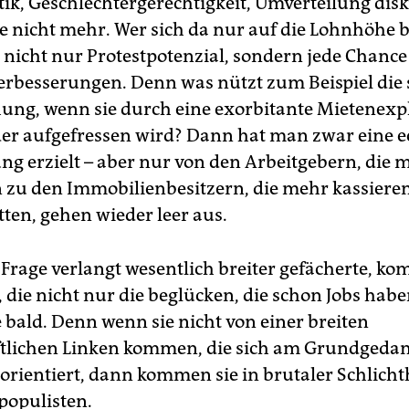
tik, Geschlechtergerechtigkeit, Umverteilung disk
e nicht mehr. Wer sich da nur auf die Lohnhöhe 
 nicht nur Protestpotenzial, sondern jede Chance
erbesserungen. Denn was nützt zum Beispiel die
ng, wenn sie durch eine exorbitante Mietenexp
der aufgefressen wird? Dann hat man zwar eine e
ng erzielt – aber nur von den Arbeitgebern, die 
n zu den Immobilienbesitzern, die mehr kassieren.
tten, gehen wieder leer aus.
 Frage verlangt wesentlich breiter gefächerte, ko
 die nicht nur die beglücken, die schon Jobs habe
 bald. Denn wenn sie nicht von einer breiten
ftlichen Linken kommen, die sich am Grundgeda
 orientiert, dann kommen sie in brutaler Schlicht
populisten.