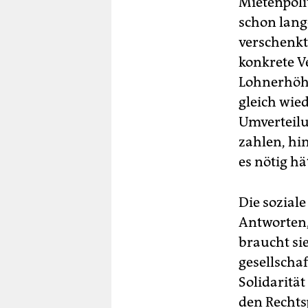
Mietenpoli
schon lang
verschenkt
konkrete V
Lohnerhöhu
gleich wie
Umverteilu
zahlen, hi
es nötig hä
Die soziale
Antworten,
braucht sie
gesellscha
Solidarität
den Rechts