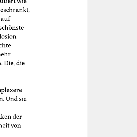
utiert wie
beschränkt,
 auf
 schönste
losion
chte
mehr
 Die, die
mplexere
n. Und sie
nken der
heit von