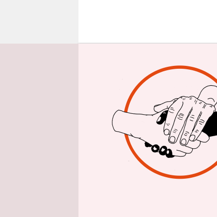
epaper login
E
s tu
SPD 
sie 
Frage! Kev
Sozialdemo
Euro pro S
wahnwitzig
und die Li