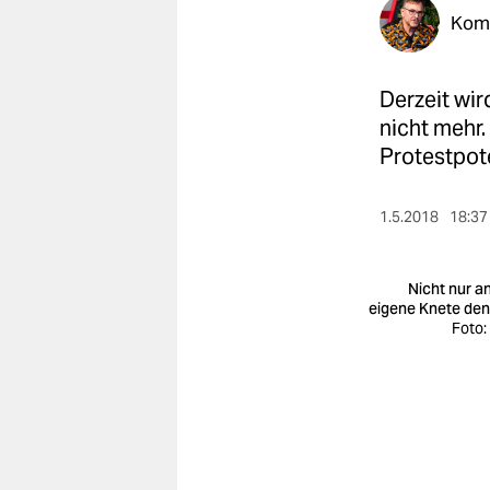
berlin
Kom
nord
Derzeit wir
wahrheit
nicht mehr.
verlag
Protestpote
verlag
1.5.2018
18:37
veranstaltungen
shop
Nicht nur an
eigene Knete de
fragen & hilfe
Foto:
unterstützen
abo
genossenschaft