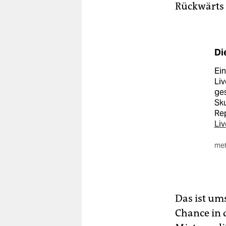
Rückwärts
Di
Ein
Liv
ges
Sku
Rep
Liv
meh
In 
erg
#M
das
Das ist um
Chance in d