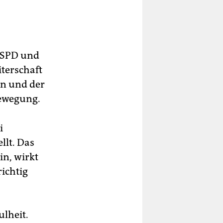
r SPD und
terschaft
en und der
Bewegung.
i
llt. Das
in, wirkt
ichtig
lheit.