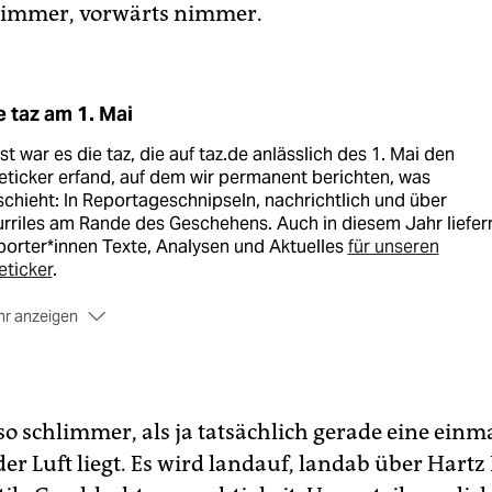
 immer, vorwärts nimmer.
e taz am 1. Mai
st war es die taz, die auf taz.de anlässlich des 1. Mai den
eticker erfand, auf dem wir permanent berichten, was
chieht: In Reportageschnipseln, nachrichtlich und über
rriles am Rande des Geschehens. Auch in diesem Jahr liefer
orter*innen Texte, Analysen und Aktuelles
für unseren
eticker
.
r anzeigen
diesem Jahr haben wir unser Angebot um ein Versuchsprojek
änzt, das es so noch nie gab: Mit der ganztägigen taz-
aischalte
, der größten Livestream-Konferenz der Republik. 
 soll, erklärt Martin Kaul
im Hausblog
.
so schlimmer, als ja tatsächlich gerade eine einm
er Luft liegt. Es wird landauf, landab über Hartz 