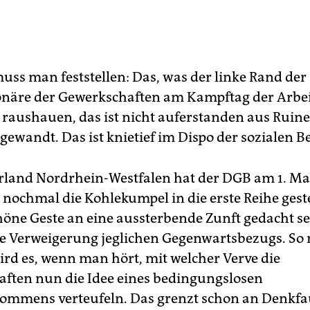
ss man feststellen: Das, was der linke Rand de
onäre der Gewerkschaften am Kampftag der Arbei
 raushauen, das ist nicht auferstanden aus Ruin
gewandt. Das ist knietief im Dispo der sozialen 
rland Nordrhein-Westfalen hat der DGB am 1. Ma
 nochmal die Kohlekumpel in die erste Reihe geste
höne Geste an eine aussterbende Zunft gedacht se
ie Verweigerung jeglichen Gegenwartsbezugs. So r
rd es, wenn man hört, mit welcher Verve die
ften nun die Idee eines bedingungslosen
mmens verteufeln. Das grenzt schon an Denkfau