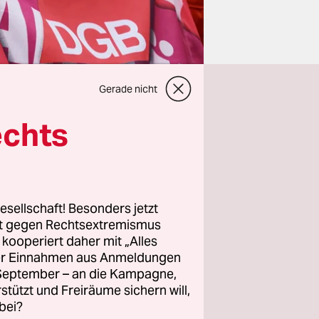
Gerade nicht
echts
 Seit die
e, steht
esellschaft! Besonders jetzt
oziale
rt gegen Rechtsextremismus
alb der
z kooperiert daher mit „Alles
lohn von 12
ller Einnahmen aus Anmeldungen
. September – an die Kampagne,
 gleich als
rstützt und Freiräume sichern will,
zender ist
bei?
r im