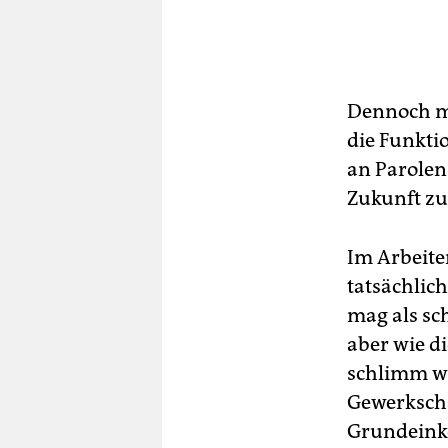
Dennoch mu
die Funkti
an Parolen
Zukunft zu
Im Arbeite
tatsächlich
mag als sc
aber wie d
schlimm wi
Gewerkscha
Grundeinko