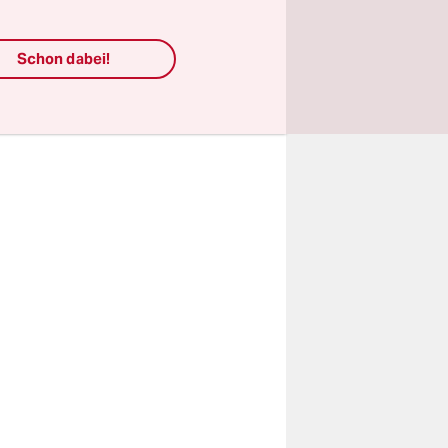
utsche
gesagt:
Schon dabei!
ng
t, auch das