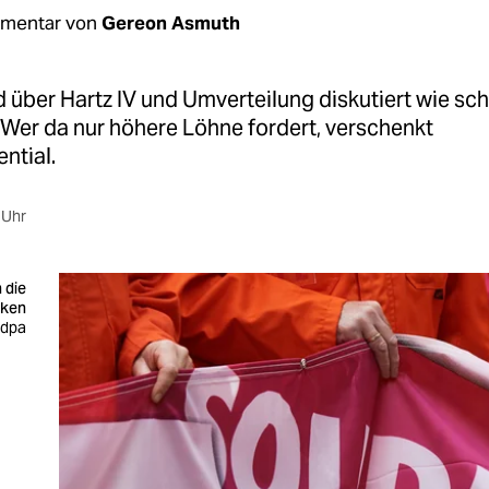
mentar von
Gereon Asmuth
d über Hartz IV und Umverteilung diskutiert wie sc
 Wer da nur höhere Löhne fordert, verschenkt
ntial.
 Uhr
 die
nken
 dpa