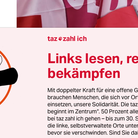
taz
zahl ich

Links lesen, r
bekämpfen
t sich was. Das muss man ohne Zweifel feststellen.
erneut auf dem Groko-Dampfer eingeschifft wurd
Mit doppelter Kraft für eine offene G
überraschenderweise wieder im Mittelpunkt: die s
brauchen Menschen, die sich vor O
in Kühnert, die personifizierte Opposition innerh
einsetzen, unsere Solidarität. Die ta
kratie,
darf dieser Tage nicht nur einen Mindest
beginnt im Zentrum“. 50 Prozent a
bei taz zahl ich gehen – bis zum 30
tunde fordern
. Das Krasseste daran: Er wird nicht
die linke, selbstverwaltete Orte unte
er Spinner abgetan – obwohl er doch Juso-Vorsit
bevor sie verschwinden. Sind Sie da
nkspartei das gleiche Revolutiönchen schon länge