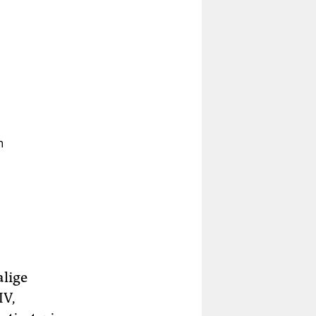
n
t
Was
alige
IV,