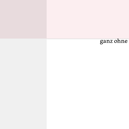
Programm 
Gewerkscha
Tarifbindu
gefordert, 
ganz ohne 