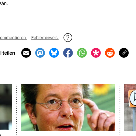
zän.
ommentieren
Fehlerhinweis
 teilen