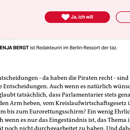
- sei sie auch noch so persönlich - wird eben gern
er Partei wahrgenommen. Also lieber keine Mei

Ja, ich will
e Autorin
ENJA BERGT
ist Redakteurin im Berlin-Ressort der taz.
tscheidungen - da haben die Piraten recht - sind
 Entscheidungen. Auch wenn es natürlich wüns
glaubt tatsächlich, dass Parlamentarier stets gen
 den Arm heben, vom Kreislaufwirtschaftsgesetz 
rm bis zum Eurorettungsschirm? Ein wenig Ehrlic
ch wenn es nur das Eingeständnis ist, das Thema i
t noch nicht durchgearbeitet zu haben. Und dah