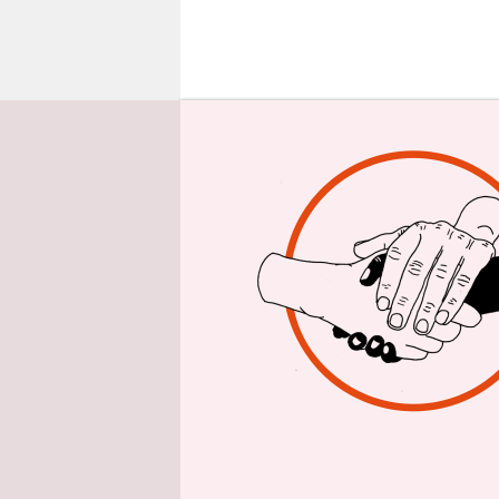
epaper login
Schließlic
basisdemok
sich von o