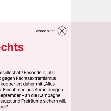
Gerade nicht
echts
esellschaft! Besonders jetzt
rt gegen Rechtsextremismus
z kooperiert daher mit „Alles
ller Einnahmen aus Anmeldungen
Parteien,
. September – an die Kampagne,
, statt sie
rstützt und Freiräume sichern will,
ng eines
bei?