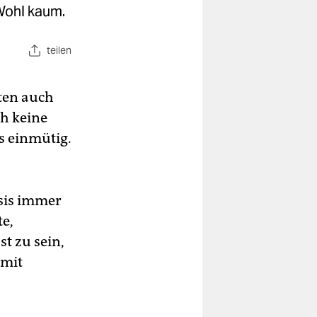
Wohl kaum.
teilen
aten auch
ch keine
es einmütig.
asis immer
te,
t zu sein,
 mit