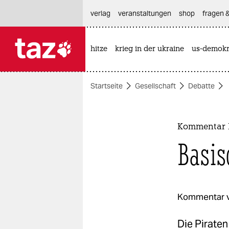
hautnavigation anspringen
hauptinhalt anspringen
footer anspringen
verlag
veranstaltungen
shop
fragen &
hitze
krieg in der ukraine
us-demokr

taz zahl ich
taz zahl ich
Startseite
Gesellschaft
Debatte
themen
politik
Kommentar P
öko
Basis
gesellschaft
kultur
Kommentar 
sport
Die Pirate