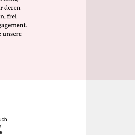
ür deren
n, frei
ngagement.
e unsere
uch
r
ne