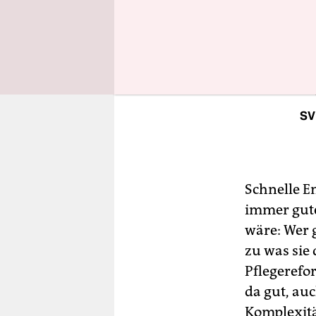
Vorstandes 
Meinung d
Di
SV
Schnelle En
immer gute
wäre: Wer 
zu was sie
Pflegerefo
da gut, au
Komplexitä