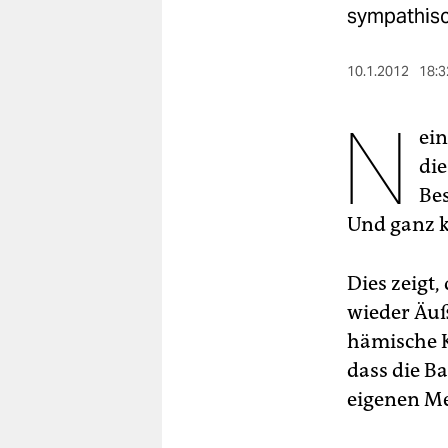
berlin
sympathisc
nord
10.1.2012
18:3
wahrheit
N
verlag
ein
die
verlag
Bes
veranstaltungen
Und ganz k
shop
Dies zeigt,
fragen & hilfe
wieder Äuße
unterstützen
hämische K
dass die Ba
abo
eigenen M
genossenschaft