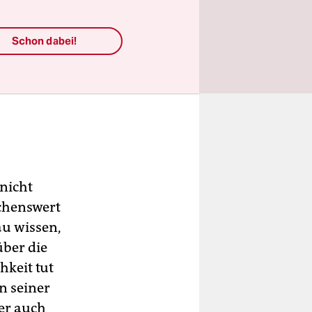
e als
nung?
Schon dabei!
 nicht
chenswert
au wissen,
über die
hkeit tut
n seiner
er auch