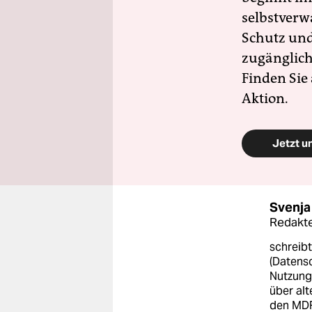
selbstverw
Schutz und 
zugänglich
Finden Sie
Aktion.
Jetzt u
Svenja
Redakte
schreibt
(Datens
Nutzung
über alt
den MDR