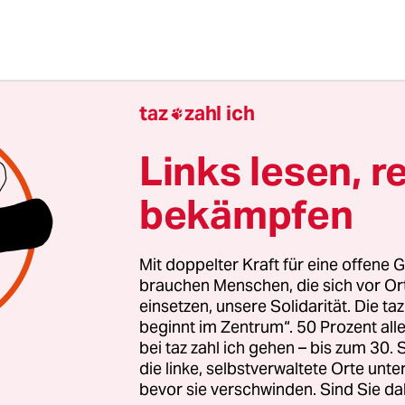
taz
zahl ich

Links lesen, r
bekämpfen
Mit doppelter Kraft für eine offene G
brauchen Menschen, die sich vor O
einsetzen, unsere Solidarität. Die ta
beginnt im Zentrum“. 50 Prozent a
h wollen die Piraten es anders machen als andere 
bei taz zahl ich gehen – bis zum 30
ratisch arbeiten, Positionen von unten entwickeln
die linke, selbstverwaltete Orte unte
ben diktieren zu lassen. Und die Meinungsäußeru
bevor sie verschwinden. Sind Sie da