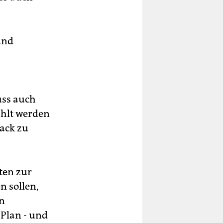
und
uss auch
ählt werden
Sack zu
ten zur
n sollen,
en
Plan - und