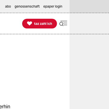
abo
genossenschaft
epaper login

taz zahl ich
taz zahl ich
erhin