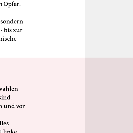
m Opfer.
, sondern
- bis zur
hische
wahlen
sind.
h und vor
lles
 linke,