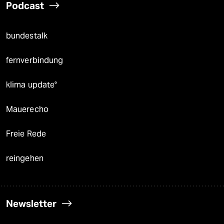
Podcast
bundestalk
fernverbindung
klima update°
Mauerecho
Freie Rede
reingehen
Newsletter