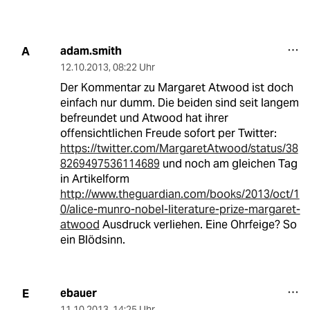
adam.smith
A
12.10.2013
,
08:22 Uhr
Der Kommentar zu Margaret Atwood ist doch
einfach nur dumm. Die beiden sind seit langem
befreundet und Atwood hat ihrer
offensichtlichen Freude sofort per Twitter:
https://twitter.com/MargaretAtwood/status/38
8269497536114689
und noch am gleichen Tag
in Artikelform
http://www.theguardian.com/books/2013/oct/1
0/alice-munro-nobel-literature-prize-margaret-
atwood
Ausdruck verliehen. Eine Ohrfeige? So
ein Blödsinn.
ebauer
E
11.10.2013
,
14:25 Uhr