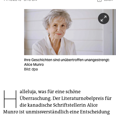
berlin
nord
wahrheit
verlag
verlag
veranstaltungen
Ihre Geschichten sind unübertroffen unangestrengt:
Alice Munro
shop
Bild: dpa
fragen & hilfe
unterstützen
H
alleluja, was für eine schöne
abo
Überraschung. Der Literaturnobelpreis für
die kanadische Schriftstellerin Alice
genossenschaft
Munro ist unmissverständlich eine Entscheidung