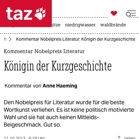

taz zahl ich
krieg in der ukraine
hitze
niedrigwasser
waldbrände

taz zahl ich
uch
Kommentar Nobelpreis Literatur: Königin der Kurzgeschichte
taz zahl ich
Kommentar Nobelpreis Literatur
themen
Königin der Kurzgeschichte
politik
öko
Kommentar von
Anne Haeming
gesellschaft
Den Nobelpreis für Literatur wurde für die beste
Wortkunst verliehen. Es ist keine politisch motivierte
kultur
Wahl und sie hat auch keinen Mitleids-
Beigeschmack. Gut so.
sport
11.10.2013
8:18 Uhr
teilen