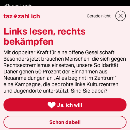
ePaper Login
taz
zahl ich
Gerade nicht

Downloads für Abonnierende
Links lesen, rechts
bekämpfen
© 2026 taz Verlags und Vertriebs GmbH
Mit doppelter Kraft für eine offene Gesellschaft!
Alle Rechte vorbehalten. Bei rechtlichen Fragen oder für Genehmigungen
wenden Sie sich bitte an
lizenzen@taz.de
Besonders jetzt brauchen Menschen, die sich gegen
Rechtsextremismus einsetzen, unsere Solidarität.
Daher gehen 50 Prozent der Einnahmen aus
Feedback
Redaktionsstatut
Kommune-Richtlinien
KI-
Neuanmeldungen an „Alles beginnt im Zentrum“ –
eine Kampagne, die bedrohte linke Kulturzentren
Leitlinie
Informant
Datenschutz
Impressum
AGB
und Jugendorte unterstützt. Sind Sie dabei?
Seitenwende
Einwilligungen widerrufen (Ads)

Ja, ich will
Schon dabei!