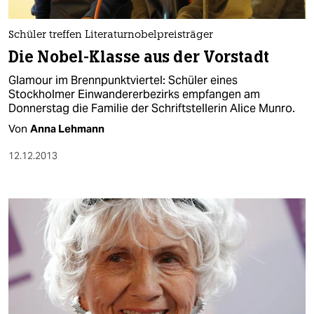
berlin
nord
Schüler treffen Literaturnobelpreisträger
Die Nobel-Klasse aus der Vorstadt
wahrheit
Glamour im Brennpunktviertel: Schüler eines
verlag
Stockholmer Einwandererbezirks empfangen am
Donnerstag die Familie der Schriftstellerin Alice Munro.
verlag
Von
Anna Lehmann
veranstaltungen
12.12.2013
shop
fragen & hilfe
unterstützen
abo
genossenschaft