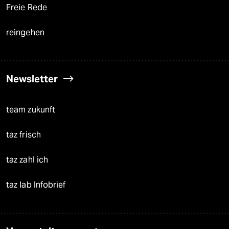
Freie Rede
reingehen
Newsletter
team zukunft
taz frisch
taz zahl ich
taz lab Infobrief