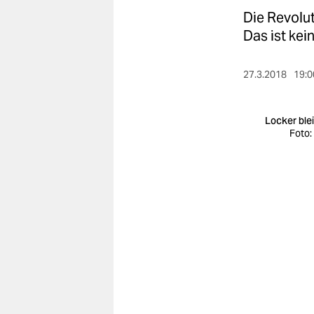
berlin
Die Revolu
nord
Das ist kei
wahrheit
27.3.2018
19:0
verlag
Locker ble
verlag
Foto:
veranstaltungen
shop
fragen & hilfe
unterstützen
abo
genossenschaft