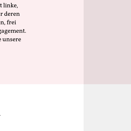
 linke,
ür deren
n, frei
ngagement.
e unsere
r