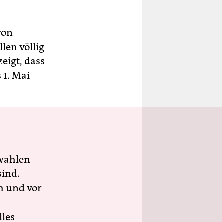
von
len völlig
eigt, dass
 1. Mai
wahlen
sind.
h und vor
lles