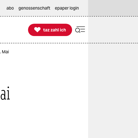
abo
genossenschaft
epaper login

taz zahl ich
taz zahl ich
. Mai
ai