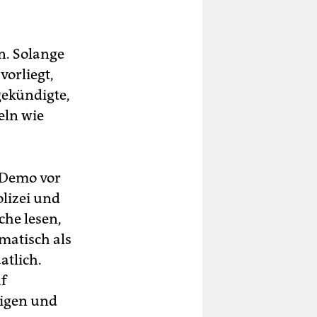
n. Solange
orliegt,
gekündigte,
eln wie
-Demo vor
lizei und
che lesen,
matisch als
atlich.
f
igen und