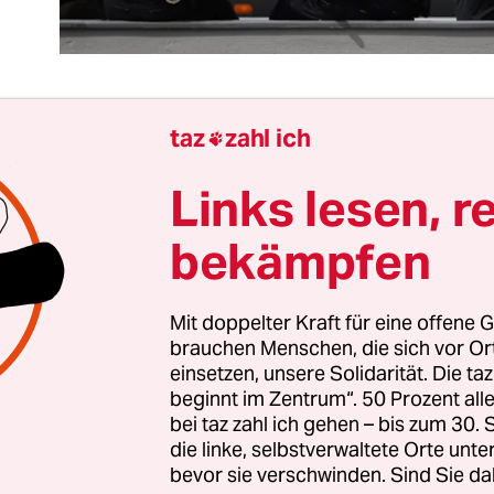
taz
zahl ich

 Demo und das Meer eigentlich verbotener Flagge
Links lesen, r
i in Solidarität mit den syrischen Kurden wird al
gemeldet. Die Innenverwaltung findet nichts dab
bekämpfen
enn auch damit gedient, wenn sich die Demo-
ren in langwierigen Verhandlungen mit der
Mit doppelter Kraft für eine offene G
gsbehörde über die zulässige Länge von
brauchen Menschen, die sich vor O
sparenten streiten würden?
einsetzen, unsere Solidarität. Die ta
beginnt im Zentrum“. 50 Prozent a
Vermummungsverbot und Friedlichkeitsgebot sin
bei taz zahl ich gehen – bis zum 30
die linke, selbstverwaltete Orte unte
n hinreichend bekannt, die Interventionsmöglichk
bevor sie verschwinden. Sind Sie da
insatzhundertschaften ebenso. Geschacher um k