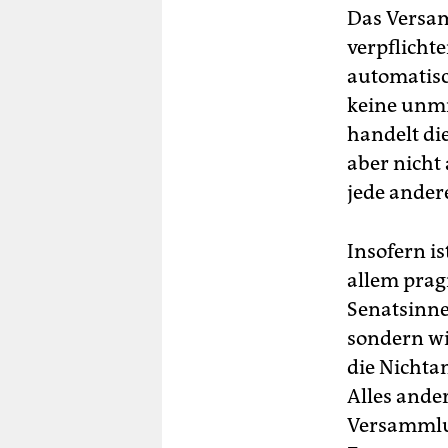
Das Versam
verpflichte
automatisc
keine unmi
handelt di
aber nicht
jede ander
Insofern i
allem prag
Senatsinne
sondern wi
die Nichtan
Alles ander
Versammlu