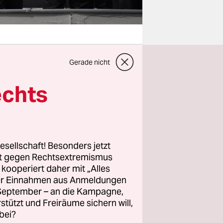
Gerade nicht
n zum 1.
echts
so nicht
ei. Na und?
esellschaft! Besonders jetzt
rt gegen Rechtsextremismus
z kooperiert daher mit „Alles
ller Einnahmen aus Anmeldungen
d allen
. September – an die Kampagne,
rstützt und Freiräume sichern will,
eiten der
bei?
onkretere