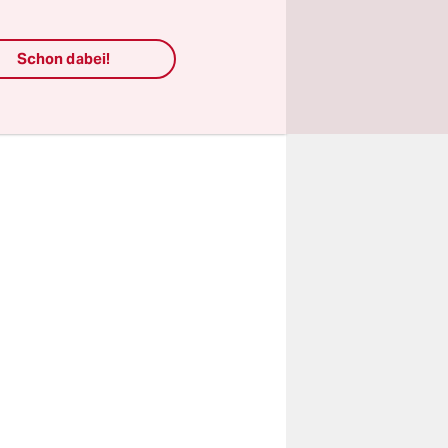
ten der
ssen.
Schon dabei!