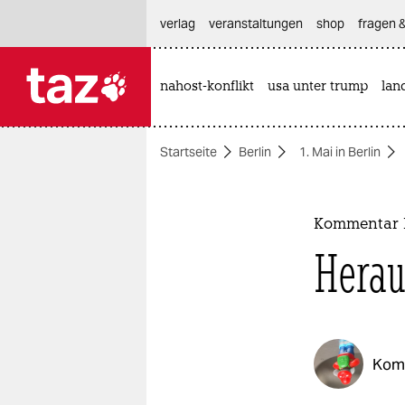
hautnavigation anspringen
hauptinhalt anspringen
footer anspringen
verlag
veranstaltungen
shop
fragen &
nahost-konflikt
usa unter trump
lan

taz zahl ich
taz zahl ich
Startseite
Berlin
1. Mai in Berlin
themen
politik
Kommentar 
öko
Herau
gesellschaft
kultur
Kom
sport