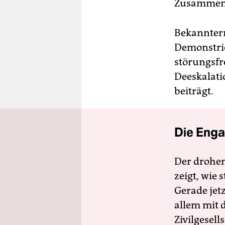
Zusammens
Bekannterm
Demonstrier
störungsfr
Deeskalati
beiträgt.
Die Enga
Der drohe
zeigt, wie
Gerade jet
allem mit d
Zivilgesell