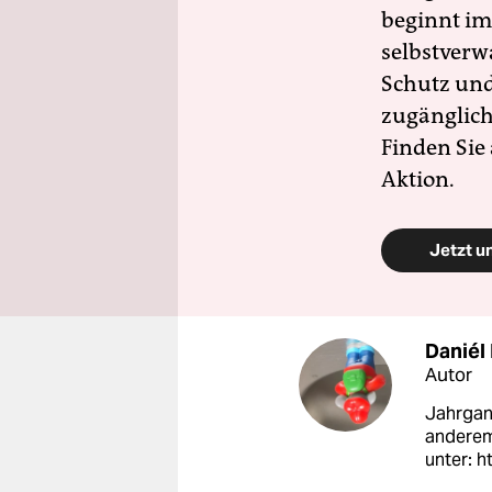
beginnt im
selbstverw
Schutz und 
zugänglich
Finden Sie
Aktion.
Jetzt u
Daniél
Autor
Jahrgan
anderem 
unter: 