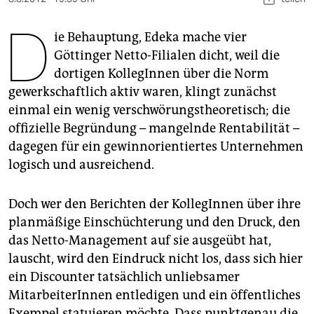
berlin
D
nord
ie Behauptung, Edeka mache vier
Göttinger Netto-Filialen dicht, weil die
wahrheit
dortigen KollegInnen über die Norm
gewerkschaftlich aktiv waren, klingt zunächst
verlag
einmal ein wenig verschwörungstheoretisch; die
verlag
offizielle Begründung – mangelnde Rentabilität –
dagegen für ein gewinnorientiertes Unternehmen
veranstaltungen
logisch und ausreichend.
shop
Doch wer den Berichten der KollegInnen über ihre
fragen & hilfe
planmäßige Einschüchterung und den Druck, den
unterstützen
das Netto-Management auf sie ausgeübt hat,
lauscht, wird den Eindruck nicht los, dass sich hier
abo
ein Discounter tatsächlich unliebsamer
genossenschaft
MitarbeiterInnen entledigen und ein öffentliches
Exempel statuieren möchte. Dass punktgenau die