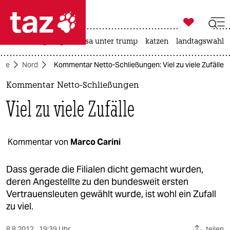

taz zahl ich
hitze
bergsteigen
usa unter trump
katzen
landtagswahl i

taz zahl ich
eite
Nord
Kommentar Netto-Schließungen: Viel zu viele Zufälle
taz zahl ich
Kommentar Netto-Schließungen
themen
Viel zu viele Zufälle
politik
öko
Kommentar von
Marco Carini
gesellschaft
Dass gerade die Filialen dicht gemacht wurden,
deren Angestellte zu den bundesweit ersten
kultur
Vertrauensleuten gewählt wurde, ist wohl ein Zufall
zu viel.
sport
8.8.2012
19:39 Uhr
teilen