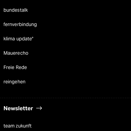
bundestalk
fernverbindung
klima update°
Mauerecho
Freie Rede
reingehen
Newsletter
team zukunft