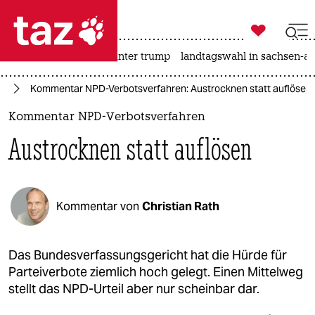

taz zahl ich
nahost-konflikt
usa unter trump
landtagswahl in sachsen-an

taz zahl ich
nd
Kommentar NPD-Verbotsverfahren: Austrocknen statt auflösen
taz zahl ich
Kommentar NPD-Verbotsverfahren
themen
Austrocknen statt auflösen
politik
öko
Kommentar von
Christian Rath
gesellschaft
kultur
Das Bundesverfassungsgericht hat die Hürde für
Parteiverbote ziemlich hoch gelegt. Einen Mittelweg
sport
stellt das NPD-Urteil aber nur scheinbar dar.