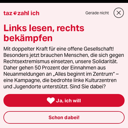
Anzeigen
taz
zahl ich
Gerade nicht

Links lesen, rechts
Fragen & Hilfe
bekämpfen
Feedback
Mit doppelter Kraft für eine offene Gesellschaft!
Besonders jetzt brauchen Menschen, die sich gegen
Rechtsextremismus einsetzen, unsere Solidarität.
Aboservice
Daher gehen 50 Prozent der Einnahmen aus
Neuanmeldungen an „Alles beginnt im Zentrum“ –
ePaper Login
eine Kampagne, die bedrohte linke Kulturzentren
und Jugendorte unterstützt. Sind Sie dabei?
Downloads für Abonnierende

Ja, ich will
© 2026 taz Verlags und Vertriebs GmbH
Schon dabei!
Alle Rechte vorbehalten. Bei rechtlichen Fragen oder für Genehmigungen
wenden Sie sich bitte an
lizenzen@taz.de