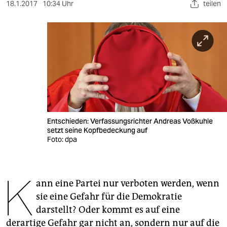
berlin
18.1.2017
10:34 Uhr
teilen
nord
wahrheit
verlag
verlag
veranstaltungen
Entschieden: Verfassungsrichter Andreas Voßkuhle
shop
setzt seine Kopfbedeckung auf
Foto: dpa
fragen & hilfe
unterstützen
K
ann eine Partei nur verboten werden, wenn
abo
sie eine Gefahr für die Demokratie
genossenschaft
darstellt? Oder kommt es auf eine
derartige Gefahr gar nicht an, sondern nur auf die