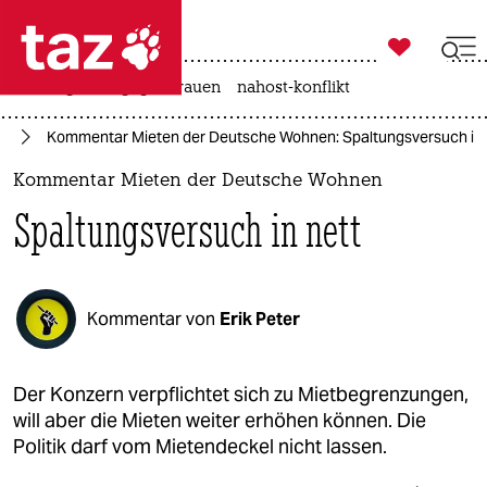

taz zahl ich
hitze
gewalt gegen frauen
nahost-konflikt

taz zahl ich
in
Kommentar Mieten der Deutsche Wohnen: Spaltungsversuch in 
taz zahl ich
Kommentar Mieten der Deutsche Wohnen
themen
Spaltungsversuch in nett
politik
öko
Kommentar von
Erik Peter
gesellschaft
kultur
Der Konzern verpflichtet sich zu Mietbegrenzungen,
will aber die Mieten weiter erhöhen können. Die
sport
Politik darf vom Mietendeckel nicht lassen.