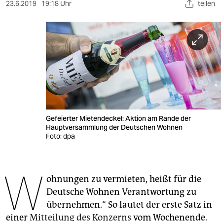
berlin
23.6.2019
19:18 Uhr
teilen
nord
wahrheit
verlag
verlag
veranstaltungen
Gefeierter Mietendeckel: Aktion am Rande der
shop
Hauptversammlung der Deutschen Wohnen
Foto: dpa
fragen & hilfe
unterstützen
W
ohnungen zu vermieten, heißt für die
abo
Deutsche Wohnen Verantwortung zu
genossenschaft
übernehmen.“ So lautet der erste Satz in
einer
Mitteilung des Konzerns
vom Wochenende.