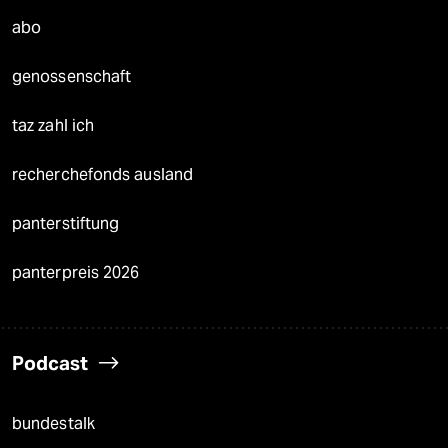
abo
genossenschaft
taz zahl ich
recherchefonds ausland
panterstiftung
panterpreis 2026
Podcast
bundestalk