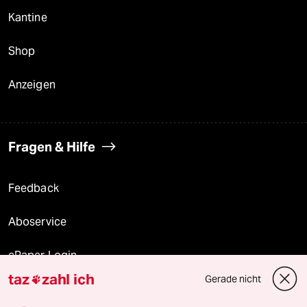
Kantine
Shop
Anzeigen
Fragen & Hilfe
Feedback
Aboservice
ePaper Login
taz
zahl ich
Gerade nicht

Downloads für Abonnierende