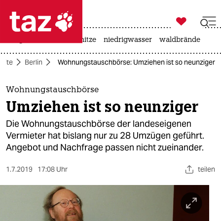

taz zahl ich
krieg in der ukraine
hitze
niedrigwasser
waldbrände

taz zahl ich
seite
Berlin
Wohnungstauschbörse: Umziehen ist so neunziger
taz zahl ich
themen
Wohnungstauschbörse
Umziehen ist so neunziger
politik
Die Wohnungstauschbörse der landeseigenen
öko
Vermieter hat bislang nur zu 28 Umzügen geführt.
Angebot und Nachfrage passen nicht zueinander.
gesellschaft
1.7.2019
17:08 Uhr
teilen
kultur
sport