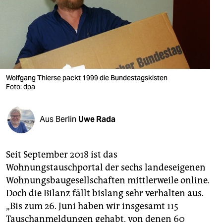
berlin
nord
wahrheit
verlag
Wolfgang Thierse packt 1999 die Bundestagskisten
Foto: dpa
verlag
veranstaltungen
Aus Berlin
Uwe Rada
shop
fragen & hilfe
Seit September 2018 ist das
unterstützen
Wohnungstauschportal der sechs landeseigenen
Wohnungsbaugesellschaften mittlerweile online.
abo
Doch die Bilanz fällt bislang sehr verhalten aus.
genossenschaft
„Bis zum 26. Juni haben wir insgesamt 115
Tauschanmeldungen gehabt, von denen 60