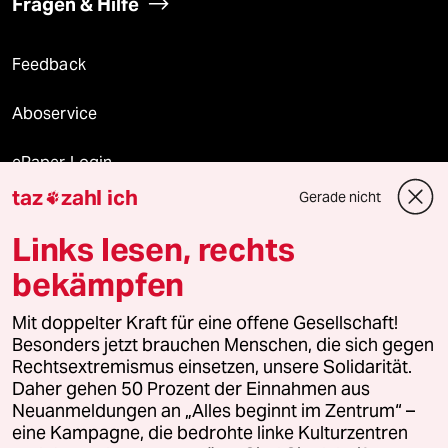
Fragen & Hilfe
Feedback
Aboservice
ePaper Login
taz
zahl ich
Gerade nicht

Downloads für Abonnierende
Links lesen, rechts
bekämpfen
© 2026 taz Verlags und Vertriebs GmbH
Alle Rechte vorbehalten. Bei rechtlichen Fragen oder für Genehmigungen
Mit doppelter Kraft für eine offene Gesellschaft!
wenden Sie sich bitte an
lizenzen@taz.de
Besonders jetzt brauchen Menschen, die sich gegen
Rechtsextremismus einsetzen, unsere Solidarität.
Daher gehen 50 Prozent der Einnahmen aus
Feedback
Redaktionsstatut
Kommune-Richtlinien
KI-
Neuanmeldungen an „Alles beginnt im Zentrum“ –
eine Kampagne, die bedrohte linke Kulturzentren
Leitlinie
Informant
Datenschutz
Impressum
AGB