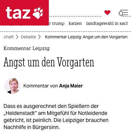

taz zahl ich
bergsteigen
usa unter trump
katzen
landtagswahl in sachs

taz zahl ich
llschaft
Debatte
Kommentar Leipzig: Angst um den Vorgarten
taz zahl ich
Kommentar Leipzig
themen
Angst um den Vorgarten
politik
öko
Kommentar von
Anja Maier
gesellschaft
kultur
Dass es ausgerechnet den Spießern der
„Heldenstadt“ am Mitgefühl für Notleidende
sport
gebricht, ist peinlich. Die Leipziger brauchen
Nachhilfe in Bürgersinn.