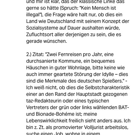
und mir ist klar, das der klassische Linke das
gerne so hätte (Spruch: "Kein Mensch ist
illegal"), die Frage wäre halt nur, ob dies ein
Land wie Deutschland mit seinem Konzept der
Sozialsysteme auf Dauer aushalten würde,
Zufluchtsort aller derjenigen zu sein, die es
gerade wünschen.
2.) Zitat: "Zwei Fernreisen pro Jahr, eine
durchsanierte Kommune, ein bequemes
Häuschen in guter Wohnlage, bitte keine wie
auch immer geartete Störung der Idylle – dies
sind die Merkmale des deutschen Spießers." -
Ich weiß nicht, ob dies die Selbstcharakteristik
einer an den Rand der Hauptstadt gezogenen
taz-Redakteurin oder eines typischen
Vertreters der grün oder links wählenden BAT-
und Bionade-Bohéme ist; meine
Lebenswirklichkeit freilich sieht anders aus. Ich
bin z. Zt. als promovierter Volljurist arbeitslos,
suche einen Job, wohne in einem