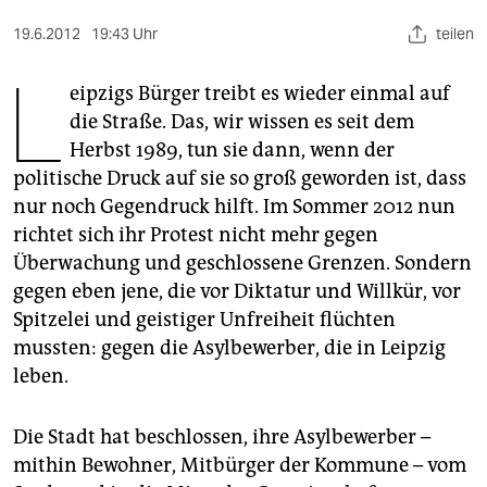
berlin
19.6.2012
19:43 Uhr
teilen
nord
L
eipzigs Bürger treibt es wieder einmal auf
wahrheit
die Straße. Das, wir wissen es seit dem
verlag
Herbst 1989, tun sie dann, wenn der
politische Druck auf sie so groß geworden ist, dass
verlag
nur noch Gegendruck hilft. Im Sommer 2012 nun
veranstaltungen
richtet sich ihr Protest nicht mehr gegen
Überwachung und geschlossene Grenzen. Sondern
shop
gegen eben jene, die vor Diktatur und Willkür, vor
fragen & hilfe
Spitzelei und geistiger Unfreiheit flüchten
mussten: gegen die Asylbewerber, die in Leipzig
unterstützen
leben.
abo
Die Stadt hat beschlossen, ihre Asylbewerber –
genossenschaft
mithin Bewohner, Mitbürger der Kommune – vom