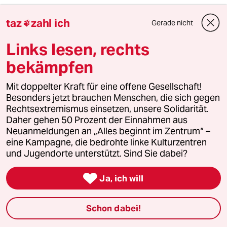
Jan
J
taz
zahl ich
20.06.2012
,
14:18 Uhr
Gerade nicht

Liebe Frau Maier,
Links lesen, rechts
ich bin selbst Leipziger und direkt von einer
bekämpfen
der geplanten Asylbewerber-Unterkunft
betroffen.
Mit doppelter Kraft für eine offene Gesellschaft!
Besonders jetzt brauchen Menschen, die sich gegen
Leider ist ihr Kommentar nicht sauber
Rechtsextremismus einsetzen, unsere Solidarität.
recherchiert. Sie schreiben: "Raus aus der
Daher gehen 50 Prozent der Einnahmen aus
maroden Massenverwahrung – rein in sieben
Neuanmeldungen an „Alles beginnt im Zentrum“ –
kleinere Unterkünfte."
eine Kampagne, die bedrohte linke Kulturzentren
und Jugendorte unterstützt. Sind Sie dabei?
Dabei möchte ich anmerken, dass in der
derzeitigen 'maroden Massenverwahrung' in

Ja, ich will
der Torgauer Straße 240 Asylbewerber
untergebracht sind. Eine neue, der von Ihnen
kleineren sieben Unterkünfte ist im Leipziger
Schon dabei!
Westen, im Stadtteil Grünau, geplant. Dort
sollen nach dem Willen der Stadt 180 bis 250