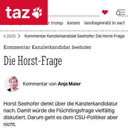

taz zahl ich
bergsteigen
usa unter trump
katzen
landtagswahl in sachs

taz zahl ich
ahl 2025
Kommentar Kanzlerkandidat Seehofer: Die Horst-Frage
taz zahl ich
Kommentar Kanzlerkandidat Seehofer
themen
Die Horst-Frage
politik
öko
Kommentar von
Anja Maier
gesellschaft
kultur
Horst Seehofer denkt über die Kanzlerkandidatur
nach. Damit würde die Flüchtlingsfrage vielfältig
sport
diskutiert. Darum geht es dem CSU-Politiker aber
nicht.