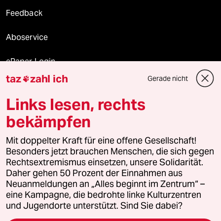
Feedback
Aboservice
ePaper Login
taz
zahl ich
Gerade nicht

Downloads für Abonnierende
Links lesen, rechts
bekämpfen
© 2026 taz Verlags und Vertriebs GmbH
Alle Rechte vorbehalten. Bei rechtlichen Fragen oder für Genehmigungen
Mit doppelter Kraft für eine offene Gesellschaft!
wenden Sie sich bitte an
lizenzen@taz.de
Besonders jetzt brauchen Menschen, die sich gegen
Rechtsextremismus einsetzen, unsere Solidarität.
Daher gehen 50 Prozent der Einnahmen aus
Feedback
Redaktionsstatut
Kommune-Richtlinien
KI-
Neuanmeldungen an „Alles beginnt im Zentrum“ –
eine Kampagne, die bedrohte linke Kulturzentren
Leitlinie
Informant
Datenschutz
Impressum
AGB
und Jugendorte unterstützt. Sind Sie dabei?