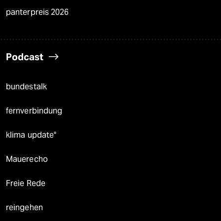
panterpreis 2026
Podcast
bundestalk
fernverbindung
klima update°
Mauerecho
Freie Rede
reingehen