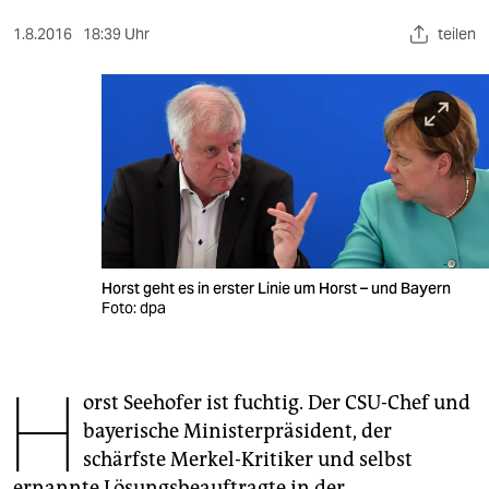
berlin
1.8.2016
18:39 Uhr
teilen
nord
wahrheit
verlag
verlag
veranstaltungen
shop
Horst geht es in erster Linie um Horst – und Bayern
Foto: dpa
fragen & hilfe
unterstützen
H
orst Seehofer ist fuchtig. Der CSU-Chef und
abo
bayerische Ministerpräsident, der
genossenschaft
schärfste Merkel-Kritiker und selbst
ernannte Lösungsbeauftragte in der