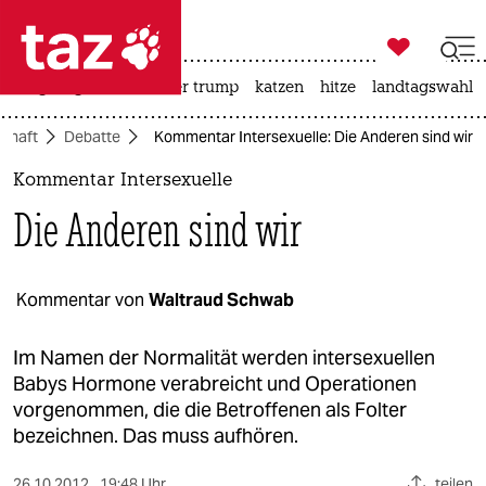

taz zahl ich
bergsteigen
usa unter trump
katzen
hitze
landtagswahl i

taz zahl ich
schaft
Debatte
Kommentar Intersexuelle: Die Anderen sind wir
taz zahl ich
Kommentar Intersexuelle
themen
Die Anderen sind wir
politik
öko
Kommentar von
Waltraud Schwab
gesellschaft
Im Namen der Normalität werden intersexuellen
Babys Hormone verabreicht und Operationen
kultur
vorgenommen, die die Betroffenen als Folter
bezeichnen. Das muss aufhören.
sport
26.10.2012
19:48 Uhr
teilen