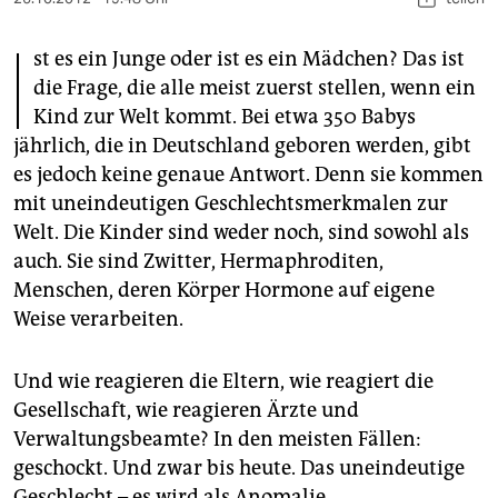
berlin
I
nord
st es ein Junge oder ist es ein Mädchen? Das ist
die Frage, die alle meist zuerst stellen, wenn ein
wahrheit
Kind zur Welt kommt. Bei etwa 350 Babys
jährlich, die in Deutschland geboren werden, gibt
verlag
es jedoch keine genaue Antwort. Denn sie kommen
verlag
mit uneindeutigen Geschlechtsmerkmalen zur
Welt. Die Kinder sind weder noch, sind sowohl als
veranstaltungen
auch. Sie sind Zwitter, Hermaphroditen,
shop
Menschen, deren Körper Hormone auf eigene
Weise verarbeiten.
fragen & hilfe
unterstützen
Und wie reagieren die Eltern, wie reagiert die
Gesellschaft, wie reagieren Ärzte und
abo
Verwaltungsbeamte? In den meisten Fällen:
genossenschaft
geschockt. Und zwar bis heute. Das uneindeutige
Geschlecht – es wird als Anomalie