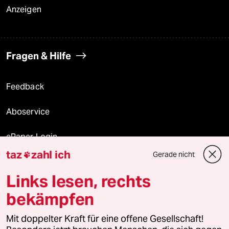
Anzeigen
Fragen & Hilfe
Feedback
Aboservice
ePaper Login
taz
zahl ich
Gerade nicht

Downloads für Abonnierende
Links lesen, rechts
bekämpfen
© 2026 taz Verlags und Vertriebs GmbH
Alle Rechte vorbehalten. Bei rechtlichen Fragen oder für Genehmigungen
Mit doppelter Kraft für eine offene Gesellschaft!
wenden Sie sich bitte an
lizenzen@taz.de