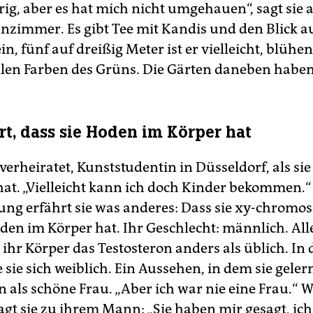
rig, aber es hat mich nicht umgehauen“, sagt sie 
zimmer. Es gibt Tee mit Kandis und den Blick a
in, fünf auf dreißig Meter ist er vielleicht, blühe
allen Farben des Grüns. Die Gärten daneben haben
hrt, dass sie Hoden im Körper hat
 verheiratet, Kunststudentin in Düsseldorf, als sie
hat. „Vielleicht kann ich doch Kinder bekommen.“
ng erfährt sie was anderes: Dass sie xy-chromos
oden im Körper hat. Ihr Geschlecht: männlich. All
 ihr Körper das Testosteron anders als üblich. In 
 sie sich weiblich. Ein Aussehen, in dem sie geler
 als schöne Frau. „Aber ich war nie eine Frau.“ 
agt sie zu ihrem Mann: „Sie haben mir gesagt, ich