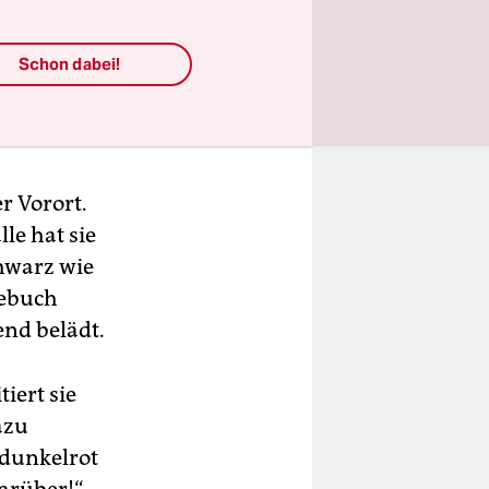
Schon dabei!
r Vorort.
lle hat sie
hwarz wie
gebuch
nd belädt.
iert sie
azu
 dunkelrot