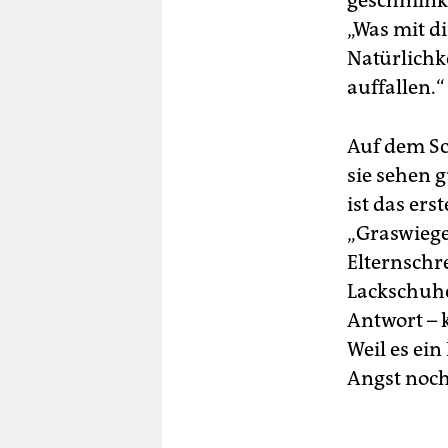
geschminkt
„Was mit d
Natürlichke
auffallen.“
Auf dem Sc
sie sehen g
ist das ers
„Graswieger
Elternschr
Lackschuhe
Antwort – k
Weil es ei
Angst noch