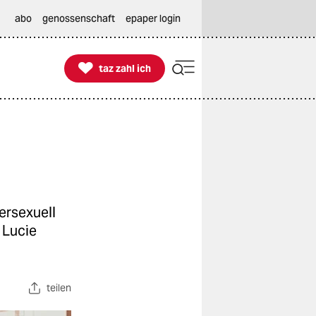
abo
genossenschaft
epaper login

taz zahl ich
taz zahl ich
ersexuell
 Lucie
teilen