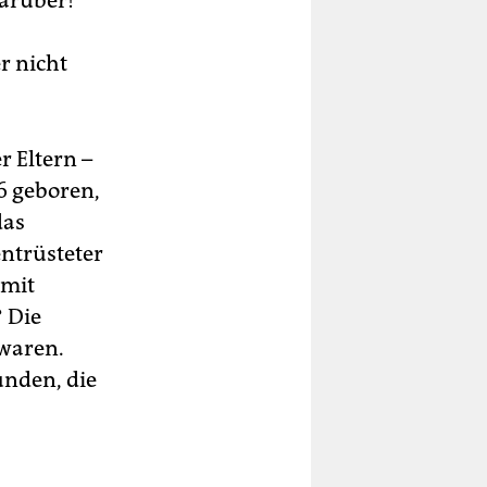
darüber!“
r nicht
 Eltern –
56 geboren,
das
 entrüsteter
 mit
 Die
 waren.
unden, die