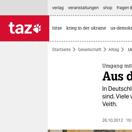
hautnavigation anspringen
hauptinhalt anspringen
footer anspringen
verlag
veranstaltungen
shop
fragen &
hitze
krieg in der ukraine
us-demokr

taz zahl ich
taz zahl ich
Startseite
Gesellschaft
Alltag
U
themen
politik
Umgang mit 
Aus 
öko
In Deutsch
gesellschaft
sind. Viele
Veith.
kultur
sport
26.10.2012
19: