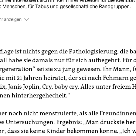
chner interessiert sich im Kern ihrer Arbeiten für die Identität
 Menschen, für Tabus und gesellschaftliche Randgruppen.
r anzeigen
w.sophiekirchner.com
lage ist nichts gegen die Pathologisierung, die 
all habe sie damals nur für sich aufbegehrt. Für 
generation“ sei sie zu jung gewesen. Ihr Mann, f
sie mit 21 Jahren heiratet, der sei nach Fehmarn g
x, Janis Joplin, Cry, baby cry. Alles unter freiem
enen hinterhergehechelt.“
mer noch nicht menstruierte, als alle Freundinnen
t es Untersuchungen. Ergebnis: „Man druckste he
ihr, dass sie keine Kinder bekommen könne. „Ich 