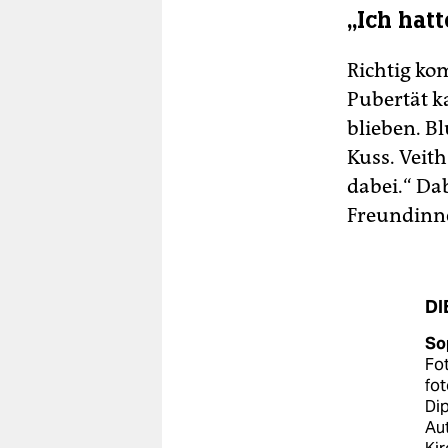
„Ich hat
Richtig ko
Pubertät k
blieben. B
Kuss. Veith
dabei.“ Da
Freundinn
DI
So
Fo
fot
Dip
Aut