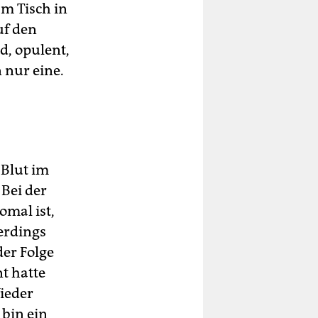
am Tisch in
uf den
nd, opulent,
 nur eine.
 Blut im
 Bei der
omal ist,
erdings
der Folge
nt hatte
Wieder
 bin ein