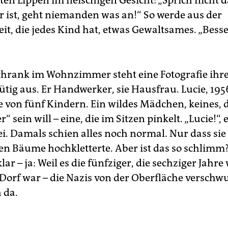
en Lippen im fleischigen Gesicht: „Sprich nicht 
ir ist, geht niemanden was an!“ So werde aus der
it, die jedes Kind hat, etwas Gewaltsames. „Besse
hrank im Wohnzimmer steht eine Fotografie ihrer
ütig aus. Er Handwerker, sie Hausfrau. Lucie, 19
te von fünf Kindern. Ein wildes Mädchen, keines, 
“ sein will – eine, die im Sitzen pinkelt. „Lucie!“,
ei. Damals schien alles noch normal. Nur dass sie
n Bäume hochkletterte. Aber ist das so schlimm?
lar – ja: Weil es die fünfziger, die sechziger Jahre
n Dorf war – die Nazis von der Oberfläche verschw
 da.