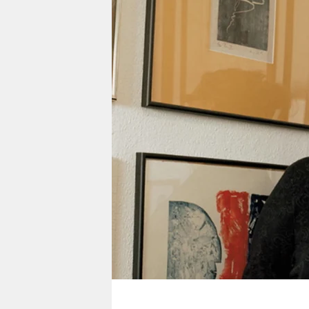
berlin
nord
wahrheit
verlag
verlag
veranstaltungen
shop
fragen & hilfe
unterstützen
abo
genossenschaft