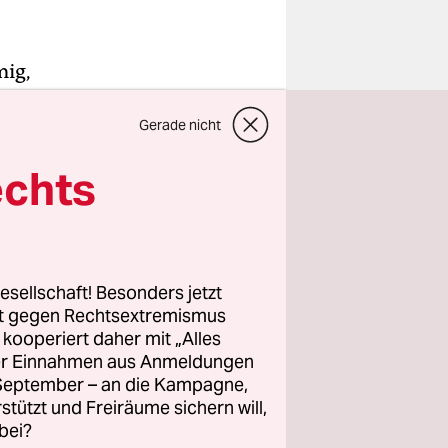
mig,
. Sss,
Gerade nicht
. Ist es
echts
esellschaft! Besonders jetzt
rt gegen Rechtsextremismus
z kooperiert daher mit „Alles
ller Einnahmen aus Anmeldungen
. September – an die Kampagne,
rstützt und Freiräume sichern will,
bei?