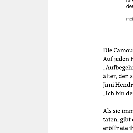
Kir
des
meh
ww
Die Camouf
Auf jeden F
„Aufbegehr
älter, den 
Jimi Hendri
„Ich bin d
Als sie im
taten, gib
eröffnete 