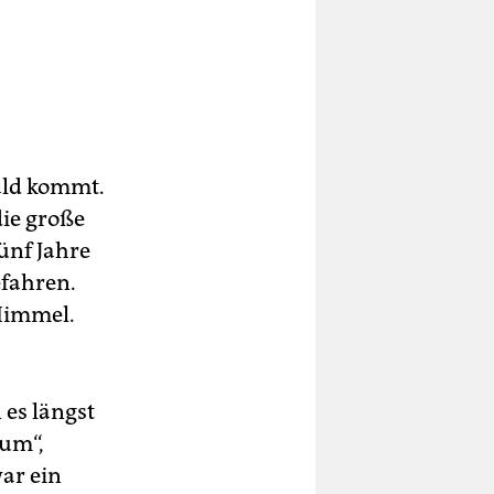
bald kommt.
die große
ünf Jahre
efahren.
 Himmel.
 es längst
rum“,
war ein