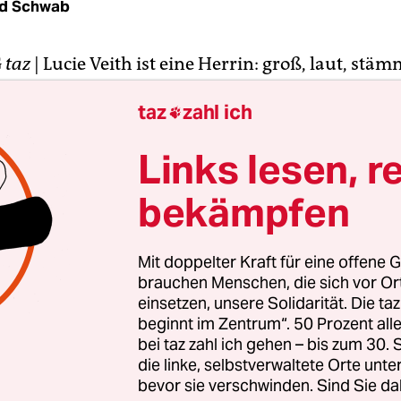
ud Schwab
G
taz
| Lucie Veith ist eine Herrin: groß, laut, stäm
Ob sie je einen Orgasmus hatte – sie weiß es nicht
taz
zahl ich

hon im zweiten Satz dieses Wort, diese Offenbarung
retung des guten Geschmacks?
Links lesen, r
gutem Geschmack will Veith nichts wissen.
bekämpfen
Mit doppelter Kraft für eine offene G
brauchen Menschen, die sich vor O
einsetzen, unsere Solidarität. Die ta
beginnt im Zentrum“. 50 Prozent a
bei taz zahl ich gehen – bis zum 30
die linke, selbstverwaltete Orte unte
bevor sie verschwinden. Sind Sie da