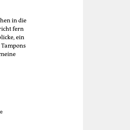
hen in die
icht fern
icke, ein
mer Tampons
 meine
re