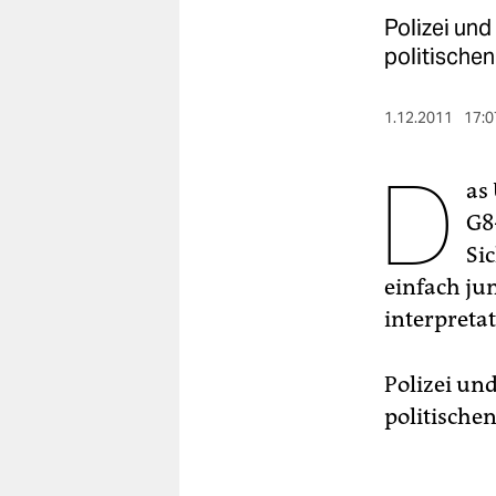
berlin
Polizei und
nord
politischen
wahrheit
1.12.2011
17:0
verlag
D
as
verlag
G8
veranstaltungen
Si
shop
einfach ju
interpret
fragen & hilfe
unterstützen
Polizei un
abo
politischen
genossenschaft