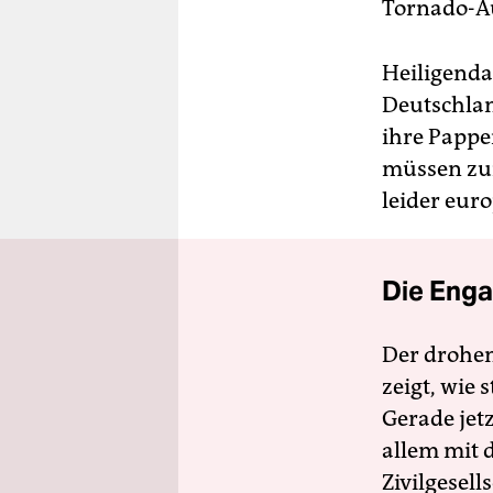
Tornado-Au
Heiligenda
Deutschlan
ihre Pappe
müssen zum
leider eur
Die Enga
Der drohe
zeigt, wie
Gerade jet
allem mit d
Zivilgesell