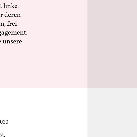
 linke,
ür deren
n, frei
ngagement.
e unsere
2020
st,