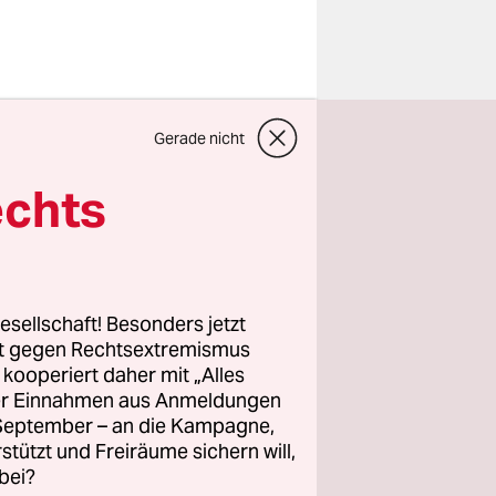
Gerade nicht
echts
esellschaft! Besonders jetzt
rt gegen Rechtsextremismus
z kooperiert daher mit „Alles
f deutsche
ller Einnahmen aus Anmeldungen
zeigt, dass
. September – an die Kampagne,
ontrolle
rstützt und Freiräume sichern will,
bei?
ndland