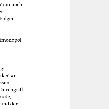
ation noch
er
 Folgen
altmonopol
g:
hkeit an
ssen,
Durchgriff.
müde,
rand der