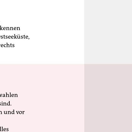
n
e kennen
stseeküste,
rechts
wahlen
sind.
h und vor
lles