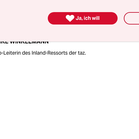
 auch zu unschönen Konfrontationen von Aktivi

Ja, ich will
IKE WINKELMANN
o-Leiterin des Inland-Ressorts der taz.