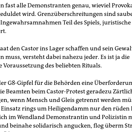
n fast alle Demonstranten genau, wieviel Provok
geduldet wird. Grenzüberschreitungen sind saub
, Ingewahrsamnahmen Teil des Spiels, juristische
rt.
taat den Castor ins Lager schaffen und sein Gew
 muss, versteht dabei nahezu jeder. Es ist ja die
 Voraussetzung des beliebten Rituals.
er G8-Gipfel für die Behörden eine Überforderun
e Beamten beim Castor-Protest geradezu Zärtlic
gen, wenn Mensch und Gleis getrennt werden mü
 Einsatz rings um Heiligendamm nur den rüden 
ch im Wendland Demonstrantin und Polizistin 
und beinahe solidarisch angucken, flog überm St