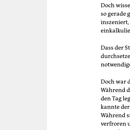
Doch wisse
so gerade 
inszeniert
einkalkulie
Dass der S
durchsetzen
notwendige
Doch war d
Während di
den Tag le
kannte der
Während si
verfroren 