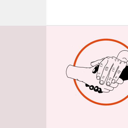
epaper login
Doch wirft
Protest-Ge
eingeübte 
sind, wenn