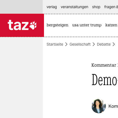
hautnavigation anspringen
hauptinhalt anspringen
footer anspringen
verlag
veranstaltungen
shop
fragen &
bergsteigen
usa unter trump
katzen

taz zahl ich
taz zahl ich
Startseite
Gesellschaft
Debatte
themen
politik
Kommentar 
öko
Demo-
gesellschaft
kultur
Kom
sport