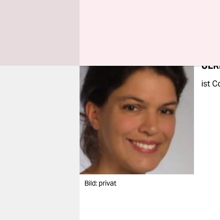
regelmäßig
Polizei.
ULR
ist C
Bild: privat