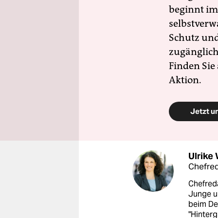
beginnt im
selbstverw
Schutz und 
zugänglich
Finden Sie
Aktion.
Jetzt u
Ulrike
Chefred
Chefred
Junge u
beim Deu
"Hinterg