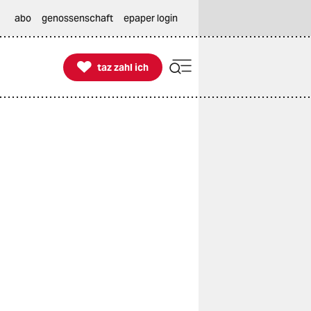
abo
genossenschaft
epaper login

taz zahl ich
taz zahl ich