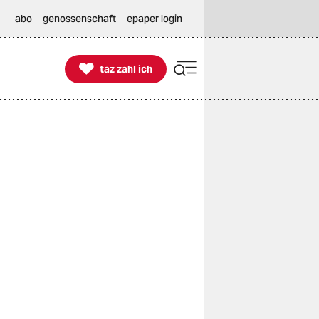
abo
genossenschaft
epaper login

taz zahl ich
taz zahl ich