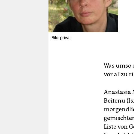
Bild: privat
Was umso e
vor allzu r
Anastasia 
Beitenu (Is
morgendlic
gemischten
Liste von G