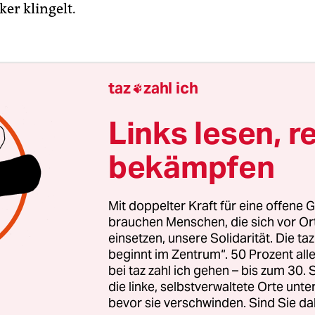
er klingelt.
taz
zahl ich

Links lesen, r
bekämpfen
Mit doppelter Kraft für eine offene G
brauchen Menschen, die sich vor O
einsetzen, unsere Solidarität. Die ta
beginnt im Zentrum“. 50 Prozent a
bei taz zahl ich gehen – bis zum 30
die linke, selbstverwaltete Orte unte
me des Landes hätten der Gesetzreform zuvorko
bevor sie verschwinden. Sind Sie da