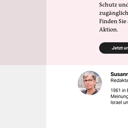
Schutz und 
zugänglich
Finden Sie
Aktion.
Jetzt u
Susann
Redakt
1961 in 
Meinung
Israel u