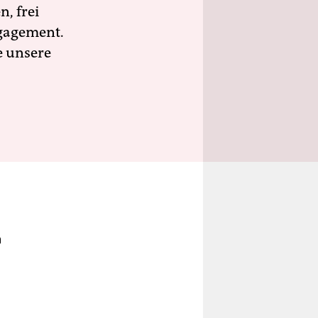
n, frei
ngagement.
e unsere
n