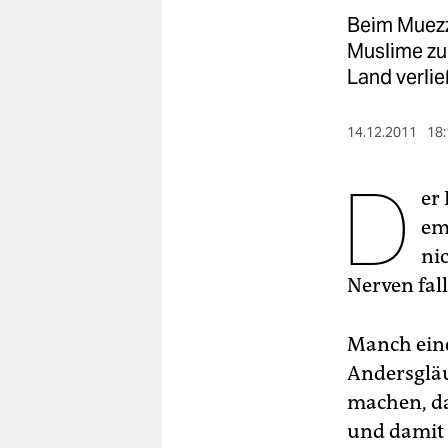
berlin
Beim Muezz
nord
Muslime zu
Land verlie
wahrheit
verlag
14.12.2011
18:
D
verlag
er
veranstaltungen
em
shop
ni
Nerven fal
fragen & hilfe
unterstützen
Manch eine
Andersgläu
abo
machen, da
genossenschaft
und damit e