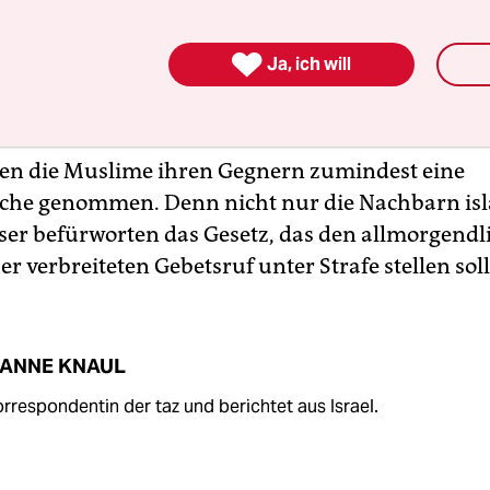
hließlich tragen auch sie Verantwortung für das 
r der Religionen. Den Lärmpegel auf ein erträgli

Ja, ich will
rückzudrehen ist nicht zu viel verlangt - und sei
paar mehr, dafür kleinere Lautsprecher aufzustell
en die Muslime ihren Gegnern zumindest eine
äche genommen. Denn nicht nur die Nachbarn is
er befürworten das Gesetz, das den allmorgendl
r verbreiteten Gebetsruf unter Strafe stellen soll
ANNE KNAUL
orrespondentin der taz und berichtet aus Israel.