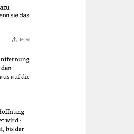
azu,
enn sie das
teilen
 Entfernung
 den
us auf die
 Hoffnung
t wird -
, bis der