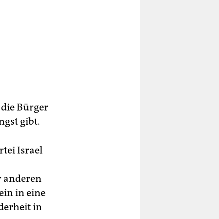
 die Bürger
ngst gibt.
tei Israel
r anderen
in in eine
derheit in