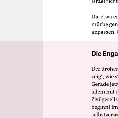
Israel rich
Die etwa e
mürbe gema
anpassen. 
Die Enga
Der drohe
zeigt, wie
Gerade jet
allem mit d
Zivilgesell
beginnt im
selbstverw