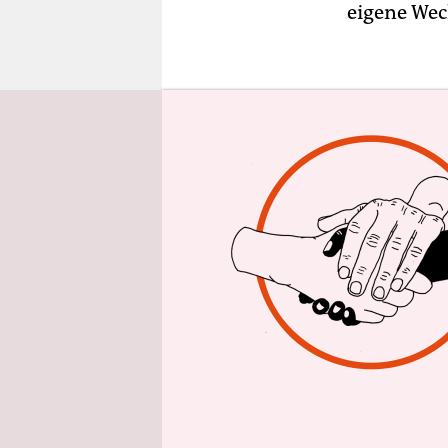
epaper login
eigene Weck
Die Musli