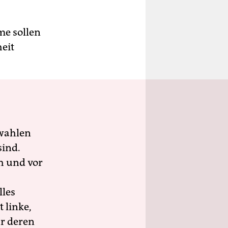
me sollen
eit
wahlen
sind.
h und vor
lles
 linke,
ür deren