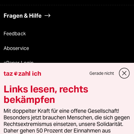
Fragen & Hilfe
Feedback
Aboservice
ePaper Login
taz
zahl ich
Gerade nicht

Downloads für Abonnierende
Links lesen, rechts
bekämpfen
© 2026 taz Verlags und Vertriebs GmbH
Mit doppelter Kraft für eine offene Gesellschaft!
Alle Rechte vorbehalten. Bei rechtlichen Fragen oder für Genehmigungen
wenden Sie sich bitte an
lizenzen@taz.de
Besonders jetzt brauchen Menschen, die sich gegen
Rechtsextremismus einsetzen, unsere Solidarität.
Daher gehen 50 Prozent der Einnahmen aus
Feedback
Redaktionsstatut
Kommune-Richtlinien
KI-