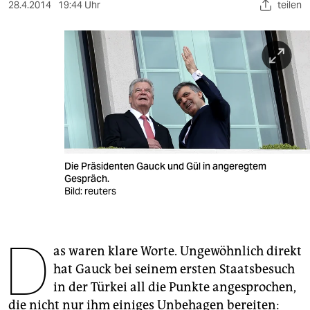
berlin
28.4.2014
19:44 Uhr
teilen
nord
wahrheit
verlag
verlag
veranstaltungen
Die Präsidenten Gauck und Gül in angeregtem
shop
Gespräch.
Bild: reuters
fragen & hilfe
unterstützen
D
as waren klare Worte. Ungewöhnlich direkt
abo
hat Gauck bei seinem ersten Staatsbesuch
genossenschaft
in der Türkei all die Punkte angesprochen,
die nicht nur ihm einiges Unbehagen bereiten: