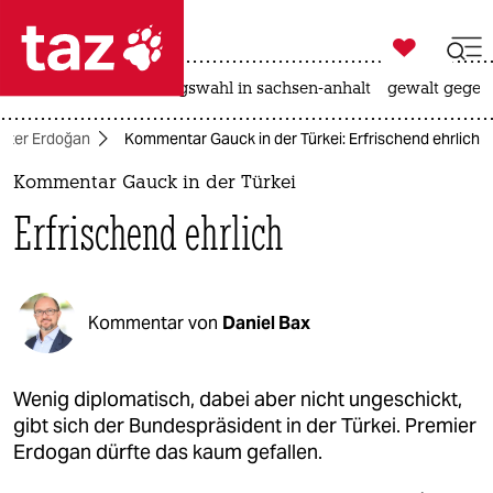

taz zahl ich
hitze
surfen
landtagswahl in sachsen-anhalt
gewalt gegen

taz zahl ich
unter Erdoğan
Kommentar Gauck in der Türkei: Erfrischend ehrlich
taz zahl ich
Kommentar Gauck in der Türkei
themen
Erfrischend ehrlich
politik
öko
Kommentar von
Daniel Bax
gesellschaft
kultur
Wenig diplomatisch, dabei aber nicht ungeschickt,
gibt sich der Bundespräsident in der Türkei. Premier
sport
Erdogan dürfte das kaum gefallen.