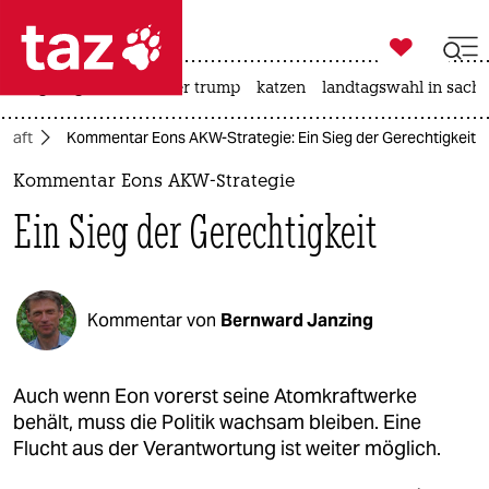

taz zahl ich
bergsteigen
usa unter trump
katzen
landtagswahl in sachs

taz zahl ich
kraft
Kommentar Eons AKW-Strategie: Ein Sieg der Gerechtigkeit
taz zahl ich
Kommentar Eons AKW-Strategie
themen
Ein Sieg der Gerechtigkeit
politik
öko
Kommentar von
Bernward Janzing
gesellschaft
kultur
Auch wenn Eon vorerst seine Atomkraftwerke
behält, muss die Politik wachsam bleiben. Eine
sport
Flucht aus der Verantwortung ist weiter möglich.