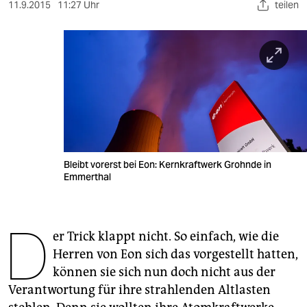
berlin
11.9.2015
11:27 Uhr
teilen
nord
wahrheit
verlag
verlag
veranstaltungen
Bleibt vorerst bei Eon: Kernkraftwerk Grohnde in
shop
Emmerthal
fragen & hilfe
D
unterstützen
er Trick klappt nicht. So einfach, wie die
Herren von Eon sich das vorgestellt hatten,
abo
können sie sich nun doch nicht aus der
genossenschaft
Verantwortung für ihre strahlenden Altlasten