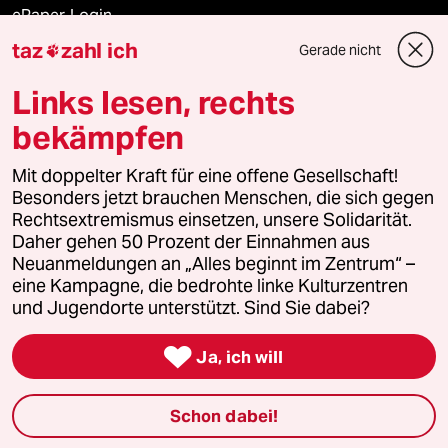
ePaper Login
taz
zahl ich
Gerade nicht

Downloads für Abonnierende
Links lesen, rechts
bekämpfen
© 2026 taz Verlags und Vertriebs GmbH
Mit doppelter Kraft für eine offene Gesellschaft!
Alle Rechte vorbehalten. Bei rechtlichen Fragen oder für Genehmigungen
wenden Sie sich bitte an
lizenzen@taz.de
Besonders jetzt brauchen Menschen, die sich gegen
Rechtsextremismus einsetzen, unsere Solidarität.
Daher gehen 50 Prozent der Einnahmen aus
Feedback
Redaktionsstatut
Kommune-Richtlinien
KI-
Neuanmeldungen an „Alles beginnt im Zentrum“ –
eine Kampagne, die bedrohte linke Kulturzentren
Leitlinie
Informant
Datenschutz
Impressum
AGB
und Jugendorte unterstützt. Sind Sie dabei?
Seitenwende
Einwilligungen widerrufen (Ads)

Ja, ich will
Schon dabei!