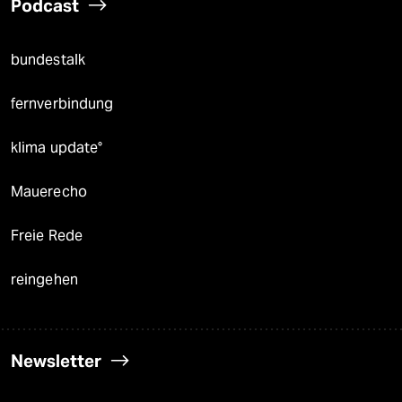
Podcast
bundestalk
fernverbindung
klima update°
Mauerecho
Freie Rede
reingehen
Newsletter