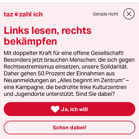
Rolf B.
RB
taz
zahl ich
Gerade nicht

24.06.2019
,
11:04 Uhr
Links lesen, rechts
Am 23. Oktober 1983 demonstrierten in
Westdeutschland rund 1.500.000 Menschen für
bekämpfen
Frieden und Abrüstung, alleine in Bonn waren
es 500.000 Menschen. Die Grünen um Petra
Mit doppelter Kraft für eine offene Gesellschaft!
Kelly waren da noch fest in der
Besonders jetzt brauchen Menschen, die sich gegen
Friedensbewegung verankert. Olivgrün noch
Rechtsextremismus einsetzen, unsere Solidarität.
unbekannt.
Daher gehen 50 Prozent der Einnahmen aus
Wenn heute 40.000 Menschen für eine Wende
Neuanmeldungen an „Alles beginnt im Zentrum“ –
in der Klimapolitik demonstrieren, dann ist das
eine Kampagne, die bedrohte linke Kulturzentren
-verglichen mit den obigen Zahlen- wenig.
und Jugendorte unterstützt. Sind Sie dabei?
Allerdings demonstrieren hier Menschen aus
der bürgerliche Mitte. Und deshalb tragen sie

Ja, ich will
die Diskussion in die konservartiven Parteien.
Es mag sein, dass diese bürgerliche Bewegung
erfolgreicher sein wird.
Schon dabei!
Dagegen spricht, dass die etablierten Parteien