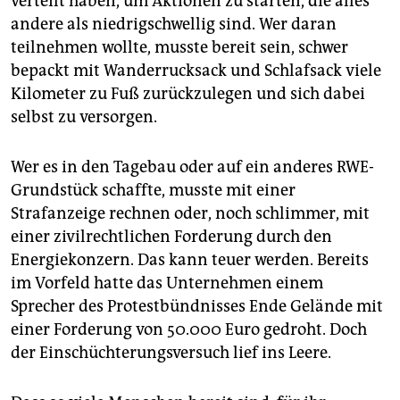
verteilt haben, um Aktionen zu starten, die alles
epaper login
andere als niedrigschwellig sind. Wer daran
teilnehmen wollte, musste bereit sein, schwer
bepackt mit Wanderrucksack und Schlafsack viele
Kilometer zu Fuß zurückzu­legen und sich dabei
selbst zu versorgen.
Wer es in den Tagebau oder auf ein anderes RWE-
Grundstück schaffte, musste mit einer
Strafanzeige rechnen oder, noch schlimmer, mit
einer zivilrechtlichen Forderung durch den
Energiekonzern. Das kann teuer werden. Bereits
im Vorfeld hatte das Unternehmen einem
Sprecher des Protestbündnisses Ende Gelände mit
einer Forderung von 50.000 Euro gedroht. Doch
der Einschüchterungsversuch lief ins Leere.