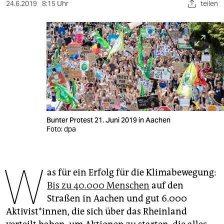
berlin
24.6.2019
8:15 Uhr
teilen
nord
wahrheit
verlag
verlag
veranstaltungen
Bunter Protest 21. Juni 2019 in Aachen
shop
Foto: dpa
fragen & hilfe
W
unterstützen
as für ein Erfolg für die Klimabewegung:
Bis zu 40.000 Menschen
auf den
abo
Straßen in Aachen und gut 6.000
genossenschaft
Aktivist*innen, die sich über das Rheinland