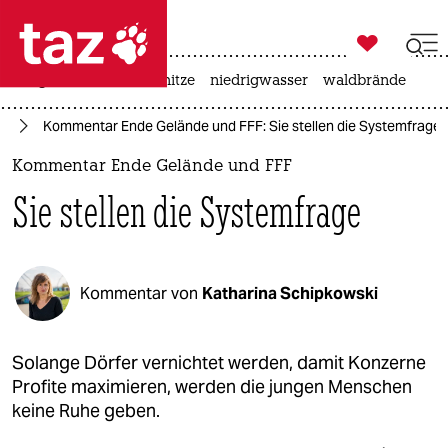

taz zahl ich
krieg in der ukraine
hitze
niedrigwasser
waldbrände

taz zahl ich
re
Kommentar Ende Gelände und FFF: Sie stellen die Systemfrage
taz zahl ich
Kommentar Ende Gelände und FFF
themen
Sie stellen die Systemfrage
politik
öko
Kommentar von
Katharina Schipkowski
gesellschaft
kultur
Solange Dörfer vernichtet werden, damit Konzerne
Profite maximieren, werden die jungen Menschen
sport
keine Ruhe geben.