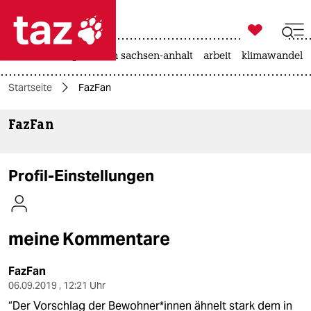

taz zahl ich
hitze
landtagswahl in sachsen-anhalt
arbeit
klimawandel

taz zahl ich
Startseite
FazFan
taz zahl ich
FazFan
themen
politik
Profil-Einstellungen
öko
gesellschaft
meine Kommentare
kultur
FazFan
sport
06.09.2019 , 12:21 Uhr
“Der Vorschlag der Bewoh­ner*innen ähnelt stark dem in