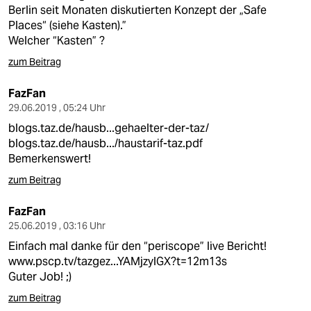
berlin
Berlin seit Monaten diskutierten Konzept der „Safe
Places“ (siehe Kasten).”
nord
Welcher “Kasten” ?
wahrheit
zum Beitrag
verlag
FazFan
29.06.2019 , 05:24 Uhr
verlag
blogs.taz.de/hausb...gehaelter-der-taz/
blogs.taz.de/hausb.../haustarif-taz.pdf
veranstaltungen
Bemerkenswert!
shop
zum Beitrag
fragen & hilfe
FazFan
25.06.2019 , 03:16 Uhr
unterstützen
Einfach mal danke für den “periscope” live Bericht!
abo
www.pscp.tv/tazgez...YAMjzylGX?t=12m13s
Guter Job! ;)
genossenschaft
zum Beitrag