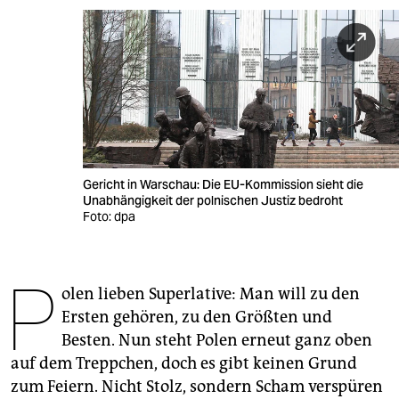
berlin
nord
wahrheit
verlag
verlag
Gericht in Warschau: Die EU-Kommission sieht die
veranstaltungen
Unabhängigkeit der polnischen Justiz bedroht
Foto: dpa
shop
fragen & hilfe
P
olen lieben Superlative: Man will zu den
unterstützen
Ersten gehören, zu den Größten und
abo
Besten. Nun steht Polen erneut ganz oben
auf dem Treppchen, doch es gibt keinen Grund
genossenschaft
zum Feiern. Nicht Stolz, sondern Scham verspüren