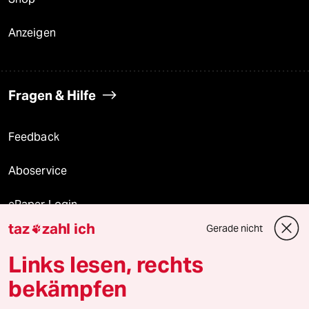
Anzeigen
Fragen & Hilfe
Feedback
Aboservice
ePaper Login
taz
zahl ich
Gerade nicht

Downloads für Abonnierende
Links lesen, rechts
bekämpfen
© 2026 taz Verlags und Vertriebs GmbH