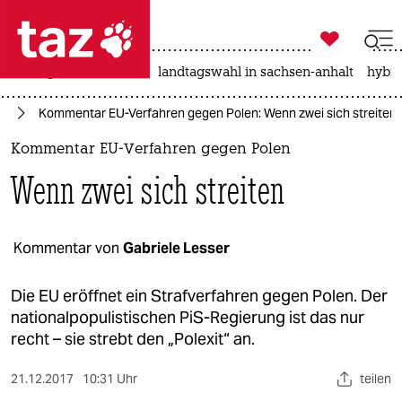

taz zahl ich
niedrigwasser
rente
landtagswahl in sachsen-anhalt
hybri

taz zahl ich
pa
Kommentar EU-Verfahren gegen Polen: Wenn zwei sich streiten
taz zahl ich
Kommentar EU-Verfahren gegen Polen
themen
Wenn zwei sich streiten
politik
öko
Kommentar von
Gabriele Lesser
gesellschaft
Die EU eröffnet ein Strafverfahren gegen Polen. Der
nationalpopulistischen PiS-Regierung ist das nur
kultur
recht – sie strebt den „Polexit“ an.
sport
21.12.2017
10:31 Uhr
teilen