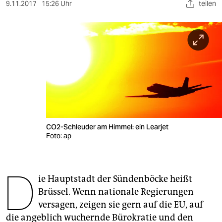
berlin
9.11.2017
15:26 Uhr
teilen
nord
wahrheit
verlag
verlag
veranstaltungen
shop
CO2-Schleuder am Himmel: ein Learjet
Foto: ap
fragen & hilfe
unterstützen
D
ie Hauptstadt der Sündenböcke heißt
abo
Brüssel. Wenn nationale Regierungen
versagen, zeigen sie gern auf die EU, auf
genossenschaft
die angeblich wuchernde Bürokratie und den