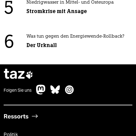
5
Niedrigwasser in Mittel- und Osteuropa
Stromkrise mit Ansage
6
Was tun gegen den Energiewende-Rollback?
Der Urknall
taz

Folgen Sie uns
Ressorts
Politik