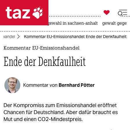

taz zahl ich
hitze
surfen
landtagswahl in sachsen-anhalt
gewalt gegen

taz zahl ich
mawandel
Kommentar EU-Emissionshandel: Ende der Denkfaulheit
taz zahl ich
Kommentar EU-Emissionshandel
themen
Ende der Denkfaulheit
politik
öko
Kommentar von
Bernhard Pötter
gesellschaft
kultur
Der Kompromiss zum Emissionshandel eröffnet
Chancen für Deutschland. Aber dafür braucht es
sport
Mut und einen CO2-Mindestpreis.