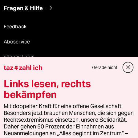
Fragen & Hilfe
Feedback
Aboservice
ePaper Login
taz
zahl ich
Gerade nicht

Downloads für Abonnierende
Links lesen, rechts
bekämpfen
© 2026 taz Verlags und Vertriebs GmbH
Mit doppelter Kraft für eine offene Gesellschaft!
Alle Rechte vorbehalten. Bei rechtlichen Fragen oder für Genehmigungen
wenden Sie sich bitte an
lizenzen@taz.de
Besonders jetzt brauchen Menschen, die sich gegen
Rechtsextremismus einsetzen, unsere Solidarität.
Daher gehen 50 Prozent der Einnahmen aus
Feedback
Redaktionsstatut
Kommune-Richtlinien
KI-
Neuanmeldungen an „Alles beginnt im Zentrum“ –