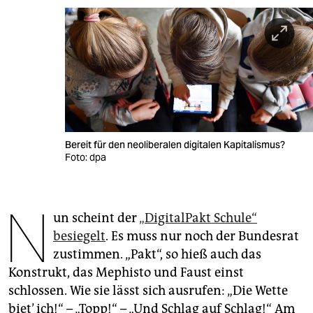
berlin
nord
wahrheit
verlag
verlag
Bereit für den neoliberalen digitalen Kapitalismus?
veranstaltungen
Foto: dpa
shop
N
fragen & hilfe
un scheint der
„DigitalPakt Schule“
unterstützen
besiegelt
. Es muss nur noch der Bundesrat
zustimmen. „Pakt“, so hieß auch das
abo
Konstrukt, das Mephisto und Faust einst
genossenschaft
schlossen. Wie sie lässt sich ausrufen: „Die Wette
biet’ ich!“ – „Topp!“ – „Und Schlag auf Schlag!“ Am