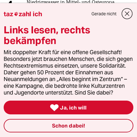
4
Niedrigwasser in Mittel- und Osteuropa
Stromkrise mit Ansage
taz
zahl ich
Gerade nicht

Links lesen, rechts
5
bekämpfen
Zivildienst
Zwangsdienst als Randnotiz
Mit doppelter Kraft für eine offene Gesellschaft!
Besonders jetzt brauchen Menschen, die sich gegen
Rechtsextremismus einsetzen, unsere Solidarität.
6
Enorme Gewinne für Ölkonzerne
Daher gehen 50 Prozent der Einnahmen aus
Neuanmeldungen an „Alles beginnt im Zentrum“ –
Bitte abschöpfen!
eine Kampagne, die bedrohte linke Kulturzentren
und Jugendorte unterstützt. Sind Sie dabei?
taz

Ja, ich will

Folgen Sie uns
Schon dabei!