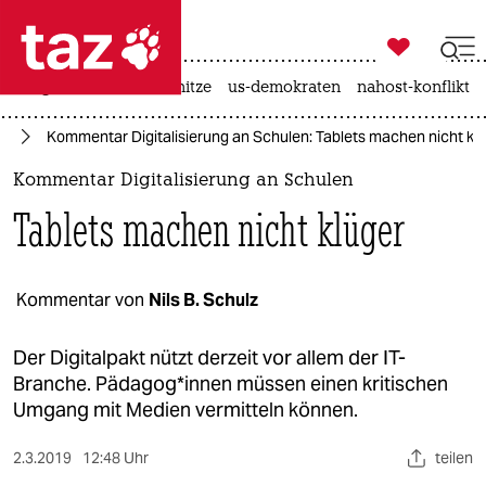

taz zahl ich
krieg in der ukraine
hitze
us-demokraten
nahost-konflikt

taz zahl ich
ng
Kommentar Digitalisierung an Schulen: Tablets machen nicht kl
taz zahl ich
Kommentar Digitalisierung an Schulen
themen
Tablets machen nicht klüger
politik
öko
Kommentar von
Nils B. Schulz
gesellschaft
Der Digitalpakt nützt derzeit vor allem der IT-
Branche. Pädagog*innen müssen einen kritischen
kultur
Umgang mit Medien vermitteln können.
sport
2.3.2019
12:48 Uhr
teilen