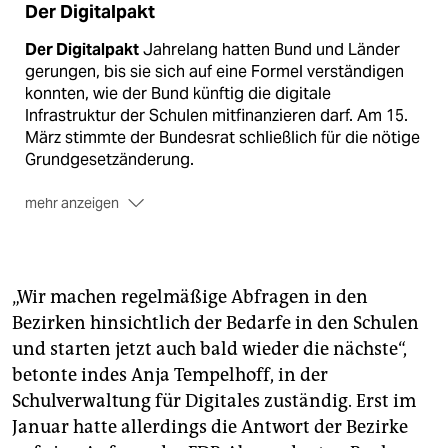
Der Digitalpakt
Der Digitalpakt
Jahrelang hatten Bund und Länder
gerungen, bis sie sich auf eine Formel verständigen
konnten, wie der Bund künftig die digitale
Infrastruktur der Schulen mitfinan­zieren darf. Am 15.
März stimmte der Bundesrat schließlich für die nötige
Grundgesetzänderung.
mehr anzeigen
Das Geld
Auf Berlin entfallen damit in den
kommenden fünf Jahren 257 Millionen Euro. Der Deal
beim Digitalpakt ist, dass die Länder 10 Prozent der
„Wir machen regelmäßige Abfragen in den
Fördersumme zuschießen müssen – in Berlin also 26
Bezirken hinsichtlich der Bedarfe in den Schulen
Millionen Euro. Investiert werden darf in ­WLAN,
und starten jetzt auch bald wieder die nächste“,
Server, Smartboards oder Tablets. Um die
Unterhaltung der Infrastruktur und die Fortbildung
betonte indes Anja Tempelhoff, in der
der LehrerInnen müssen sich die Länder selbst
Schulverwaltung für Digitales zuständig. Erst im
kümmern.
(akl)
Januar hatte allerdings die Antwort der Bezirke