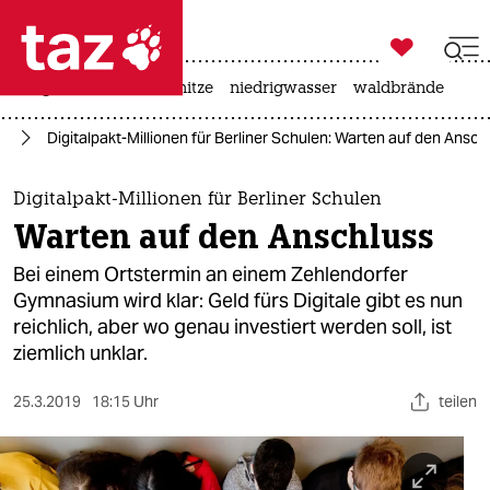

taz zahl ich
krieg in der ukraine
hitze
niedrigwasser
waldbrände

taz zahl ich
in
Digitalpakt-Millionen für Berliner Schulen: Warten auf den Ansch
taz zahl ich
themen
Digitalpakt-Millionen für Berliner Schulen
Warten auf den Anschluss
politik
Bei einem Ortstermin an einem Zehlendorfer
öko
Gymnasium wird klar: Geld fürs Digitale gibt es nun
reichlich, aber wo genau investiert werden soll, ist
gesellschaft
ziemlich unklar.
kultur
25.3.2019
18:15 Uhr
teilen
sport