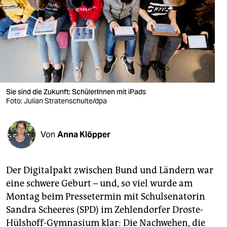
berlin
nord
wahrheit
verlag
verlag
Sie sind die Zukunft: SchülerInnen mit iPads
Foto: Julian Stratenschulte/dpa
veranstaltungen
shop
Von
Anna Klöpper
fragen & hilfe
unterstützen
Der Digitalpakt zwischen Bund und Ländern war
eine schwere Geburt – und, so viel wurde am
abo
Montag beim Pressetermin mit Schulsenatorin
genossenschaft
Sandra Scheeres (SPD) im Zehlendorfer Droste-
Hülshoff-Gymnasium klar: Die Nachwehen, die