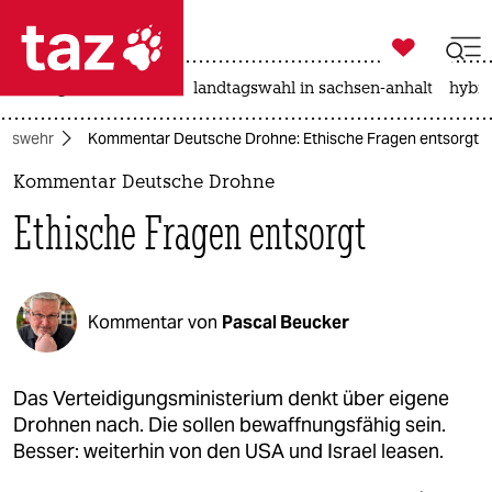

taz zahl ich
niedrigwasser
rente
landtagswahl in sachsen-anhalt
hybri

taz zahl ich
deswehr
Kommentar Deutsche Drohne: Ethische Fragen entsorgt
taz zahl ich
Kommentar Deutsche Drohne
themen
Ethische Fragen entsorgt
politik
öko
Kommentar von
Pascal Beucker
gesellschaft
kultur
Das Verteidigungsministerium denkt über eigene
Drohnen nach. Die sollen bewaffnungsfähig sein.
sport
Besser: weiterhin von den USA und Israel leasen.