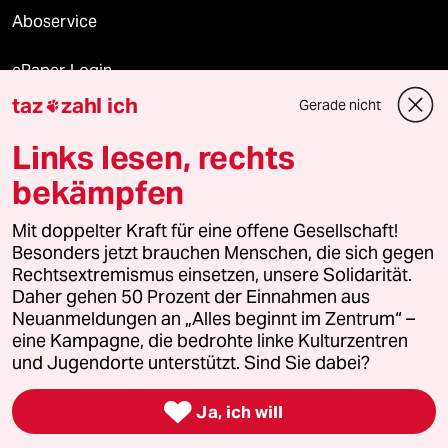
Aboservice
ePaper Login
taz
zahl ich
Gerade nicht

Downloads für Abonnierende
Links lesen, rechts
bekämpfen
© 2026 taz Verlags und Vertriebs GmbH
Alle Rechte vorbehalten. Bei rechtlichen Fragen oder für Genehmigungen
Mit doppelter Kraft für eine offene Gesellschaft!
wenden Sie sich bitte an
lizenzen@taz.de
Besonders jetzt brauchen Menschen, die sich gegen
Rechtsextremismus einsetzen, unsere Solidarität.
Daher gehen 50 Prozent der Einnahmen aus
Feedback
Redaktionsstatut
Kommune-Richtlinien
KI-
Neuanmeldungen an „Alles beginnt im Zentrum“ –
eine Kampagne, die bedrohte linke Kulturzentren
Leitlinie
Informant
Datenschutz
Impressum
AGB
und Jugendorte unterstützt. Sind Sie dabei?
Seitenwende
Einwilligungen widerrufen (Ads)

Ja, ich will