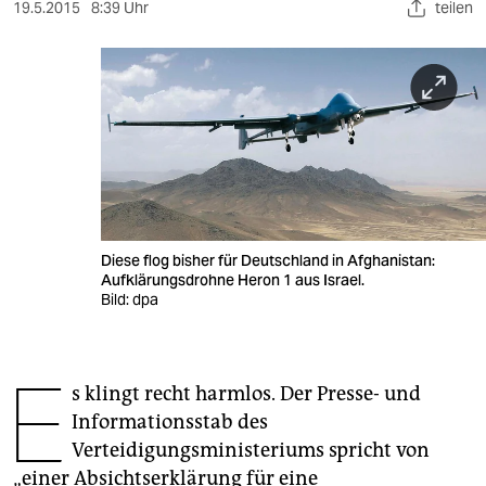
berlin
19.5.2015
8:39 Uhr
teilen
nord
wahrheit
verlag
verlag
veranstaltungen
Diese flog bisher für Deutschland in Afghanistan:
shop
Aufklärungsdrohne Heron 1 aus Israel.
Bild: dpa
fragen & hilfe
unterstützen
E
s klingt recht harmlos. Der Presse- und
abo
Informationsstab des
genossenschaft
Verteidigungsministeriums spricht von
„einer Absichtserklärung für eine