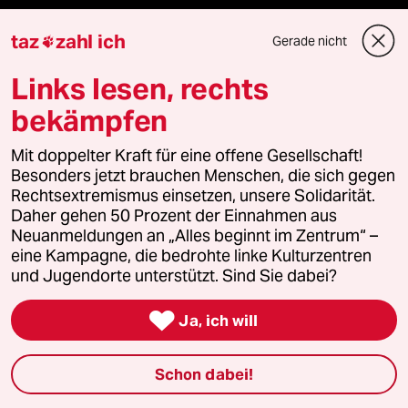
taz
zahl ich
Gerade nicht

Mehr taz Angebote
Links lesen, rechts
bekämpfen
Reisen
Mit doppelter Kraft für eine offene Gesellschaft!
Besonders jetzt brauchen Menschen, die sich gegen
Kantine
Rechtsextremismus einsetzen, unsere Solidarität.
Daher gehen 50 Prozent der Einnahmen aus
Shop
Neuanmeldungen an „Alles beginnt im Zentrum“ –
eine Kampagne, die bedrohte linke Kulturzentren
Anzeigen
und Jugendorte unterstützt. Sind Sie dabei?

Ja, ich will
Fragen & Hilfe
Schon dabei!
Feedback