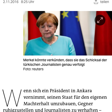
berlin
2.11.2016
8:25 Uhr
teilen
nord
wahrheit
verlag
verlag
veranstaltungen
Merkel könnte verkünden, dass sie das Schicksal der
shop
türkischen Journalisten genau verfolgt
Foto: reuters
fragen & hilfe
unterstützen
W
enn sich ein Präsident in Ankara
abo
vornimmt, seinen Staat für den eigenen
genossenschaft
Machterhalt umzubauen, Gegner
ruhigzustellen und Journalisten zu verhaften –