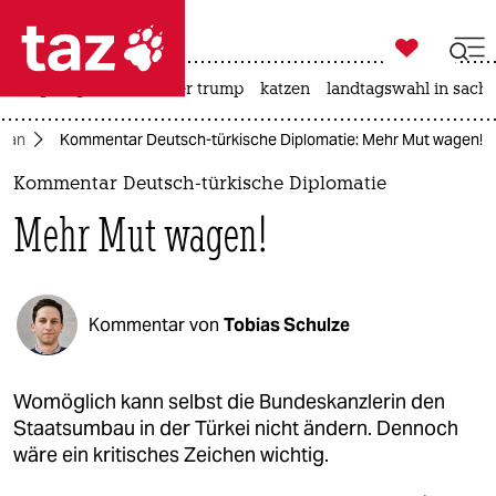

taz zahl ich
bergsteigen
usa unter trump
katzen
landtagswahl in sachs

taz zahl ich
oğan
Kommentar Deutsch-türkische Diplomatie: Mehr Mut wagen!
taz zahl ich
Kommentar Deutsch-türkische Diplomatie
themen
Mehr Mut wagen!
politik
öko
Kommentar von
Tobias Schulze
gesellschaft
kultur
Womöglich kann selbst die Bundeskanzlerin den
Staatsumbau in der Türkei nicht ändern. Dennoch
sport
wäre ein kritisches Zeichen wichtig.