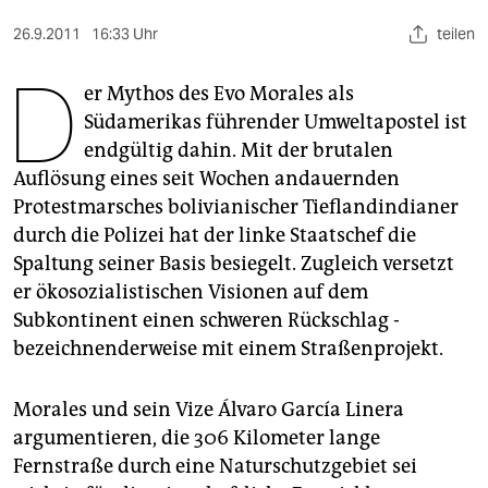
berlin
26.9.2011
16:33 Uhr
teilen
nord
D
er Mythos des Evo Morales als
wahrheit
Südamerikas führender Umweltapostel ist
verlag
endgültig dahin. Mit der brutalen
Auflösung eines seit Wochen andauernden
verlag
Protestmarsches bolivianischer Tieflandindianer
veranstaltungen
durch die Polizei hat der linke Staatschef die
Spaltung seiner Basis besiegelt. Zugleich versetzt
shop
er ökosozialistischen Visionen auf dem
fragen & hilfe
Subkontinent einen schweren Rückschlag -
bezeichnenderweise mit einem Straßenprojekt.
unterstützen
abo
Morales und sein Vize Álvaro García Linera
argumentieren, die 306 Kilometer lange
genossenschaft
Fernstraße durch eine Naturschutzgebiet sei