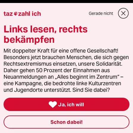
Fragen & Hilfe
taz
zahl ich
Gerade nicht

Feedback
Links lesen, rechts
bekämpfen
Aboservice
Mit doppelter Kraft für eine offene Gesellschaft!
ePaper Login
Besonders jetzt brauchen Menschen, die sich gegen
Rechtsextremismus einsetzen, unsere Solidarität.
Downloads für Abonnierende
Daher gehen 50 Prozent der Einnahmen aus
Neuanmeldungen an „Alles beginnt im Zentrum“ –
eine Kampagne, die bedrohte linke Kulturzentren
und Jugendorte unterstützt. Sind Sie dabei?
© 2026 taz Verlags und Vertriebs GmbH
Alle Rechte vorbehalten. Bei rechtlichen Fragen oder für Genehmigungen

Ja, ich will
wenden Sie sich bitte an
lizenzen@taz.de
Schon dabei!
Feedback
Redaktionsstatut
Kommune-Richtlinien
KI-