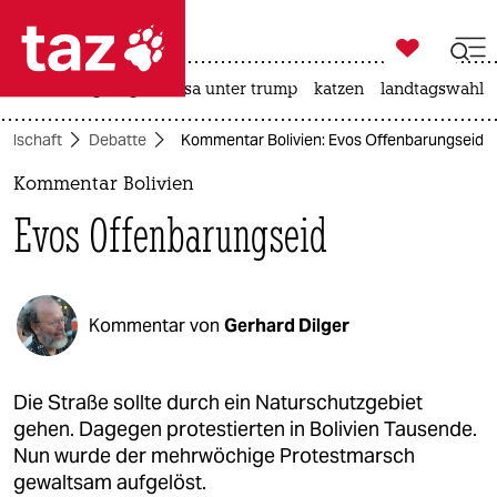

taz zahl ich
hitze
bergsteigen
usa unter trump
katzen
landtagswahl i

taz zahl ich
ellschaft
Debatte
Kommentar Bolivien: Evos Offenbarungseid
taz zahl ich
Kommentar Bolivien
themen
Evos Offenbarungseid
politik
öko
Kommentar von
Gerhard Dilger
gesellschaft
kultur
Die Straße sollte durch ein Naturschutzgebiet
gehen. Dagegen protestierten in Bolivien Tausende.
sport
Nun wurde der mehrwöchige Protestmarsch
gewaltsam aufgelöst.