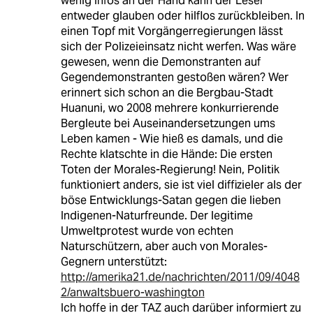
wenig Infos an der Hand kann der Leser
entweder glauben oder hilflos zurückbleiben. In
einen Topf mit Vorgängerregierungen lässt
sich der Polizeieinsatz nicht werfen. Was wäre
gewesen, wenn die Demonstranten auf
Gegendemonstranten gestoßen wären? Wer
erinnert sich schon an die Bergbau-Stadt
Huanuni, wo 2008 mehrere konkurrierende
Bergleute bei Auseinandersetzungen ums
Leben kamen - Wie hieß es damals, und die
Rechte klatschte in die Hände: Die ersten
Toten der Morales-Regierung! Nein, Politik
funktioniert anders, sie ist viel diffizieler als der
böse Entwicklungs-Satan gegen die lieben
Indigenen-Naturfreunde. Der legitime
Umweltprotest wurde von echten
Naturschützern, aber auch von Morales-
Gegnern unterstützt:
http://amerika21.de/nachrichten/2011/09/4048
2/anwaltsbuero-washington
Ich hoffe in der TAZ auch darüber informiert zu