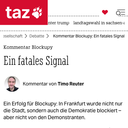

taz zahl ich
nahost-konflikt
usa unter trump
landtagswahl in sachsen-an

taz zahl ich
Gesellschaft
Debatte
Kommentar Blockupy: Ein fatales Signal
taz zahl ich
Kommentar Blockupy
themen
Ein fatales Signal
politik
öko
Kommentar von
Timo Reuter
gesellschaft
kultur
Ein Erfolg für Blockupy: In Frankfurt wurde nicht nur
die Stadt, sondern auch die Demokratie blockiert –
sport
aber nicht von den Demonstranten.