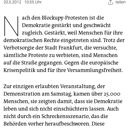
berlin
20.5.2012
10:55 Uhr
teilen
N
nord
ach den Blockupy-Protesten ist die
Demokratie gestärkt und geschwächt
wahrheit
zugleich. Gestärkt, weil Menschen für ihre
verlag
demokratischen Rechte eingetreten sind. Trotz der
Verbotsorgie der Stadt Frankfurt, die versuchte,
verlag
sämtliche Proteste zu verbieten, sind Menschen
veranstaltungen
auf die Straße gegangen. Gegen die europäische
Krisenpolitik und für ihre Versammlungsfreiheit.
shop
fragen & hilfe
Zur einzigen erlaubten Veranstaltung, der
Demonstration am Samstag, kamen über 25.000
unterstützen
Menschen, sie zeigten damit, dass sie Demokratie
abo
leben und sich nicht einschüchtern lassen. Auch
nicht durch ein Schreckensszenario, das die
genossenschaft
Behörden vorher heraufbeschworen. Diese