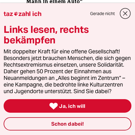
Mann in einem Auto“
taz
zahl ich
Gerade nicht

5
Die Wahrheit
Links lesen, rechts
56 Millionen Deutsche sind betroffen
bekämpfen
Mit doppelter Kraft für eine offene Gesellschaft!
Besonders jetzt brauchen Menschen, die sich gegen
6
Nein zum Zivildienst
Rechtsextremismus einsetzen, unsere Solidarität.
Hinterlistiger Schritt der
Daher gehen 50 Prozent der Einnahmen aus
Bundesregierung
Neuanmeldungen an „Alles beginnt im Zentrum“ –
eine Kampagne, die bedrohte linke Kulturzentren
und Jugendorte unterstützt. Sind Sie dabei?
taz


Ja, ich will
Folgen Sie uns
Schon dabei!