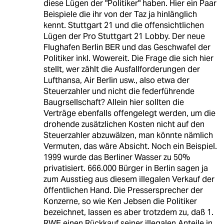
diese Lügen der "Politiker" haben. Hier ein Paar
Beispiele die ihr von der Taz ja hinlänglich
kennt. Stuttgart 21 und die offensichtlichen
Lügen der Pro Stuttgart 21 Lobby. Der neue
Flughafen Berlin BER und das Geschwafel der
Politiker inkl. Wowereit. Die Frage die sich hier
stellt, wer zählt die Ausfallforderungen der
Lufthansa, Air Berlin usw., also etwa der
Steuerzahler und nicht die federführende
Baugrsellschaft? Allein hier sollten die
Verträge ebenfalls offengelegt werden, um die
drohende zusätzlichen Kosten nicht auf den
Steuerzahler abzuwälzen, man könnte nämlich
Vermuten, das wäre Absicht. Noch ein Beispiel.
1999 wurde das Berliner Wasser zu 50%
privatisiert. 666.000 Bürger in Berlin sagen ja
zum Ausstieg aus diesem illegalen Verkauf der
öffentlichen Hand. Die Pressersprecher der
Konzerne, so wie Ken Jebsen die Politiker
bezeichnet, lassen es aber trotzdem zu, daß 1.
RWE einen Rückkauf seiner illegalen Anteile in