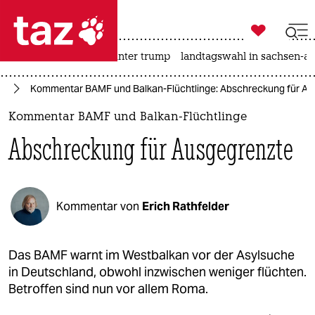

taz zahl ich
nahost-konflikt
usa unter trump
landtagswahl in sachsen-an

taz zahl ich
ht
Kommentar BAMF und Balkan-Flüchtlinge: Abschreckung für A
taz zahl ich
Kommentar BAMF und Balkan-Flüchtlinge
themen
Abschreckung für Ausgegrenzte
politik
öko
Kommentar von
Erich Rathfelder
gesellschaft
kultur
Das BAMF warnt im Westbalkan vor der Asylsuche
in Deutschland, obwohl inzwischen weniger flüchten.
sport
Betroffen sind nun vor allem Roma.