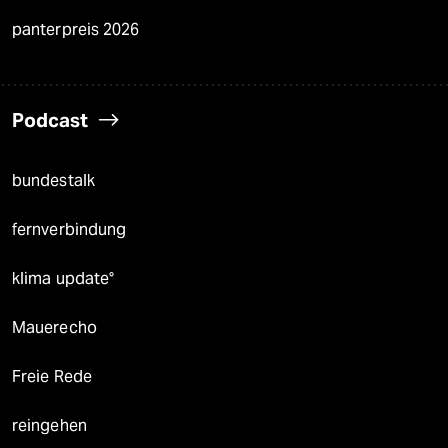
panterpreis 2026
Podcast
bundestalk
fernverbindung
klima update°
Mauerecho
Freie Rede
reingehen