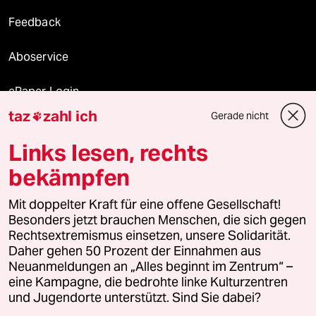
Feedback
Aboservice
ePaper Login
taz
zahl ich
Gerade nicht

Downloads für Abonnierende
Links lesen, rechts
bekämpfen
© 2026 taz Verlags und Vertriebs GmbH
Mit doppelter Kraft für eine offene Gesellschaft!
Alle Rechte vorbehalten. Bei rechtlichen Fragen oder für Genehmigungen
wenden Sie sich bitte an
lizenzen@taz.de
Besonders jetzt brauchen Menschen, die sich gegen
Rechtsextremismus einsetzen, unsere Solidarität.
Daher gehen 50 Prozent der Einnahmen aus
Feedback
Redaktionsstatut
Kommune-Richtlinien
KI-
Neuanmeldungen an „Alles beginnt im Zentrum“ –
eine Kampagne, die bedrohte linke Kulturzentren
Leitlinie
Informant
Datenschutz
Impressum
AGB
und Jugendorte unterstützt. Sind Sie dabei?