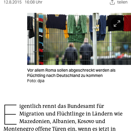
berlin
12.8.2015
16:08 Uhr
teilen
nord
wahrheit
verlag
verlag
veranstaltungen
Vor allem Roma sollen abgeschreckt werden als
shop
Flüchtling nach Deutschland zu kommen
Foto: dpa
fragen & hilfe
unterstützen
E
igentlich rennt das Bundesamt für
abo
Migration und Flüchtlinge in Ländern wie
genossenschaft
Mazedonien, Albanien, Kosovo und
Montenegro offene Türen ein, wenn es jetzt in