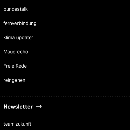
bundestalk
fernverbindung
klima update°
Mauerecho
Freie Rede
reingehen
Newsletter
team zukunft