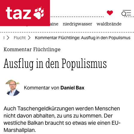

taz zahl ich
hitze
krieg in der ukraine
niedrigwasser
waldbrände

taz zahl ich
and
Flucht
Kommentar Flüchtlinge: Ausflug in den Populismus
taz zahl ich
Kommentar Flüchtlinge
themen
Ausflug in den Populismus
politik
öko
Kommentar von
Daniel Bax
gesellschaft
kultur
Auch Taschengeldkürzungen werden Menschen
nicht davon abhalten, zu uns zu kommen. Der
sport
westliche Balkan braucht so etwas wie einen EU-
Marshallplan.