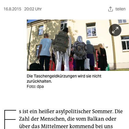
berlin
16.8.2015
20:02 Uhr
teilen
nord
wahrheit
verlag
verlag
veranstaltungen
shop
Die Taschengeldkürzungen wird sie nicht
zurückhalten.
fragen & hilfe
Foto: dpa
unterstützen
E
abo
s ist ein heißer asylpolitischer Sommer. Die
Zahl der Menschen, die vom Balkan oder
genossenschaft
über das Mittelmeer kommend bei uns