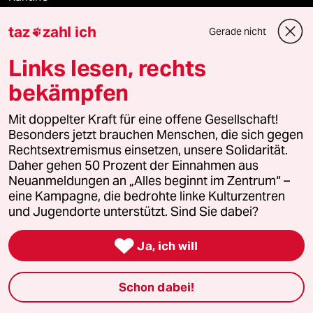
taz
zahl ich
Shop
Gerade nicht

Links lesen, rechts
Anzeigen
bekämpfen
Mit doppelter Kraft für eine offene Gesellschaft!
Fragen & Hilfe
Besonders jetzt brauchen Menschen, die sich gegen
Rechtsextremismus einsetzen, unsere Solidarität.
Daher gehen 50 Prozent der Einnahmen aus
Feedback
Neuanmeldungen an „Alles beginnt im Zentrum“ –
eine Kampagne, die bedrohte linke Kulturzentren
Aboservice
und Jugendorte unterstützt. Sind Sie dabei?
ePaper Login

Ja, ich will
Downloads für Abonnierende
Schon dabei!