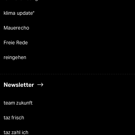
klima update°
Mauerecho
Freie Rede
reingehen
Newsletter
team zukunft
taz frisch
taz zahl ich