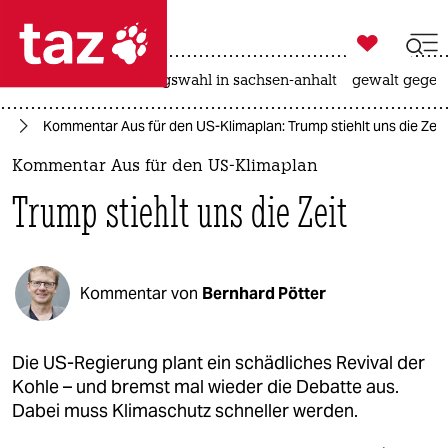

taz zahl ich
hitze
surfen
landtagswahl in sachsen-anhalt
gewalt gegen

taz zahl ich
el
Kommentar Aus für den US-Klimaplan: Trump stiehlt uns die Zeit
taz zahl ich
Kommentar Aus für den US-Klimaplan
themen
Trump stiehlt uns die Zeit
politik
öko
Kommentar von
Bernhard Pötter
gesellschaft
kultur
Die US-Regierung plant ein schädliches Revival der
Kohle – und bremst mal wieder die Debatte aus.
sport
Dabei muss Klimaschutz schneller werden.