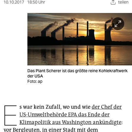
berlin
10.10.2017
18:50 Uhr
teilen
nord
wahrheit
verlag
verlag
veranstaltungen
Das Plant Scherer ist das größte reine Kohlekraftwerk
shop
der USA
Foto: ap
fragen & hilfe
unterstützen
E
s war kein Zufall, wo und wie
der Chef der
abo
US-Umweltbehörde EPA das Ende der
genossenschaft
Klimapolitik aus Washington ankündigte
:
vor Bergleuten, in einer Stadt mit dem