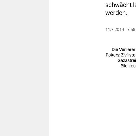
berlin
schwächt I
werden.
nord
wahrheit
11.7.2014
7:59
verlag
Die Verlierer
verlag
Pokers: Zivilist
Gazastrei
veranstaltungen
Bild: re
shop
fragen & hilfe
unterstützen
abo
genossenschaft