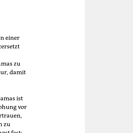
n einer
zersetzt
Hamas zu
nur, damit
Hamas ist
rohung vor
rtrauen,
n zu
gst fest: