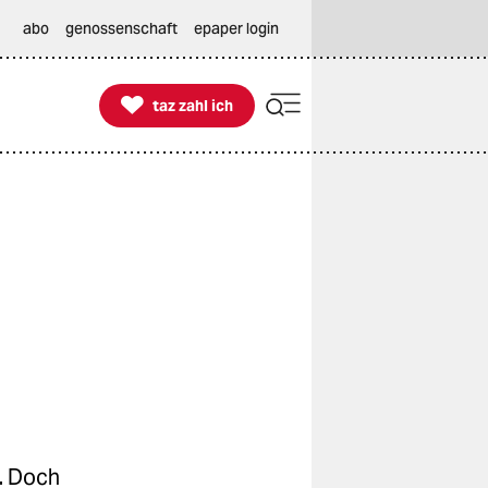
abo
genossenschaft
epaper login

taz zahl ich
taz zahl ich
t. Doch