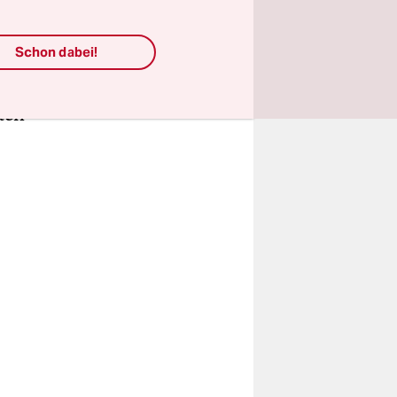
 die
Schon dabei!
en, und
immer: Er
ten