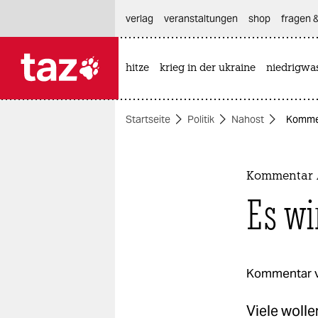
hautnavigation anspringen
hauptinhalt anspringen
footer anspringen
verlag
veranstaltungen
shop
fragen &
hitze
krieg in der ukraine
niedrigwa

taz zahl ich
taz zahl ich
Startseite
Politik
Nahost
Kommen
themen
politik
Kommentar A
öko
Es wi
gesellschaft
kultur
Kommentar 
sport
Viele wolle