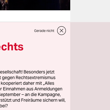
Gerade nicht
ge rund um
r zu
echts
t
zu ändern.
te vorerst
oalition
esellschaft! Besonders jetzt
r Stange zu
rt gegen Rechtsextremismus
z kooperiert daher mit „Alles
 Hamas auf
ller Einnahmen aus Anmeldungen
. September – an die Kampagne,
rstützt und Freiräume sichern will,
bei?
ndlich