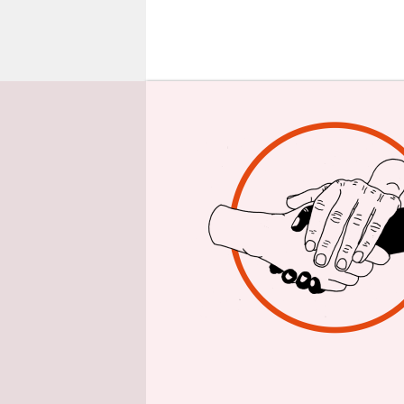
epaper login
I
sraels P
Gaza hab
verprell
nachhaltig
Dabei erlei
Netanjahus 
von Siedle
halten. Je
Israels Stä
Doch um a