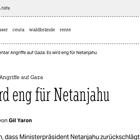
 hilfe
sser
ceuta
waldbrände
rente
tar Angriffe auf Gaza: Es wird eng für Netanjahu
ngriffe auf Gaza
rd eng für Netanjahu
von
Gil Yaron
n, dass Ministerpräsident Netanjahu zurückschläg