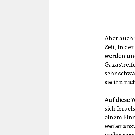
Aber auch 
Zeit, in de
werden und
Gazastreif
sehr schwä
sie ihn nic
Auf diese 
sich Israe
einem Einm
weiter anz
verbessern.