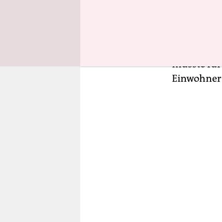
treffen. W
Islamisten
intensivie
riskierte,
müsste für
Einwohner