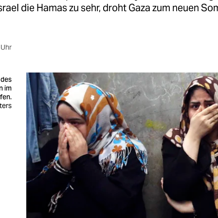
srael die Hamas zu sehr, droht Gaza zum neuen Som
 Uhr
 des
en im
fen.
uters