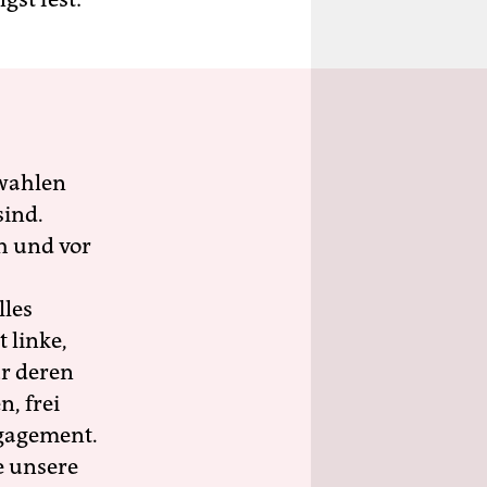
wahlen
sind.
h und vor
lles
 linke,
ür deren
n, frei
ngagement.
e unsere