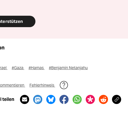
nterstützen
on
rael
#Gaza
#Hamas
#Benjamin Netanjahu
ommentieren
Fehlerhinweis
 teilen