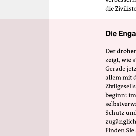
die Zivilis
Die Enga
Der drohe
zeigt, wie
Gerade jet
allem mit d
Zivilgesell
beginnt im
selbstverw
Schutz und 
zugänglich
Finden Sie