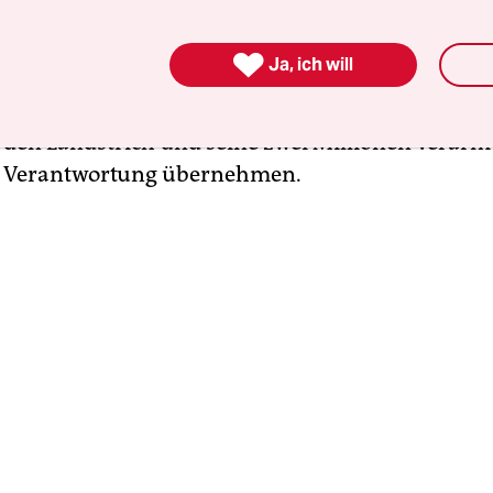
as verheerende Folgen haben könnte: Provoziert er
 zu hart, werden diese den Beschuss auf Tel Aviv

Ja, ich will
ren. Er wäre gezwungen, in Gaza einzumarschier
 international geächtet zu werden. Oder noch schl
 den Landstrich und seine zwei Millionen verarm
 Verantwortung übernehmen.