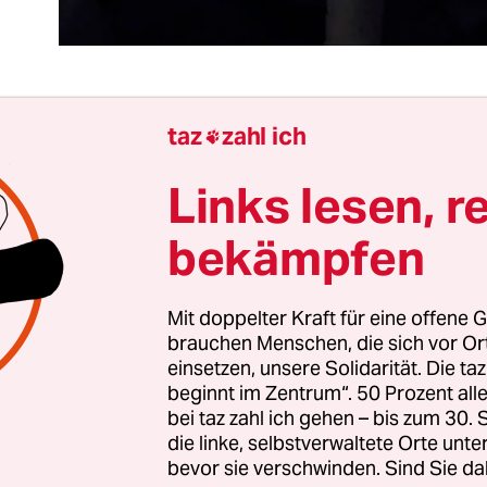
taz
zahl ich

remier steht vor einem heiklen Balanceakt. Krie
en die Eigenschaft, Koalitionspartner und Wähle
Links lesen, r
en, Israel international zu isolieren, der Wirtschaf
bekämpfen
 zu schaden und am Problem selbst kaum etwas 
chtert der rückhaltlose Beschuss israelischer Städ
Job: Seit Monaten rackert er sich ab, um seine K
Mit doppelter Kraft für eine offene G
rn und Befürworter der Zweistaatenlösung bei de
brauchen Menschen, die sich vor O
einsetzen, unsere Solidarität. Die ta
tzt einen die menschenrechtswidrigen Salven der
beginnt im Zentrum“. 50 Prozent a
dte die Reihen. Alle wollen, dass er zurückschlägt.
bei taz zahl ich gehen – bis zum 30
die linke, selbstverwaltete Orte unte
bevor sie verschwinden. Sind Sie da
bzuschrecken, muss Netanjahu die Hamas empfi