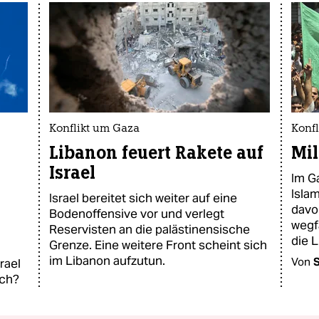
Konflikt um Gaza
Konf
Libanon feuert Rakete auf
Mil
Israel
Im G
Isla
Israel bereitet sich weiter auf eine
davo
Bodenoffensive vor und verlegt
wegf
Reservisten an die palästinensische
die L
Grenze. Eine weitere Front scheint sich
im Libanon aufzutun.
Von
rael
och?