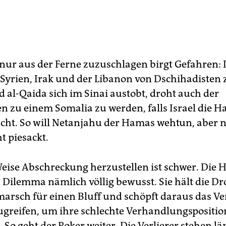
nur aus der Ferne zuzuschlagen birgt Gefahren: I
r Syrien, Irak und der Libanon von Dschihadisten 
 al-Qaida sich im Sinai austobt, droht auch der
en zu einem Somalia zu werden, falls Israel die 
cht. So will Netanjahu der Hamas wehtun, aber 
ht piesackt.
Weise Abschreckung herzustellen ist schwer. Die 
ls Dilemma nämlich völlig bewusst. Sie hält die D
arsch für einen Bluff und schöpft daraus das Ve
ugreifen, um ihre schlechte Verhandlungspositio
 So geht der Poker weiter. Die Verlierer stehen län