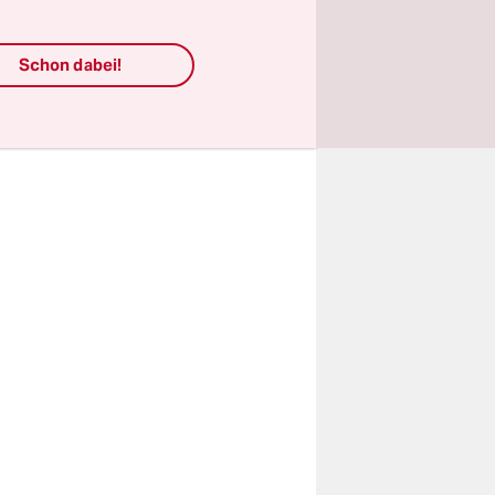
itionen
chwarz-
Schon dabei!
ommen
igkeit