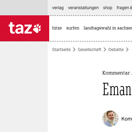
hautnavigation anspringen
hauptinhalt anspringen
footer anspringen
verlag
veranstaltungen
shop
fragen &
hitze
surfen
landtagswahl in sachse

taz zahl ich
taz zahl ich
Startseite
Gesellschaft
Debatte
themen
politik
Kommentar 
öko
Emanz
gesellschaft
kultur
Kom
sport