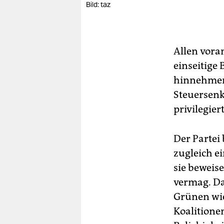
Bild: taz
Allen voran
einseitige
hinnehmen,
Steuersenk
privilegier
Der Partei 
zugleich e
sie beweis
vermag. Das
Grünen wie
Koalitionen