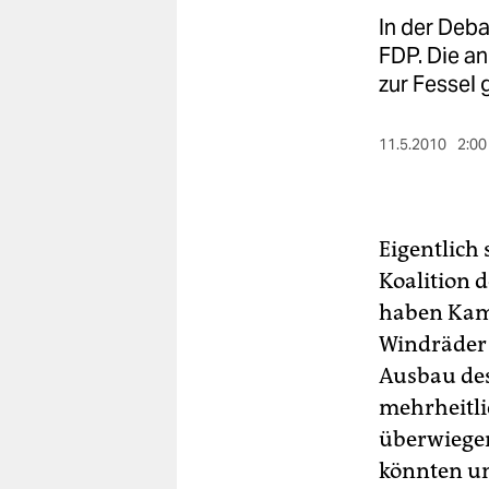
berlin
In der Deba
nord
FDP. Die an
zur Fessel
wahrheit
verlag
11.5.2010
2:00
verlag
veranstaltungen
Eigentlich
shop
Koalition 
haben Kamp
fragen & hilfe
Windräder 
unterstützen
Ausbau des
mehrheitl
abo
überwiegen
genossenschaft
könnten un