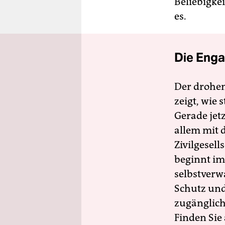
Beliebigke
es.
Die Enga
Der drohe
zeigt, wie
Gerade jet
allem mit d
Zivilgesell
beginnt im
selbstverw
Schutz und 
zugänglich
Finden Sie