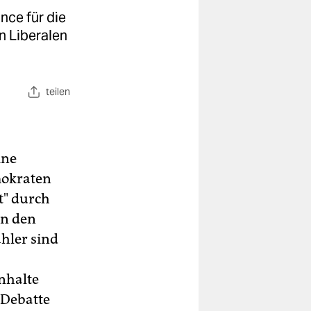
nce für die
en Liberalen
teilen
ine
mokraten
t" durch
en den
hler sind
nhalte
 Debatte