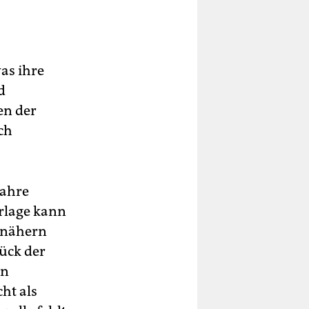
was ihre
d
en der
ch
Jahre
rlage kann
unähern
tück der
en
ht als