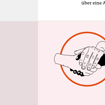
epaper login
über eine 
Nordrhein-W