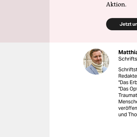
Aktion.
Jetzt u
Matthi
Schrift
Schrifts
Redakte
"Das Erb
"Das Opf
Traumat
Mensche
veröffen
und Tho