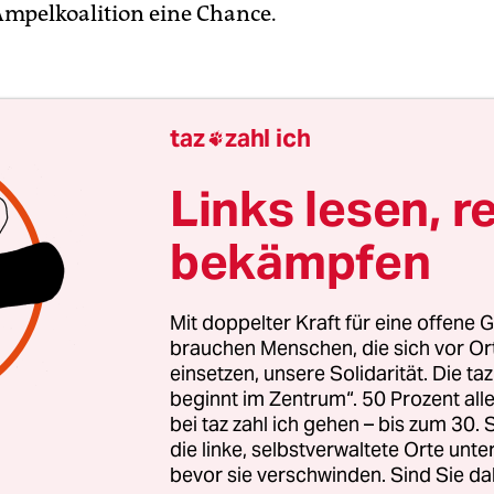
Ampelkoalition eine Chance.
taz
zahl ich

Links lesen, r
bekämpfen
Mit doppelter Kraft für eine offene G
brauchen Menschen, die sich vor O
einsetzen, unsere Solidarität. Die ta
beginnt im Zentrum“. 50 Prozent a
bei taz zahl ich gehen – bis zum 30
die linke, selbstverwaltete Orte unte
estfalen, das in seiner Vielfalt eine Art Durchsc
bevor sie verschwinden. Sind Sie da