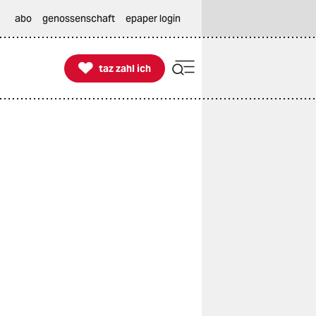
abo
genossenschaft
epaper login

taz zahl ich
taz zahl ich