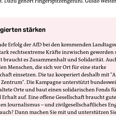
it. Dazu gehört Fingerspitzengefühl. Guido Wester
gierten stärken
nde Erfolg der AfD bei den kommenden Landtags
 stark rechtsextreme Kräfte inzwischen geworden 
zt braucht es Zusammenhalt und Solidarität. Auc
en Menschen, die sich vor Ort für eine starke
schaft einsetzen. Die taz kooperiert deshalb mit "A
 Zentrum". Die Kampagne unterstützt bundesweit
altete Orte und baut einen solidarischen Fonds f
Erhalt auf. Eine offene Gesellschaft braucht gute
en Journalismus – und zivilgesellschaftliches E
 auch? Dann machen Sie mit und unterstützen Si