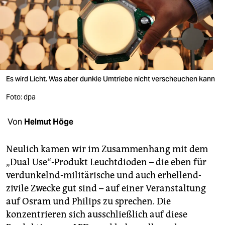
berlin
nord
wahrheit
verlag
Es wird Licht. Was aber dunkle Umtriebe nicht verscheuchen kann
verlag
Foto: dpa
veranstaltungen
Von
Helmut Höge
shop
fragen & hilfe
Neulich kamen wir im Zusammenhang mit dem
„Dual Use“-Produkt Leuchtdioden – die eben für
unterstützen
verdunkelnd-militärische und auch erhellend-
abo
zivile Zwecke gut sind – auf einer Veranstaltung
auf Osram und Philips zu sprechen. Die
genossenschaft
konzentrieren sich ausschließlich auf diese