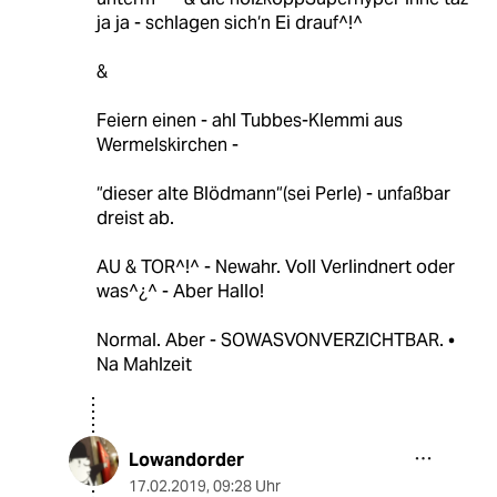
ja ja - schlagen sich‘n Ei drauf^!^
&
Feiern einen - ahl Tubbes-Klemmi aus
Wermelskirchen -
“dieser alte Blödmann“(sei Perle) - unfaßbar
dreist ab.
AU & TOR^!^ - Newahr. Voll Verlindnert oder
was^¿^ - Aber Hallo!
Normal. Aber - SOWASVONVERZICHTBAR. •
Na Mahlzeit
Lowandorder
17.02.2019
,
09:28 Uhr