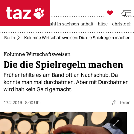

taz zahl ich
iran-krieg
landtagswahl in sachsen-anhalt
hitze
christophe

taz zahl ich
Berlin
Kolumne Wirtschaftsweisen: Die die Spielregeln machen
taz zahl ich
themen
Kolumne Wirtschaftsweisen
Die die Spielregeln machen
politik
Früher fehlte es am Band oft an Nachschub. Da
öko
konnte man mal durchatmen. Aber mit Durchatmen
wird halt kein Geld gemacht.
gesellschaft
17.2.2019
8:00 Uhr
teilen
kultur
sport