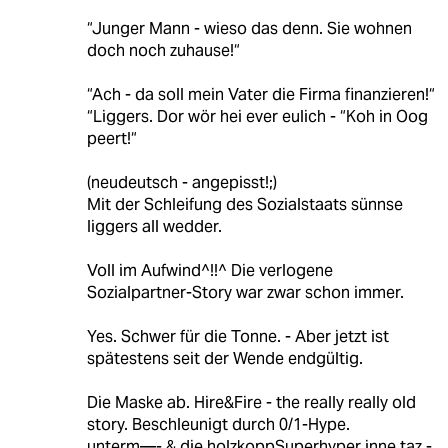
“Junger Mann - wieso das denn. Sie wohnen
doch noch zuhause!“
“Ach - da soll mein Vater die Firma finanzieren!“
“Liggers. Dor wör hei ever eulich - “Koh in Oog
peert!“
(neudeutsch - angepisst!;)
Mit der Schleifung des Sozialstaats sünnse
liggers all wedder.
Voll im Aufwind^!!^ Die verlogene
Sozialpartner-Story war zwar schon immer.
Yes. Schwer für die Tonne. - Aber jetzt ist
spätestens seit der Wende endgültig.
Die Maske ab. Hire&Fire - the really really old
story. Beschleunigt durch 0/1-Hype.
unterm—- & die holzkoppSuperhyper inne taz -