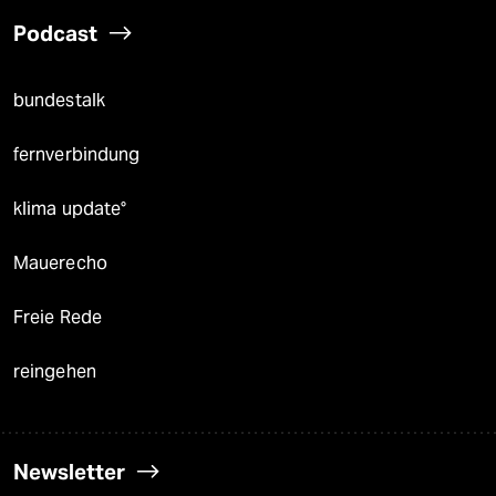
Podcast
bundestalk
fernverbindung
klima update°
Mauerecho
Freie Rede
reingehen
Newsletter