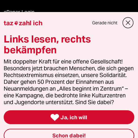
ePaper Login
taz
zahl ich
Gerade nicht

Downloads für Abonnierende
Links lesen, rechts
bekämpfen
© 2026 taz Verlags und Vertriebs GmbH
Mit doppelter Kraft für eine offene Gesellschaft!
Alle Rechte vorbehalten. Bei rechtlichen Fragen oder für Genehmigungen
wenden Sie sich bitte an
lizenzen@taz.de
Besonders jetzt brauchen Menschen, die sich gegen
Rechtsextremismus einsetzen, unsere Solidarität.
Daher gehen 50 Prozent der Einnahmen aus
Feedback
Redaktionsstatut
Kommune-Richtlinien
KI-
Neuanmeldungen an „Alles beginnt im Zentrum“ –
eine Kampagne, die bedrohte linke Kulturzentren
Leitlinie
Informant
Datenschutz
Impressum
AGB
und Jugendorte unterstützt. Sind Sie dabei?
Seitenwende
Einwilligungen widerrufen (Ads)

Ja, ich will
Schon dabei!