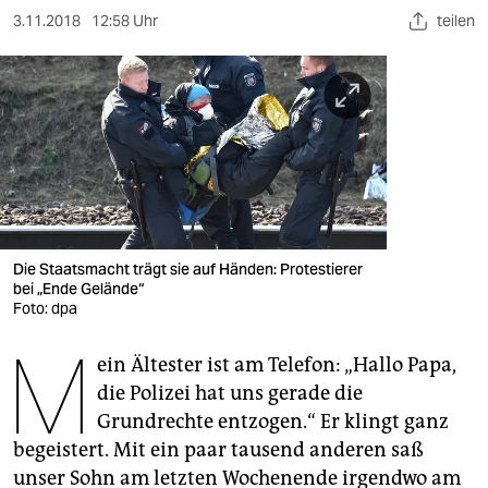
berlin
3.11.2018
12:58 Uhr
teilen
nord
wahrheit
verlag
verlag
veranstaltungen
Die Staatsmacht trägt sie auf Händen: Protestierer
shop
bei „Ende Gelände“
Foto: dpa
fragen & hilfe
M
unterstützen
ein Ältester ist am Telefon: „Hallo Papa,
die Polizei hat uns gerade die
abo
Grundrechte entzogen.“ Er klingt ganz
begeistert. Mit ein paar tausend anderen saß
genossenschaft
unser Sohn am letzten Wochenende irgendwo am