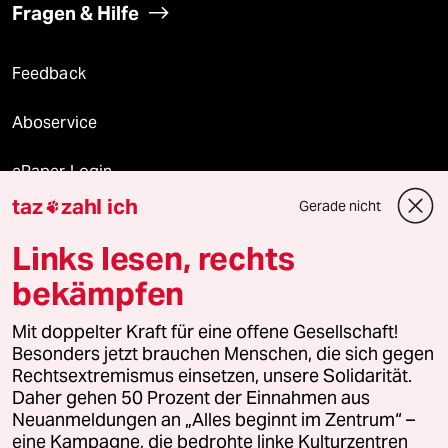
Fragen & Hilfe
Feedback
Aboservice
ePaper Login
taz
zahl ich
Gerade nicht

Downloads für Abonnierende
Links lesen, rechts
bekämpfen
© 2026 taz Verlags und Vertriebs GmbH
Alle Rechte vorbehalten. Bei rechtlichen Fragen oder für Genehmigungen
Mit doppelter Kraft für eine offene Gesellschaft!
wenden Sie sich bitte an
lizenzen@taz.de
Besonders jetzt brauchen Menschen, die sich gegen
Rechtsextremismus einsetzen, unsere Solidarität.
Daher gehen 50 Prozent der Einnahmen aus
Feedback
Redaktionsstatut
Kommune-Richtlinien
KI-
Neuanmeldungen an „Alles beginnt im Zentrum“ –
eine Kampagne, die bedrohte linke Kulturzentren