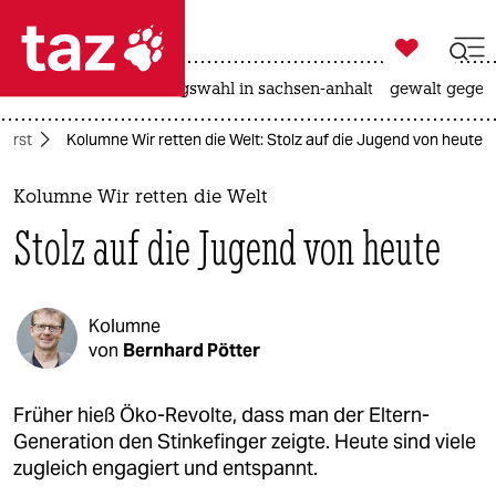

taz zahl ich
hitze
surfen
landtagswahl in sachsen-anhalt
gewalt gegen

taz zahl ich
orst
Kolumne Wir retten die Welt: Stolz auf die Jugend von heute
taz zahl ich
themen
Kolumne Wir retten die Welt
Stolz auf die Jugend von heute
politik
öko
Kolumne
gesellschaft
von
Bernhard Pötter
kultur
Früher hieß Öko-Revolte, dass man der Eltern-
Generation den Stinkefinger zeigte. Heute sind viele
sport
zugleich engagiert und entspannt.