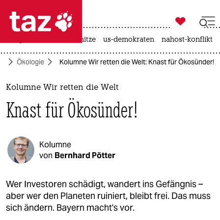

taz zahl ich
krieg in der ukraine
hitze
us-demokraten
nahost-konflikt

taz zahl ich
ko
Ökologie
Kolumne Wir retten die Welt: Knast für Ökosünder!
taz zahl ich
themen
Kolumne Wir retten die Welt
Knast für Ökosünder!
politik
öko
Kolumne
gesellschaft
von
Bernhard Pötter
kultur
Wer Investoren schädigt, wandert ins Gefängnis –
aber wer den Planeten ruiniert, bleibt frei. Das muss
sport
sich ändern. Bayern macht's vor.