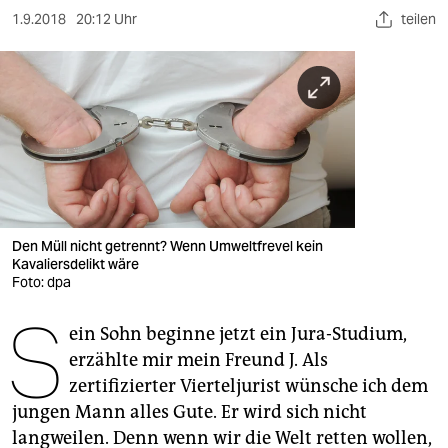
berlin
1.9.2018
20:12 Uhr
teilen
nord
wahrheit
verlag
verlag
veranstaltungen
Den Müll nicht getrennt? Wenn Umweltfrevel kein
shop
Kavaliersdelikt wäre
Foto: dpa
fragen & hilfe
S
unterstützen
ein Sohn beginne jetzt ein Jura-Studium,
erzählte mir mein Freund J. Als
abo
zertifizierter Vierteljurist wünsche ich dem
jungen Mann alles Gute. Er wird sich nicht
genossenschaft
langweilen. Denn wenn wir die Welt retten wollen,