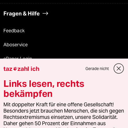
Fragen & Hilfe
Feedback
Aboservice
ePaper Login
taz
zahl ich
Gerade nicht

Downloads für Abonnierende
Links lesen, rechts
bekämpfen
© 2026 taz Verlags und Vertriebs GmbH
Mit doppelter Kraft für eine offene Gesellschaft!
Alle Rechte vorbehalten. Bei rechtlichen Fragen oder für Genehmigungen
wenden Sie sich bitte an
lizenzen@taz.de
Besonders jetzt brauchen Menschen, die sich gegen
Rechtsextremismus einsetzen, unsere Solidarität.
Daher gehen 50 Prozent der Einnahmen aus
Feedback
Redaktionsstatut
Kommune-Richtlinien
KI-