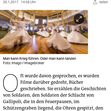
berlin
26.1.2017
14:58 Uhr
teilen
nord
wahrheit
verlag
verlag
veranstaltungen
Man kann Krieg führen. Oder man kann tanzen
shop
Foto: Imago / Imagebroker
O
fragen & hilfe
ft wurde davon gesprochen, es wurden
Filme darüber gedreht, Bücher
unterstützen
geschrieben. Sie erzählen die Geschichten
abo
von Soldaten, den Soldaten der Schlacht von
Gallipoli, die in den Feuerpausen, im
genossenschaft
Schützengraben liegend, die Ohren gespitzt, den