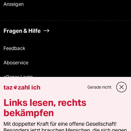
Anzeigen
Fragen & Hilfe
Feedback
Aboservice
ePaper Login
taz
zahl ich
Gerade nicht

Downloads für Abonnierende
Links lesen, rechts
bekämpfen
© 2026 taz Verlags und Vertriebs GmbH
Alle Rechte vorbehalten. Bei rechtlichen Fragen oder für Genehmigungen
Mit doppelter Kraft für eine offene Gesellschaft!
wenden Sie sich bitte an
lizenzen@taz.de
Besonders jetzt brauchen Menschen, die sich gegen