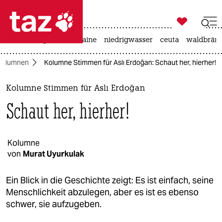

taz zahl ich
hitze
krieg in der ukraine
niedrigwasser
ceuta
waldbrän

taz zahl ich
Kolumnen
Kolumne Stimmen für Aslı Erdoğan: Schaut her, hierher!
taz zahl ich
themen
Kolumne Stimmen für Aslı Erdoğan
Schaut her, hierher!
politik
öko
Kolumne
von
Murat Uyurkulak
gesellschaft
kultur
Ein Blick in die Geschichte zeigt: Es ist einfach, seine
Menschlichkeit abzulegen, aber es ist es ebenso
sport
schwer, sie aufzugeben.