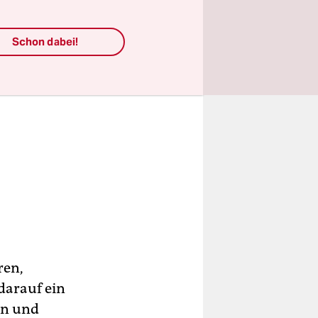
Schon dabei!
ren,
darauf ein
en und