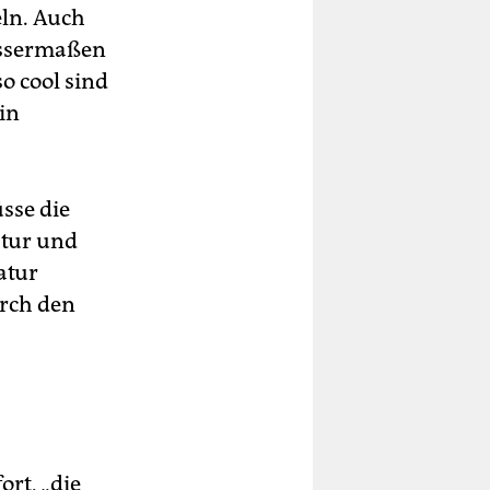
eln. Auch
wissermaßen
o cool sind
in
sse die
tur und
atur
rch den
rt, „die