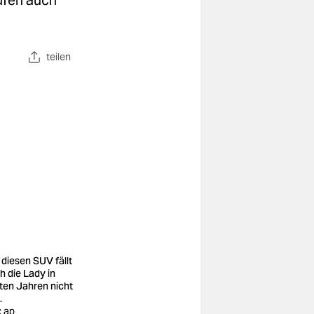
ufen auch
teilen
 diesen SUV fällt
h die Lady in
ten Jahren nicht
.
: ap