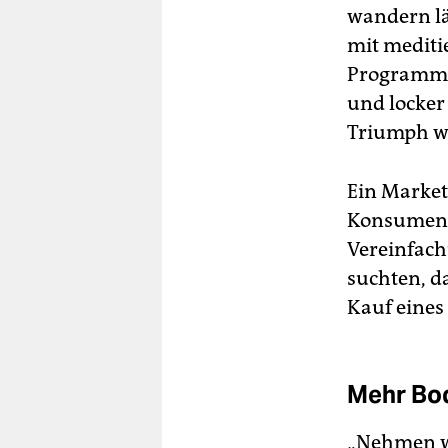
wandern lä
mit mediti
Programm. 
und locke
Triumph wä
Ein Market
Konsument
Vereinfach
suchten, d
Kauf eines
Mehr Bod
„Nehmen wi