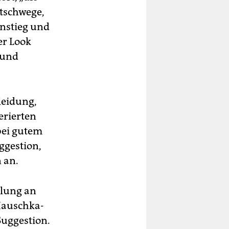
atschwege,
instieg und
er Look
 und
leidung,
erierten
bei gutem
ggestion,
 an.
mlung an
Hauschka-
Suggestion.