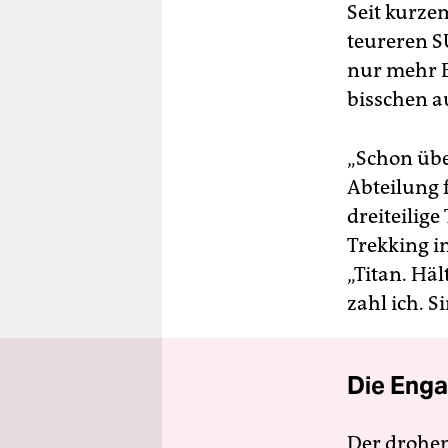
Seit kurze
teureren S
nur mehr B
bisschen a
„Schon über
Abteilung 
dreiteilige
Trekking i
„Titan. Häl
zahl ich. S
Die Enga
Der drohe