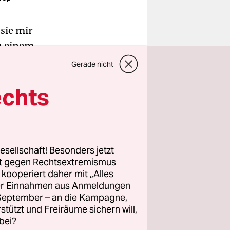
 sie mir
n einem
ge: Auf
Gerade nicht
ntin in
echts
ie Werber
erne
viel
esellschaft! Besonders jetzt
rt gegen Rechtsextremismus
estumpft.
z kooperiert daher mit „Alles
iebe ins
ller Einnahmen aus Anmeldungen
ukttests
. September – an die Kampagne,
rstützt und Freiräume sichern will,
dukt.
bei?