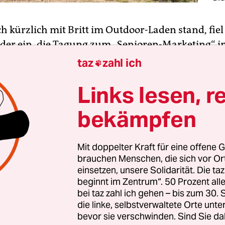
ich kürzlich mit Britt im Outdoor-Laden stand, fiel
der ein, die Tagung zum „Senioren-Marketing“ i
icken Hotel in Berlin. Es ging um die brisante Fra
taz
zahl ich

bung springt der ältere Mensch an? Die Konsume
Links lesen, r
ren, mitunter durchaus solvent, ist nämlich für d
ie fetter Speck in einer Mausefalle. Man würde g
bekämpfen
 die Frage ist nur: wie?
nseits der 50, so erfuhr ich, hat nämlich schon zu 
Mit doppelter Kraft für eine offene G
brauchen Menschen, die sich vor O
tragen in ihrem langen Leben und ist daher abg
einsetzen, unsere Solidarität. Die ta
enseits der 50, dass teure Klamotten nicht mehr L
beginnt im Zentrum“. 50 Prozent a
gen und dass die Gesichtscreme von Lidl bei Prod
bei taz zahl ich gehen – bis zum 30
die linke, selbstverwaltete Orte unte
t abschneidet wie das 20mal teurere Markenpro
bevor sie verschwinden. Sind Sie da