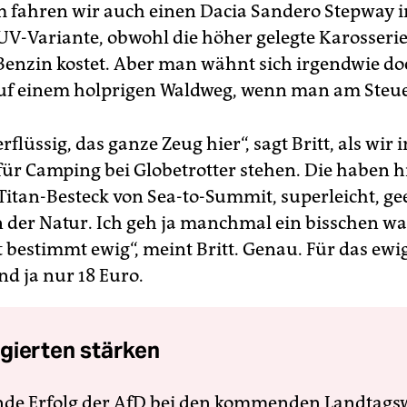
m fahren wir auch einen Dacia Sandero Stepway i
UV-Variante, obwohl die höher gelegte Karosserie
enzin kostet. Aber man wähnt sich irgendwie do
uf einem holprigen Waldweg, wenn man am Steuer
flüssig, das ganze Zeug hier“, sagt Britt, als wir i
für Camping bei Globetrotter stehen. Die haben h
 Titan-Besteck von Sea-to-Summit, superleicht, ge
n der Natur. Ich geh ja manchmal ein bisschen w
t bestimmt ewig“, meint Britt. Genau. Für das ewi
ind ja nur 18 Euro.
gierten stärken
nde Erfolg der AfD bei den kommenden Landtags