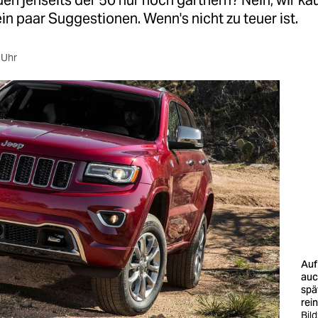
en jenseits der 50 nur noch gärtnern? Nein, wir ka
in paar Suggestionen. Wenn's nicht zu teuer ist.
 Uhr
Auf
auc
spä
rein
Bild