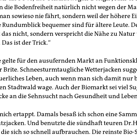
 die Bodenfreiheit natürlich nicht wegen der M
man sowieso nie fährt, sondern weil der höhere E
e Rundumblick bequemer sind für ältere Leute. D
t das nicht, sondern verspricht die Nähe zu Natur
Das ist der Trick.“
e gelte für den ausufernden Markt an Funktionsk
er Brite. Schneesturmtaugliche Wetterjacken sugg
uerliches Leben, auch wenn man sich damit nur 
den Stadtwald wage. Auch der Biomarkt sei viel Su
cke an die Sehnsucht nach Gesundheit und Leben
 mich ertappt. Damals besaß ich schon eine Sam
tzjacken. Und benutzte die sündhaft teuren Dr.
die sich so schnell aufbrauchen. Die reinste Bio-