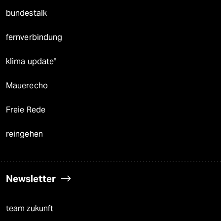
bundestalk
fernverbindung
klima update°
Mauerecho
Freie Rede
reingehen
Newsletter
team zukunft