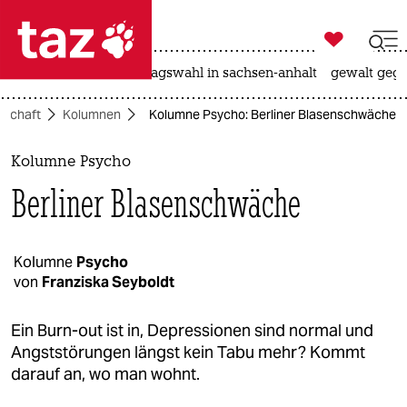

taz zahl ich
nahost-konflikt
landtagswahl in sachsen-anhalt
gewalt gege

taz zahl ich
lschaft
Kolumnen
Kolumne Psycho: Berliner Blasenschwäche
taz zahl ich
themen
Kolumne Psycho
Berliner Blasenschwäche
politik
öko
Kolumne
Psycho
von
Franziska Seyboldt
gesellschaft
kultur
Ein Burn-out ist in, Depressionen sind normal und
Angststörungen längst kein Tabu mehr? Kommt
sport
darauf an, wo man wohnt.