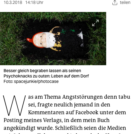
berlin
10.3.2018
14:18 Uhr
teilen
nord
wahrheit
verlag
verlag
veranstaltungen
Besser gleich begraben lassen als seinen
shop
Psychoknacks zu outen: Leben auf dem Dorf
Foto: spacejunkie/photocase
fragen & hilfe
W
as am Thema Angststörungen denn tabu
unterstützen
sei, fragte neulich jemand in den
abo
Kommentaren auf Facebook unter dem
Posting meines Verlags, in dem mein Buch
genossenschaft
angekündigt wurde. Schließlich seien die Medien