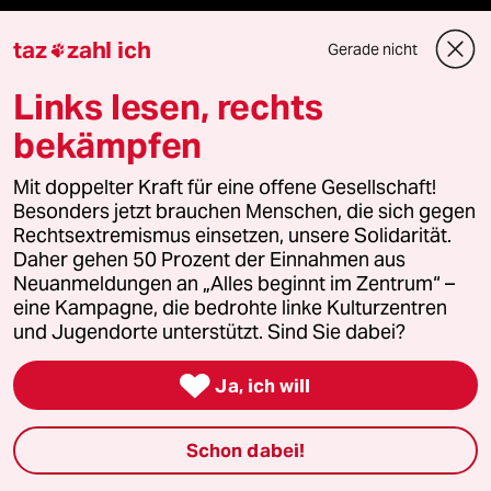
Reisen
taz
zahl ich
Gerade nicht

Kantine
Links lesen, rechts
bekämpfen
Shop
Mit doppelter Kraft für eine offene Gesellschaft!
Anzeigen
Besonders jetzt brauchen Menschen, die sich gegen
Rechtsextremismus einsetzen, unsere Solidarität.
Daher gehen 50 Prozent der Einnahmen aus
Neuanmeldungen an „Alles beginnt im Zentrum“ –
Fragen & Hilfe
eine Kampagne, die bedrohte linke Kulturzentren
und Jugendorte unterstützt. Sind Sie dabei?
Feedback

Ja, ich will
Aboservice
Schon dabei!
ePaper Login