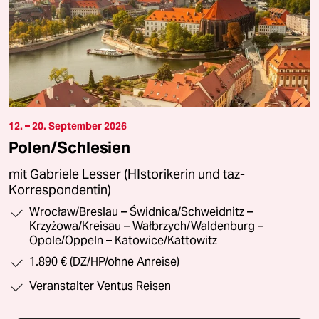
12. – 20. September 2026
Polen/Schlesien
mit Gabriele Lesser (HIstorikerin und taz-
Korrespondentin)
Wrocław/Breslau – Świdnica/Schweidnitz –
Krzyżowa/Kreisau – Wałbrzych/Waldenburg –
Opole/Oppeln – Katowice/Kattowitz
1.890 € (DZ/HP/ohne Anreise)
Veranstalter Ventus Reisen