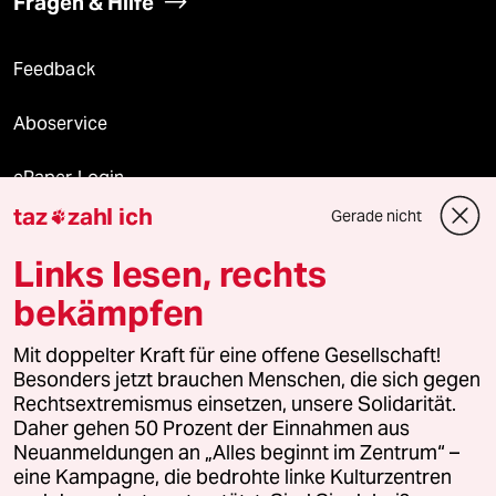
Fragen & Hilfe
Feedback
Aboservice
ePaper Login
taz
zahl ich
Gerade nicht

Downloads für Abonnierende
Links lesen, rechts
bekämpfen
© 2026 taz Verlags und Vertriebs GmbH
Alle Rechte vorbehalten. Bei rechtlichen Fragen oder für Genehmigungen
Mit doppelter Kraft für eine offene Gesellschaft!
wenden Sie sich bitte an
lizenzen@taz.de
Besonders jetzt brauchen Menschen, die sich gegen
Rechtsextremismus einsetzen, unsere Solidarität.
Daher gehen 50 Prozent der Einnahmen aus
Feedback
Redaktionsstatut
Kommune-Richtlinien
KI-
Neuanmeldungen an „Alles beginnt im Zentrum“ –
eine Kampagne, die bedrohte linke Kulturzentren
Leitlinie
Informant
Datenschutz
Impressum
AGB