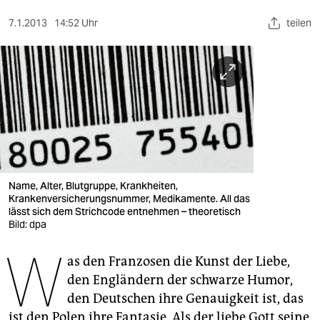
berlin
7.1.2013
14:52 Uhr
teilen
nord
wahrheit
verlag
verlag
veranstaltungen
shop
Name, Alter, Blutgruppe, Krankheiten,
Krankenversicherungsnummer, Medikamente. All das
fragen & hilfe
lässt sich dem Strichcode entnehmen – theoretisch
Bild: dpa
unterstützen
W
as den Franzosen die Kunst der Liebe,
abo
den Engländern der schwarze Humor,
genossenschaft
den Deutschen ihre Genauigkeit ist, das
ist den Polen ihre Fantasie. Als der liebe Gott seine