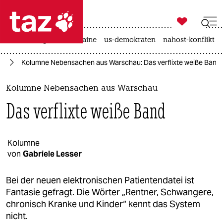

taz zahl ich
hitze
krieg in der ukraine
us-demokraten
nahost-konflikt

taz zahl ich
en
Kolumne Nebensachen aus Warschau: Das verflixte weiße Band
taz zahl ich
themen
Kolumne Nebensachen aus Warschau
Das verflixte weiße Band
politik
öko
Kolumne
von
Gabriele Lesser
gesellschaft
kultur
Bei der neuen elektronischen Patientendatei ist
Fantasie gefragt. Die Wörter „Rentner, Schwangere,
sport
chronisch Kranke und Kinder“ kennt das System
nicht.