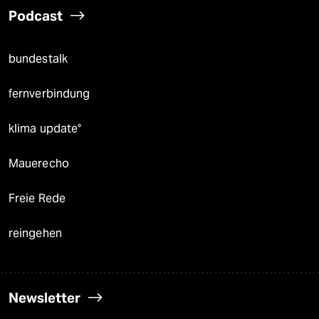
Podcast
bundestalk
fernverbindung
klima update°
Mauerecho
Freie Rede
reingehen
Newsletter