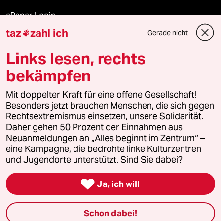
ePaper Login
taz
zahl ich
Gerade nicht

Downloads für Abonnierende
Links lesen, rechts
bekämpfen
© 2026 taz Verlags und Vertriebs GmbH
Mit doppelter Kraft für eine offene Gesellschaft!
Alle Rechte vorbehalten. Bei rechtlichen Fragen oder für Genehmigungen
wenden Sie sich bitte an
lizenzen@taz.de
Besonders jetzt brauchen Menschen, die sich gegen
Rechtsextremismus einsetzen, unsere Solidarität.
Daher gehen 50 Prozent der Einnahmen aus
Feedback
Redaktionsstatut
Kommune-Richtlinien
KI-
Neuanmeldungen an „Alles beginnt im Zentrum“ –
eine Kampagne, die bedrohte linke Kulturzentren
Leitlinie
Informant
Datenschutz
Impressum
AGB
und Jugendorte unterstützt. Sind Sie dabei?
Seitenwende
Einwilligungen widerrufen (Ads)

Ja, ich will
Schon dabei!