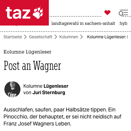

taz zahl ich
niedrigwasser
rente
landtagswahl in sachsen-anhalt
hybri

taz zahl ich
Startseite
Gesellschaft
Kolumnen
Kolumne Lügenleser: P
taz zahl ich
themen
Kolumne Lügenleser
Post an Wagner
politik
öko
Kolumne
Lügenleser
gesellschaft
von
Juri Sternburg
kultur
Ausschlafen, saufen, paar Halbsätze tippen. Ein
Pinocchio, der behauptet, er sei nicht neidisch auf
sport
Franz Josef Wagners Leben.