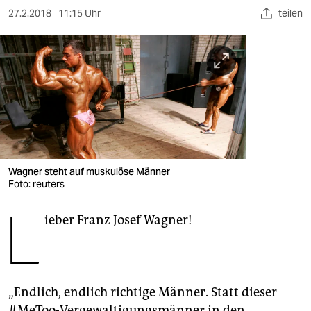
berlin
27.2.2018
11:15 Uhr
teilen
nord
wahrheit
verlag
verlag
veranstaltungen
Wagner steht auf muskulöse Männer
shop
Foto: reuters
fragen & hilfe
L
ieber Franz Josef Wagner!
unterstützen
abo
genossenschaft
„Endlich, endlich richtige Männer. Statt dieser
#MeToo-Vergewaltigungsmänner in den