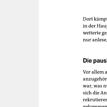
Dort kämpf
in der Haup
wetterte g
nur anlese
Die paus
Vor allem 
anzugehöre
war, was n
sich die A
rekrutiere
gekommene