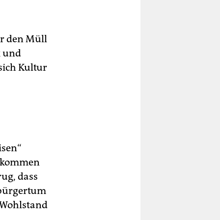
r den Müll
k und
sich Kultur
isen“
 gekommen
rug, dass
nbürgertum
u Wohlstand