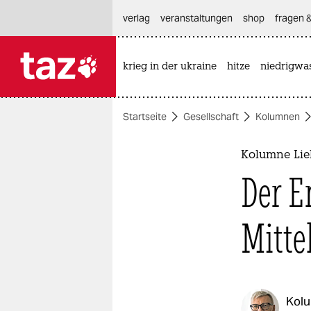
hautnavigation anspringen
hauptinhalt anspringen
footer anspringen
verlag
veranstaltungen
shop
fragen &
krieg in der ukraine
hitze
niedrigwa

taz zahl ich
taz zahl ich
Startseite
Gesellschaft
Kolumnen
themen
politik
Kolumne Lie
Der E
öko
gesellschaft
Mitte
kultur
sport
Kol