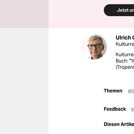
Jetzt u
Ulrich
Kulturr
Kulturre
Buch: "'
(Tropen/
Themen
#F
Feedback
K
Diesen Artikel