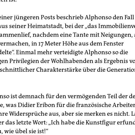
einer jüngeren Posts beschrieb Alphonso den Fall
 aus seiner Heimatstadt, bei der „das Immobilie
ammenlief, nachdem eine Tante mit Neigungen, a
vermachen, in 17 Meter Höhe aus dem Fenster
elte“. Einmal mehr verteidigte Alphonso so die
en Privilegien der Wohlhabenden als Ergebnis v
chnittlicher Charakterstärke über die Generati
so ist demnach für den vermögenden Teil der d
e, was Didier Eribon für die französische Arbeiter
hre Widersprüche aus, aber sie merken es nicht. 
 das letzte Wort: „Ich habe die Kunstfigur erfund
 wie übel sie ist!“