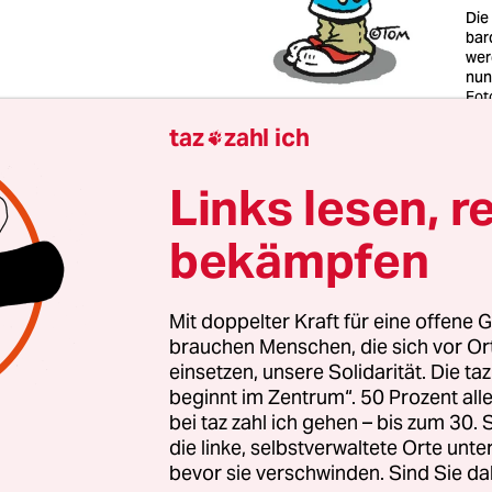
Die
bar
wer
nun
Fot
taz
zahl ich

tantischen Deutschland gibt es einen Luxusvorb
Links lesen, r
er
nouveau riche
noch nichts davon gehört hat: Da
er man zeigt es nicht. Wenn am Sonntagnachmitta
bekämpfen
rt mit dem Cabrio ansteht, wird mit Sonnenbrill
rt gefahren. Als sei das ererbte Aktienportfolio 
Mit doppelter Kraft für eine offene G
d Asche zu gehen. Reichtum schändet nicht! Die 
brauchen Menschen, die sich vor O
nichts dafür.
einsetzen, unsere Solidarität. Die ta
beginnt im Zentrum“. 50 Prozent a
chend, dass es Don Alphonso gibt, dessen Blog „Di
bei taz zahl ich gehen – bis zum 30
die linke, selbstverwaltete Orte unte
schaft“ sich weder neureich noch protestantisch,
bevor sie verschwinden. Sind Sie da
barock gibt, aber nun leider nicht mehr auf den