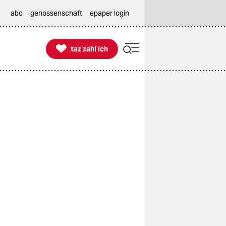
abo
genossenschaft
epaper login

taz zahl ich
taz zahl ich