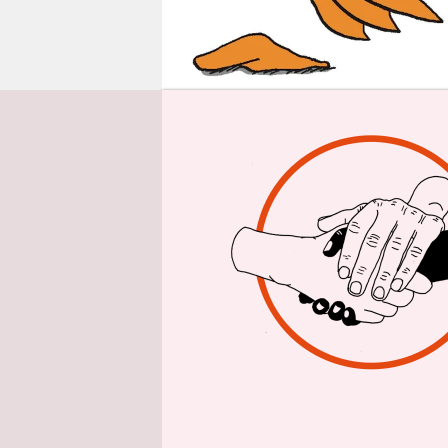
epaper login
I
m protes
wenn d
voll, ab
Spazierfah
falschem Ba
in Sack un
können ja 
Wie erfris
der Gesell
bayerisch-