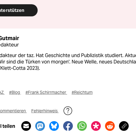
nterstützen
 Gutmair
edakteur
dakteur der taz. Hat Geschichte und Publizistik studiert. Aktu
Wir sind die Türken von morgen'. Neue Welle, neues Deutschla
Klett-Cotta 2023).
AZ
#Blog
#Frank Schirrmacher
#Reichtum
ommentieren
Fehlerhinweis
 teilen