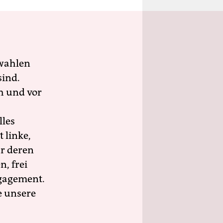
wahlen
sind.
h und vor
lles
 linke,
ür deren
n, frei
ngagement.
e unsere