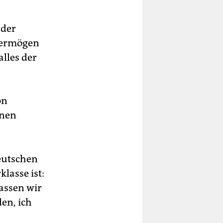
 der
nvermögen
lles der
on
onen
eutschen
klasse ist:
Lassen wir
en, ich