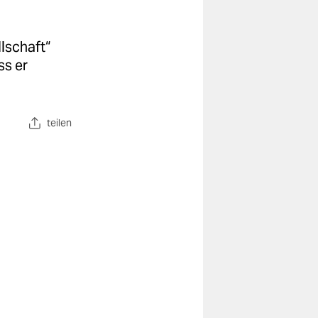
lschaft“
ss er
teilen