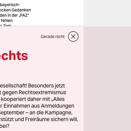
 bayerisch-
ocken Gedanken
den in der „FAZ“
 fehlen
o: Tom
Gerade nicht
ehalt, auch
echts
s Konto ist
g die
e und
ein Grund,
esellschaft! Besonders jetzt
meisten
rt gegen Rechtsextremismus
z kooperiert daher mit „Alles
ller Einnahmen aus Anmeldungen
e Stützen
. September – an die Kampagne,
rstützt und Freiräume sichern will,
 sondern
bei?