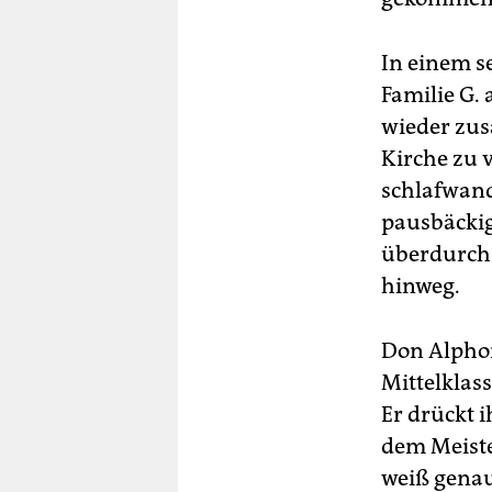
In einem s
Familie G.
wieder zus
Kirche zu 
schlafwand
pausbäckig
überdurchs
hinweg.
Don Alphon
Mittelklass
Er drückt i
dem Meister
weiß genau,