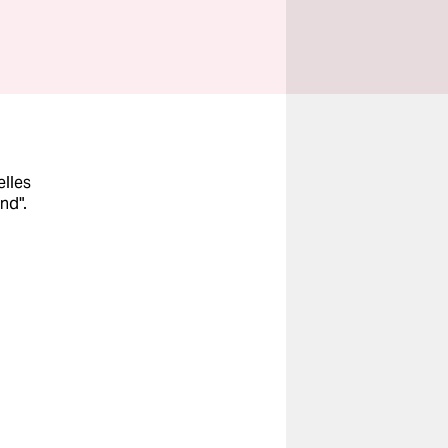
elles
nd".