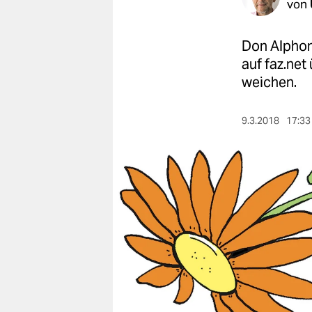
berlin
von
nord
Don Alphons
wahrheit
auf faz.net
weichen.
verlag
9.3.2018
17:33
verlag
veranstaltungen
shop
fragen & hilfe
unterstützen
abo
genossenschaft