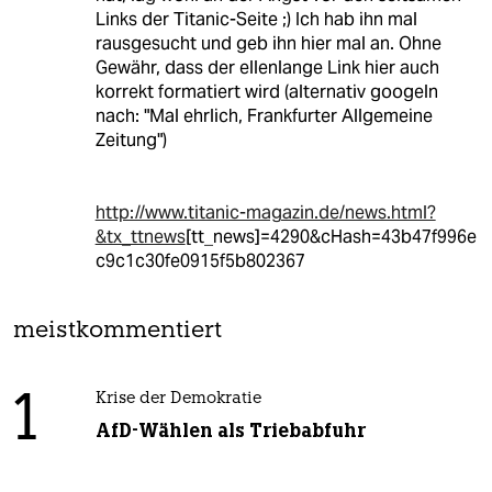
Links der Titanic-Seite ;) Ich hab ihn mal
rausgesucht und geb ihn hier mal an. Ohne
Gewähr, dass der ellenlange Link hier auch
korrekt formatiert wird (alternativ googeln
nach: "Mal ehrlich, Frankfurter Allgemeine
Zeitung")
http://www.titanic-magazin.de/news.html?
&tx_ttnews
[tt_news]=4290&cHash=43b47f996e
c9c1c30fe0915f5b802367
meistkommentiert
1
Krise der Demokratie
AfD-Wählen als Triebabfuhr