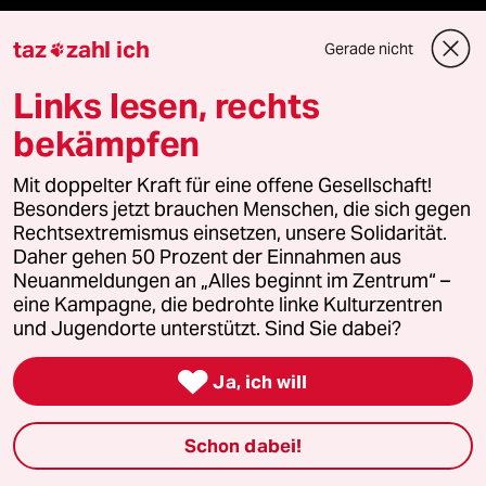
panterpreis 2026
taz
zahl ich
Gerade nicht

Links lesen, rechts
Podcast
bekämpfen
Mit doppelter Kraft für eine offene Gesellschaft!
bundestalk
Besonders jetzt brauchen Menschen, die sich gegen
Rechtsextremismus einsetzen, unsere Solidarität.
fernverbindung
Daher gehen 50 Prozent der Einnahmen aus
Neuanmeldungen an „Alles beginnt im Zentrum“ –
klima update°
eine Kampagne, die bedrohte linke Kulturzentren
und Jugendorte unterstützt. Sind Sie dabei?
Mauerecho

Ja, ich will
Freie Rede
Schon dabei!
reingehen