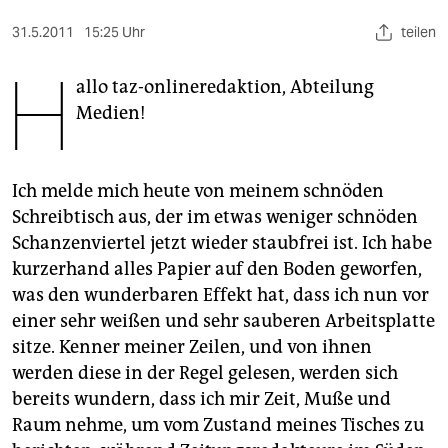
berlin
31.5.2011
15:25 Uhr
teilen
nord
H
allo taz-onlineredaktion, Abteilung
wahrheit
Medien!
verlag
verlag
Ich melde mich heute von meinem schnöden
veranstaltungen
Schreibtisch aus, der im etwas weniger schnöden
Schanzenviertel jetzt wieder staubfrei ist. Ich habe
shop
kurzerhand alles Papier auf den Boden geworfen,
fragen & hilfe
was den wunderbaren Effekt hat, dass ich nun vor
einer sehr weißen und sehr sauberen Arbeitsplatte
unterstützen
sitze. Kenner meiner Zeilen, und von ihnen
werden diese in der Regel gelesen, werden sich
abo
bereits wundern, dass ich mir Zeit, Muße und
genossenschaft
Raum nehme, um vom Zustand meines Tisches zu