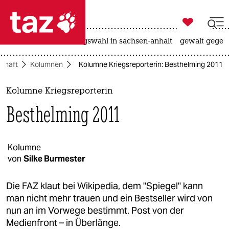

taz zahl ich
hitze
surfen
landtagswahl in sachsen-anhalt
gewalt gegen

taz zahl ich
schaft
Kolumnen
Kolumne Kriegsreporterin: Besthelming 2011
taz zahl ich
themen
Kolumne Kriegsreporterin
Besthelming 2011
politik
öko
Kolumne
von
Silke Burmester
gesellschaft
kultur
Die FAZ klaut bei Wikipedia, dem "Spiegel" kann
man nicht mehr trauen und ein Bestseller wird von
sport
nun an im Vorwege bestimmt. Post von der
Medienfront – in Überlänge.