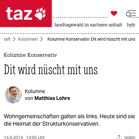

taz zahl ich
niedrigwasser
rente
landtagswahl in sachsen-anhalt
hybri

taz zahl ich
schaft
Kolumnen
Kolumne Konservativ: Dit wird nüscht mit uns
taz zahl ich
themen
Kolumne Konservativ
Dit wird nüscht mit uns
politik
öko
Kolumne
gesellschaft
von
Matthias Lohre
kultur
Wohngemeinschaften galten als links. Heute sind sie
die Heimat der Strukturkonservativen.
sport
14.9.2014
14:05 Uhr
teilen