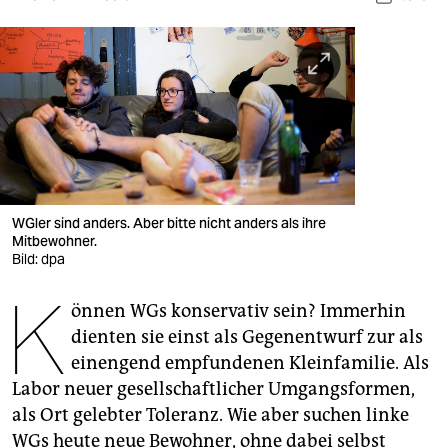
berlin
nord
wahrheit
verlag
verlag
veranstaltungen
WGler sind anders. Aber bitte nicht anders als ihre
Mitbewohner.
shop
Bild: dpa
K
fragen & hilfe
önnen WGs konservativ sein? Immerhin
unterstützen
dienten sie einst als Gegenentwurf zur als
einengend empfundenen Kleinfamilie. Als
abo
Labor neuer gesellschaftlicher Umgangsformen,
genossenschaft
als Ort gelebter Toleranz. Wie aber suchen linke
WGs heute neue Bewohner, ohne dabei selbst