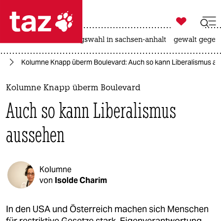

taz zahl ich
hitze
surfen
landtagswahl in sachsen-anhalt
gewalt gegen

taz zahl ich
mp
Kolumne Knapp überm Boulevard: Auch so kann Liberalismus a
taz zahl ich
themen
Kolumne Knapp überm Boulevard
Auch so kann Liberalismus
politik
aussehen
öko
gesellschaft
Kolumne
kultur
von
Isolde Charim
sport
In den USA und Österreich machen sich Menschen
für restriktive Gesetze stark. Eigenverantwortung