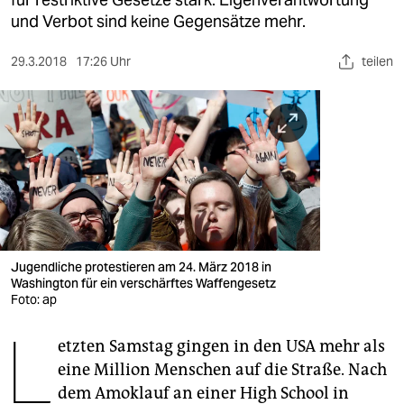
berlin
und Verbot sind keine Gegensätze mehr.
nord
29.3.2018
17:26 Uhr
teilen
wahrheit
verlag
verlag
veranstaltungen
shop
fragen & hilfe
Jugendliche protestieren am 24. März 2018 in
Washington für ein verschärftes Waffengesetz
unterstützen
Foto: ap
L
abo
etzten Samstag gingen in den USA mehr als
eine Million Menschen auf die Straße. Nach
genossenschaft
dem Amoklauf an einer High School in