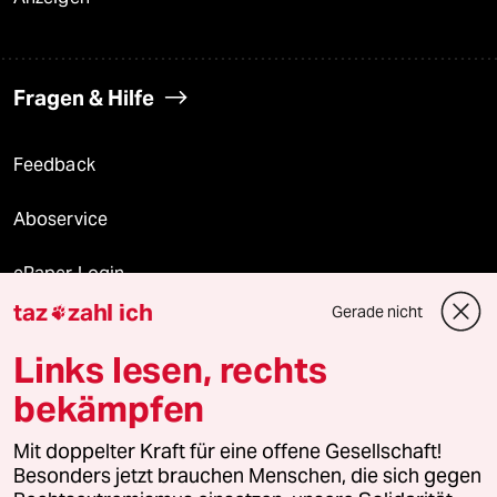
Fragen & Hilfe
Feedback
Aboservice
ePaper Login
taz
zahl ich
Gerade nicht

Downloads für Abonnierende
Links lesen, rechts
bekämpfen
© 2026 taz Verlags und Vertriebs GmbH
Alle Rechte vorbehalten. Bei rechtlichen Fragen oder für Genehmigungen
Mit doppelter Kraft für eine offene Gesellschaft!
wenden Sie sich bitte an
lizenzen@taz.de
Besonders jetzt brauchen Menschen, die sich gegen