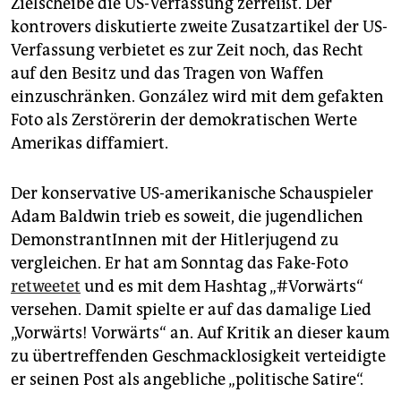
Zielscheibe die US-Verfassung zerreißt. Der
epaper login
kontrovers diskutierte zweite Zusatzartikel der US-
Verfassung verbietet es zur Zeit noch, das Recht
auf den Besitz und das Tragen von Waffen
einzuschränken. González wird mit dem gefakten
Foto als Zerstörerin der demokratischen Werte
Amerikas diffamiert.
Der konservative US-amerikanische Schauspieler
Adam Baldwin trieb es soweit, die jugendlichen
DemonstrantInnen mit der Hitlerjugend zu
vergleichen. Er hat am Sonntag das Fake-Foto
retweetet
und es mit dem Hashtag „#Vorwärts“
versehen. Damit spielte er auf das damalige Lied
„Vorwärts! Vorwärts“ an. Auf Kritik an dieser kaum
zu übertreffenden Geschmacklosigkeit verteidigte
er seinen Post als angebliche „politische Satire“.