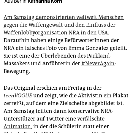
berlin
Aus Berlin
Katharina Korn
nord
Am Samstag demonstrierten weltweit Menschen
gegen die Waffengewalt und den Einfluss der
wahrheit
Waffenlobbyorganisation NRA in den USA
.
verlag
Daraufhin haben einige BefürworterInnen der
NRA ein falsches Foto von Emma González geteilt.
verlag
Sie ist eine der Überlebenden des Parkland-
Massakers und Anführerin der
#NeverAgain
-
veranstaltungen
Bewegung.
shop
fragen & hilfe
Das Original erschien am Freitag in der
teenVOGUE
und zeigt, wie die Aktivistin ein Plakat
unterstützen
zerreißt, auf dem eine Zielscheibe abgebildet ist.
Am Samstag teilten dann konservative NRA-
abo
Unterstützer auf Twitter eine
verfälschte
genossenschaft
Animation
, in der die Schülerin statt einer