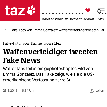

taz zahl ich
niedrigwasser
rente
landtagswahl in sachsen-anhalt
hybri

taz zahl ich
ka
Fake-Foto von Emma González: Waffenverteidiger tweeten Fak
taz zahl ich
themen
Fake-Foto von Emma González
Waffenverteidiger tweeten
politik
Fake News
öko
Waffenfans teilen ein gephotoshoptes Bild von
Emma González. Das Fake zeigt, wie sie die US-
gesellschaft
amerikanische Verfassung zerreißt.
kultur
26.3.2018
16:34 Uhr
teilen
sport