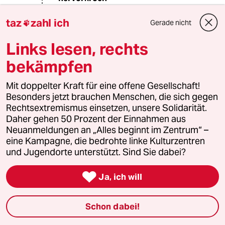
27.03.2018
,
15:59 Uhr
taz
zahl ich
Gerade nicht
@kami:

Sie machen es sich zuleicht, wenn sie
Links lesen, rechts
jeden, der das US Waffenrecht
verteidigt unterstellen Anhänger
bekämpfen
einer duschgeknallten
Verschwörungstheorie zu sein.
Mit doppelter Kraft für eine offene Gesellschaft!
Besonders jetzt brauchen Menschen, die sich gegen
Die es aber dennoch leider gibt und
Rechtsextremismus einsetzen, unsere Solidarität.
besonders perfide ist. Ist sie doch für
Daher gehen 50 Prozent der Einnahmen aus
jedes Opfer und deren Angehörige
Neuanmeldungen an „Alles beginnt im Zentrum“ –
ein Schlag ins Gesicht.
eine Kampagne, die bedrohte linke Kulturzentren
und Jugendorte unterstützt. Sind Sie dabei?
kami
K

Ja, ich will
27.03.2018
,
18:50 Uhr
@Der Mann, der unter einen Stein
Schon dabei!
hervorkroch:
Nö, dass Sie der letzgenannten