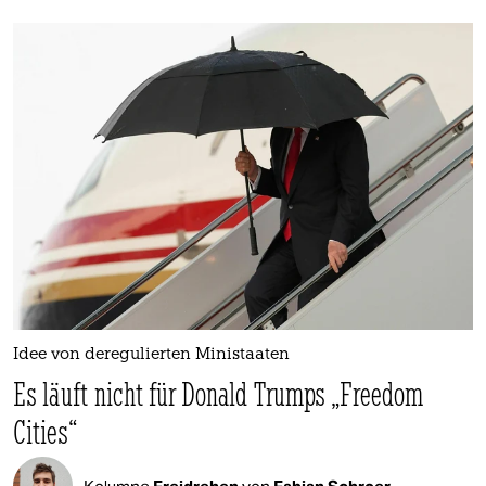
berlin
nord
wahrheit
verlag
verlag
veranstaltungen
shop
fragen & hilfe
Idee von deregulierten Ministaaten
unterstützen
Es läuft nicht für Donald Trumps „Freedom
abo
Cities“
genossenschaft