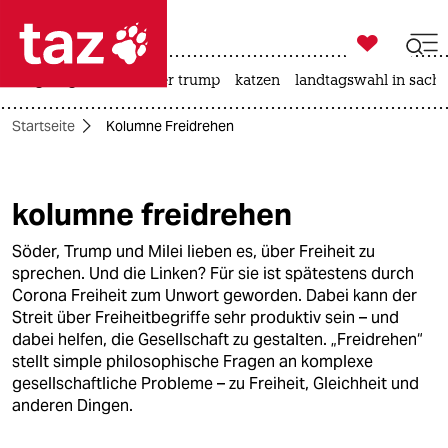

taz zahl ich
bergsteigen
usa unter trump
katzen
landtagswahl in sachs

taz zahl ich
Startseite
Kolumne Freidrehen
taz zahl ich
themen
kolumne freidrehen
politik
Söder, Trump und Milei lieben es, über Freiheit zu
öko
sprechen. Und die Linken? Für sie ist spätestens durch
Corona Freiheit zum Unwort geworden. Dabei kann der
gesellschaft
Streit über Freiheitbegriffe sehr produktiv sein – und
dabei helfen, die Gesellschaft zu gestalten. „Freidrehen“
kultur
stellt simple philosophische Fragen an komplexe
gesellschaftliche Probleme – zu Freiheit, Gleichheit und
sport
anderen Dingen.