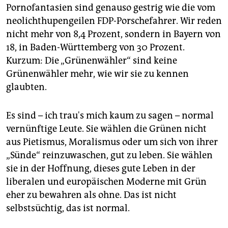
Pornofantasien sind genauso gestrig wie die vom
14.00 Uhr,
Flughafen FFM
. Ausbau, Fluglärm,
Feinstaub – klingt nach grünen Themen. Aber
neolichthupengeilen FDP-Porschefahrer. Wir reden
Anwohner*innen sind nicht so glücklich.
Zum Video
nicht mehr von 8,4 Prozent, sondern in Bayern von
18, in Baden-Württemberg von 30 Prozent.
16.06 Uhr, Wiesbaden. Es ist
Mürvet Öztürks
letzter
Kurzum: Die „Grünenwähler“ sind keine
Tag im Landtag. Aus der Grünen-Fraktion ist sie 2015
ausgetreten.
Zum Video
Grünenwähler mehr, wie wir sie zu kennen
glaubten.
17.00 Uhr, hessischer Landtag. Zeit für eine
Analyse
mit taz-Hessenkorrespondent Christoph Schmidt-
Lunau.
Zum Video
Es sind – ich trau's mich kaum zu sagen – normal
vernünftige Leute. Sie wählen die Grünen nicht
17.55 Uhr,
Wahlparty der Grünen
. Vermutlich wird
aus Pietismus, Moralismus oder um sich von ihrer
hier gleich laut gejubelt.
Zum Video
„Sünde“ reinzuwaschen, gut zu leben. Sie wählen
18.35 Uhr, hessischer Landtag. Grünen-
sie in der Hoffnung, dieses gute Leben in der
Spitzenkandidat
Tarek Al-Wazir
spricht.
Zum Video
liberalen und europäischen Moderne mit Grün
20.05 Uhr, hessischer Landtag Fazit.
Zum Video
eher zu bewahren als ohne. Das ist nicht
selbstsüchtig, das ist normal.
Hier gibt es noch mehr Livevideos der taz