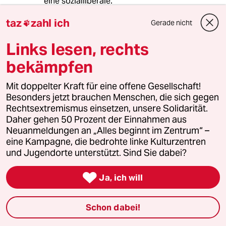
eine sozialliberale.
taz
zahl ich
Gerade nicht

82236 (Profil gelöscht)
8G
Links lesen, rechts
28.10.2018
,
13:12 Uhr
bekämpfen
"Die entscheidenden Fragen klären sich
jedenfalls nicht zwischen „links“ vs. „rechts“,
Mit doppelter Kraft für eine offene Gesellschaft!
weil auch das Problem in der digitalen
Besonders jetzt brauchen Menschen, die sich gegen
Arbeitswelt nicht mehr die Ausbeutung von
Rechtsextremismus einsetzen, unsere Solidarität.
Menschen ist, sondern ihre
Daher gehen 50 Prozent der Einnahmen aus
Bedeutungslosigkeit. Die gesellschaftliche
Neuanmeldungen an „Alles beginnt im Zentrum“ –
Konfrontation verläuft zwischen liberal und
eine Kampagne, die bedrohte linke Kulturzentren
illiberal und die politische in letzter
und Jugendorte unterstützt. Sind Sie dabei?
Konsequenz zwischen real und irreal."

Ja, ich will
Ach so die Ausbeutung ist mit der digitalen
Arbeitswelt verschwunden, wie zauberhaft. Der
digitale Kapitalismus basiert also auf
Schon dabei!
gerechter Bezahlung und geringen
Lohnunterschieden, hört, hört. Herr Unfried