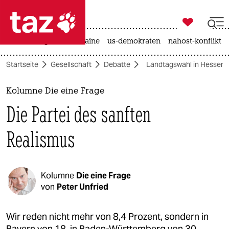

taz zahl ich
hitze
krieg in der ukraine
us-demokraten
nahost-konflikt

taz zahl ich
Startseite
Gesellschaft
Debatte
Landtagswahl in Hessen
taz zahl ich
themen
Kolumne Die eine Frage
Die Partei des sanften
politik
Realismus
öko
gesellschaft
Kolumne
Die eine Frage
kultur
von
Peter Unfried
sport
Wir reden nicht mehr von 8,4 Prozent, sondern in
Bayern von 18, in Baden-Württemberg von 30