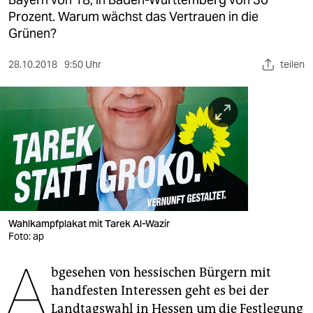
berlin
Prozent. Warum wächst das Vertrauen in die
nord
Grünen?
wahrheit
28.10.2018
9:50 Uhr
teilen
verlag
verlag
veranstaltungen
shop
fragen & hilfe
Wahlkampfplakat mit Tarek Al-Wazir
unterstützen
Foto: ap
A
abo
bgesehen von hessischen Bürgern mit
genossenschaft
handfesten Interessen geht es bei der
Landtagswahl in Hessen um die Festlegung