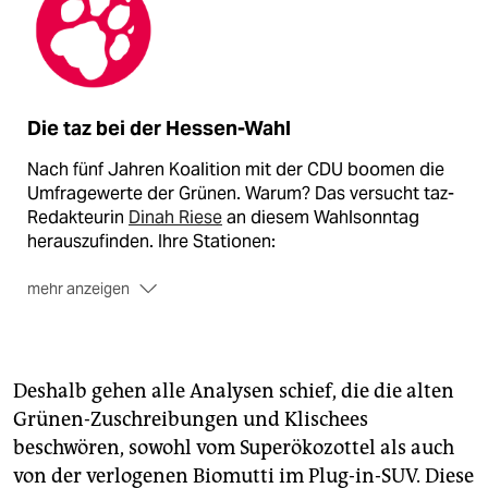
Die taz bei der Hessen-Wahl
Nach fünf Jahren Koalition mit der CDU boomen die
Umfragewerte der Grünen. Warum? Das versucht taz-
Redakteurin
Dinah Riese
an diesem Wahlsonntag
herauszufinden. Ihre Stationen:
mehr anzeigen
10.50 Uhr, Offenbach. Grünen-Spitzenkandidat
Tarek
Al-Wazir
gibt seine Stimme zur Hessenwahl ab.
Zum
Video Teil 1
und
Teil 2
Deshalb gehen alle Analysen schief, die die alten
12.40 Uhr, Frankfurt-Nordend.
Bezahlbarer
Grünen-Zuschreibungen und Klischees
Wohnraum
war ein großes Thema im Wahlkampf. Ein
beschwören, sowohl vom Superökozottel als auch
Gespräch mit dem Mieterbund.
Zum Video
von der verlogenen Biomutti im Plug-in-SUV. Diese