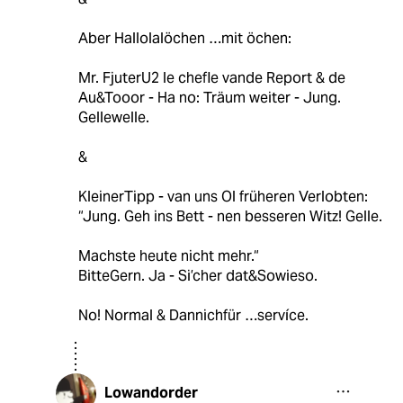
Aber Hallolalöchen …mit öchen:
Mr. FjuterU2 le chefle vande Report & de
Au&Tooor - Ha no: Träum weiter - Jung.
Gellewelle.
&
KleinerTipp - van uns Ol früheren Verlobten:
“Jung. Geh ins Bett - nen besseren Witz! Gelle.
Machste heute nicht mehr.“
BitteGern. Ja - Si’cher dat&Sowieso.
No! Normal & Dannichfür …servíce.
Lowandorder