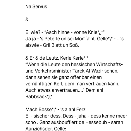
Na Servus
&
Ei wie? - “Asch hinne - vonne Knie*¿*“
Ja ja - 's Peterle un sei Mon’fa‘ht. Gelle*¡* - …'s
alswie - Grii Blatt un Soß.
& Er & de Leutz. Kerle Kerle*!*
“Wenn die Leute den hessischen Wirtschafts-
und Verkehrsminister Tarek Al-Wazir sehen,
dann sehen sie ganz offenbar einen
vernünftigen Kerl, dem man vertrauen kann.
Auch etwas anvertrauen.…“ Dem ahl
Babbsack*¿*
Mach Bosse*¡* - 's a ahl Ferz!
Ei - sischer dess. Dess - jaha - dess kenne meer
scho . Ganz ausbouffiert de Hessebub - saran
Aanzichsder. Gelle: