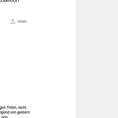
oalition
teilen
en Trittin, nicht
ngend von gestern
: dpa