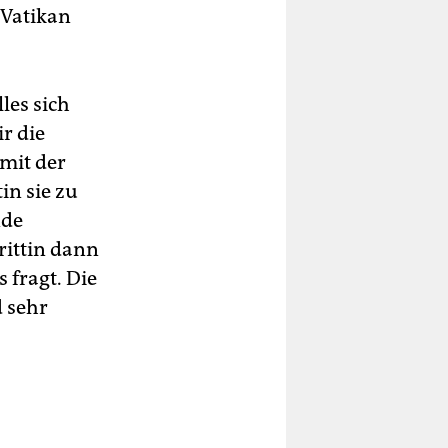
 Vatikan
les sich
ir die
mit der
in sie zu
nde
rittin dann
 fragt. Die
d sehr