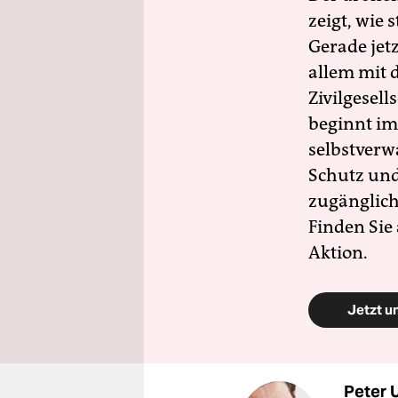
zeigt, wie
Gerade jet
allem mit d
Zivilgesell
beginnt im
selbstverw
Schutz und 
zugänglich
Finden Sie
Aktion.
Jetzt u
Peter 