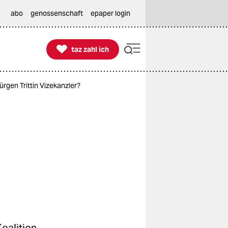
abo
genossenschaft
epaper login

taz zahl ich
taz zahl ich
rgen Trittin Vizekanzler?