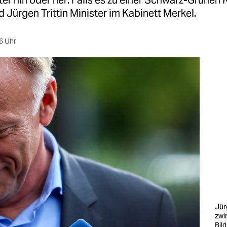
r hin oder her: Falls es zu einer Schwarz-Grünen K
 Jürgen Trittin Minister im Kabinett Merkel.
6 Uhr
Jürg
zwi
Bild