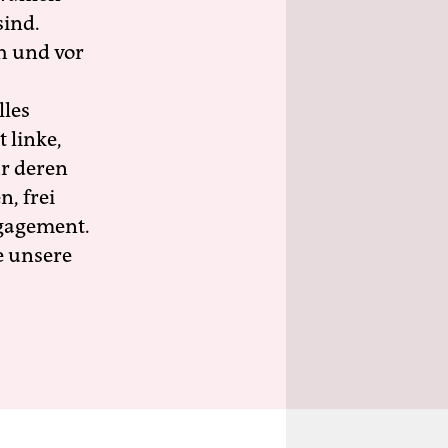
sind.
h und vor
lles
 linke,
ür deren
n, frei
ngagement.
e unsere