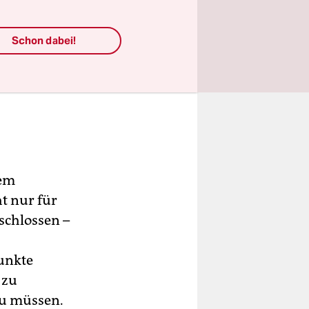
Schon dabei!
sem
t nur für
eschlossen –
Punkte
 zu
zu müssen.