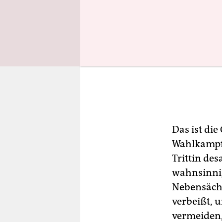
Das ist di
Wahlkampf 
Trittin des
wahnsinnig 
Nebensächl
verbeißt, 
vermeiden,