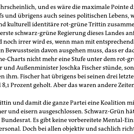
ahrscheinlich, und es wäre die maximale Pointe d
 und übrigens auch seines politischen Lebens, 
und kulturell identitäre rot-grüne Trittin zusamm
 erste schwarz-grüne Regierung dieses Landes a
 noch irrer wird es, wenn man mit entsprechen
en Bewusstsein davon ausgehen muss, dass er da
me-Charts nicht mehr eine Stufe unter dem rot-g
r und Außenminister Joschka Fischer stünde, so
en ihm. Fischer hat übrigens bei seinen drei letz
d 8,1 Prozent geholt. Aber das waren andere Zeiten
ttin und damit die ganze Partei eine Koalition mi
r und eisern ausgeschlossen. Schwarz-Grün hät
Bundesrat. Es gibt keine vorbereitete Mental-E
rsonal. Doch bei allen objektiv und sachlich rich