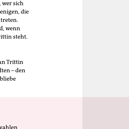
 wer sich
enigen, die
treten.
nd, wenn
ttin steht.
n Trittin
ten – den
bliebe
wahlen