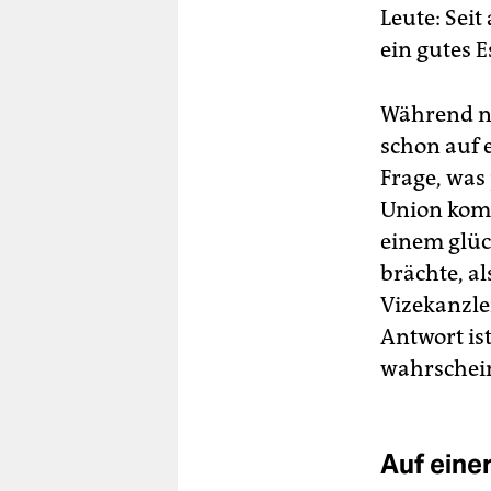
Leute: Seit
ein gutes E
Während nu
schon auf e
Frage, was
Union komm
einem glüc
brächte, a
Vizekanzle
Antwort ist
wahrschein
Auf einer