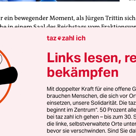
r ein bewegender Moment, als Jürgen Trittin sich 
e in einem Saal des Reichstags vom Fraktionsvor
bschiedet hat. Das sagen auch Zuhörer, die nicht
taz
zahl ich

iner der wichtigsten deutschen Politiker nach 19
Links lesen, r
k. Da spürten vor allem die jüngeren Kollegen für
 den Hauch der Geschichte, auf die dieser Mann 
bekämpfen
enommen hat. Im Parlament und außerhalb.
t. Man muss es nur wollen. Und können.
Mit doppelter Kraft für eine offene G
brauchen Menschen, die sich vor O
einsetzen, unsere Solidarität. Die ta
beginnt im Zentrum“. 50 Prozent a
bei taz zahl ich gehen – bis zum 30
die linke, selbstverwaltete Orte unte
bevor sie verschwinden. Sind Sie da