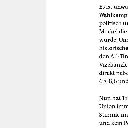
Es ist unw
Wahlkampfs
politisch 
Merkel die
würde. Und
historisch
den All-Ti
Vizekanzle
direkt neb
6,7, 8,6 un
Nun hat Tri
Union imme
Stimme im 
und kein Pe