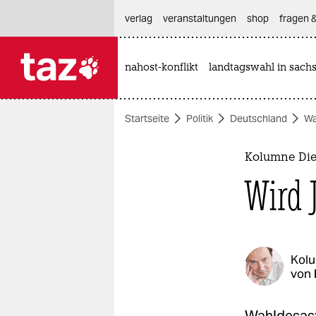
hautnavigation anspringen
hauptinhalt anspringen
footer anspringen
verlag
veranstaltungen
shop
fragen &
nahost-konflikt
landtagswahl in sach

taz zahl ich
taz zahl ich
Startseite
Politik
Deutschland
Wa
themen
politik
Kolumne Die
Wird 
öko
gesellschaft
kultur
Kol
von
sport