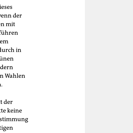
ieses
wenn der
en mit
nführen
dem
durch in
rünen
ndern
ten Wahlen
.
t der
te keine
instimmung
tigen