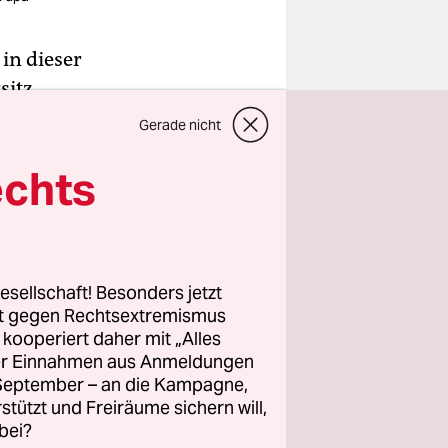
in dieser
sitz
 dick mit
Gerade nicht
68 zieht
echts
 einen
tatsächlich
esellschaft! Besonders jetzt
rt gegen Rechtsextremismus
z kooperiert daher mit „Alles
ller Einnahmen aus Anmeldungen
. September – an die Kampagne,
rstützt und Freiräume sichern will,
bei?