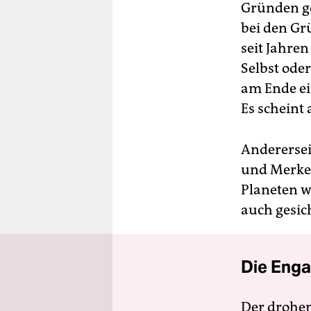
Gründen ge
bei den Gr
seit Jahre
Selbst ode
am Ende ein
Es scheint 
Anderersei
und Merkel
Planeten w
auch gesic
Die Enga
Der drohe