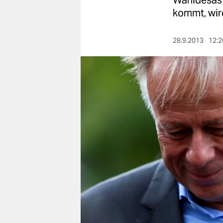
Wahldesaste
berlin
kommt, wird
nord
28.9.2013
12:2
wahrheit
verlag
verlag
veranstaltungen
shop
fragen & hilfe
unterstützen
abo
genossenschaft