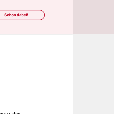
 fast noch
Schon dabei!
r 30, der