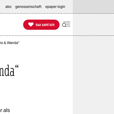
abo
genossenschaft
epaper login

taz zahl ich
taz zahl ich
smo & Wanda“
nda“
r als