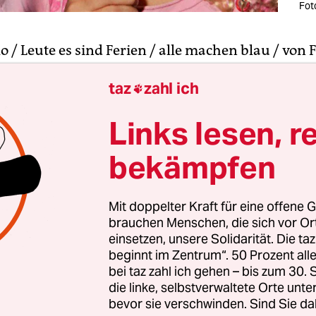
Fot
lo / Leute es sind Ferien / alle machen blau / von
 nach Oberammergau / denn es sind Ferien / und 
taz
zahl ich

tam / und Information / steigt wieder unser
ramm – unser Ferienprogramm!“. Das bitte auf J
Links lesen, r
 „Cancan“-Hauptthema singen, und schon wird er
 die damals zarte Generation X zwischen 1979 un
bekämpfen
mernachmittagen die Zeit vertrieb: mit Fernseh
tweazle, Manni, Merlin.
Mit doppelter Kraft für eine offene G
brauchen Menschen, die sich vor O
st bekanntlich passé. Tommi Ohrner ist alt, und K
einsetzen, unsere Solidarität. Die ta
beginnt im Zentrum“. 50 Prozent a
tt Fiktionalem am laufenden Band lieber Youtube
bei taz zahl ich gehen – bis zum 30
ze Serien mit „Livehacks“ oder „Make Up Tutorial
die linke, selbstverwaltete Orte unte
oduzieren, wobei kein Mensch die Filme gesehen
bevor sie verschwinden. Sind Sie da