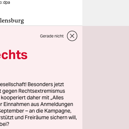
o: dpa
 Flensburg
mit viel
Gerade nicht
acques
echts
sichtlich,
d 1989 an
en. Und mit
esellschaft! Besonders jetzt
rt gegen Rechtsextremismus
inder
z kooperiert daher mit „Alles
ller Einnahmen aus Anmeldungen
rInnen, die
. September – an die Kampagne,
s“ oder
rstützt und Freiräume sichern will,
 haben
bei?