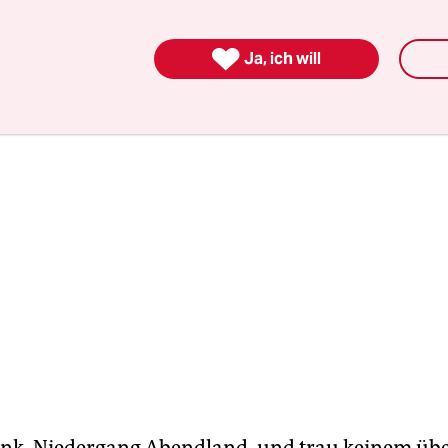
ie die „Goofs“ anspielen, denn Filmegucken ist ja
der und altmodischer als Seriengucken.

Ja, ich will
nk, Niedergang Abendland, und trau keinem übe