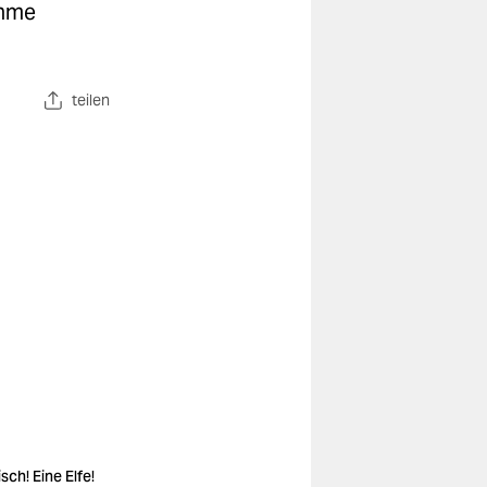
ehme
teilen
sch! Eine Elfe!