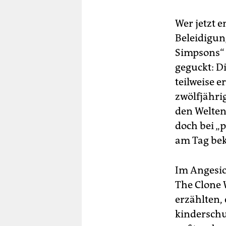
Wer jetzt e
Beleidigun
Simpsons“ 
geguckt: D
teilweise 
zwölfjähri
den Welten
doch bei „
am Tag bek
Im Angesic
The Clone 
erzählten,
kinderschu