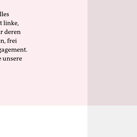
lles
 linke,
ür deren
n, frei
ngagement.
e unsere