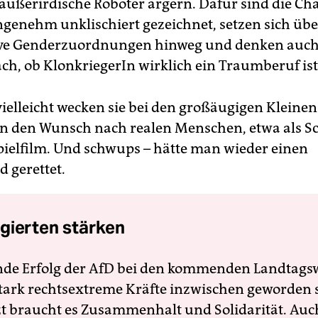
außerirdische Roboter ärgern. Dafür sind die Ch
angenehm unklischiert gezeichnet, setzen sich übe
ive Genderzuordnungen hinweg und denken auch
ch, ob KlonkriegerIn wirklich ein Traumberuf ist
ielleicht wecken sie bei den großäugigen Kleinen
 den Wunsch nach realen Menschen, etwa als Sc
pielfilm. Und schwups – hätte man wieder einen
d gerettet.
gierten stärken
nde Erfolg der AfD bei den kommenden Landtags
 stark rechtsextreme Kräfte inzwischen geworden 
zt braucht es Zusammenhalt und Solidarität. Auc