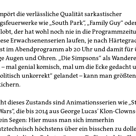
mpört die verlässliche Qualität sarkastischer
gsfeuerwerke wie „South Park“, „Family Guy“ oder
lobt, der hat wohl noch nie in die Programmzeit
iese Erwachsenenserien laufen, je nach Härtegra
erst im Abendprogramm ab 20 Uhr und damit für 
ge Augen und Ohren. „Die Simpsons“ als Wander
 – mal genial komisch, mal um die Ecke gedacht
politisch unkorrekt“ gelandet – kann man größten
ichern.
ht dieses Zustands sind Animationsserien wie „St
Wars“, die bis 2014 aus George Lucas’ Klon-Clowns
 ein Segen: Hier muss man sich immerhin
tztechnisch höchstens über ein bisschen zu doll