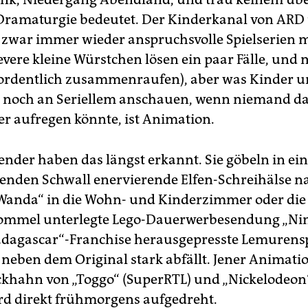
Dramaturgie bedeutet. Der Kinderkanal von ARD
 zwar immer wieder anspruchsvolle Spielserien m
levere kleine Würstchen lösen ein paar Fälle, und
 ordentlich zusammenraufen), aber was Kinder u
h noch an Seriellem anschauen, wenn niemand dab
er aufregen könnte, ist Animation.
sender haben das längst erkannt. Sie göbeln in ei
enden Schwall enervierende Elfen-Schreihälse 
anda“ in die Wohn- und Kinderzimmer oder die
rommel unterlegte Lego-Dauerwerbesendung „Nin
adagascar“-Franchise herausgepresste Lemurens
r neben dem Original stark abfällt. Jener Animati
ckhahn von „Toggo“ (SuperRTL) und „Nickelodeon“
rd direkt frühmorgens aufgedreht.