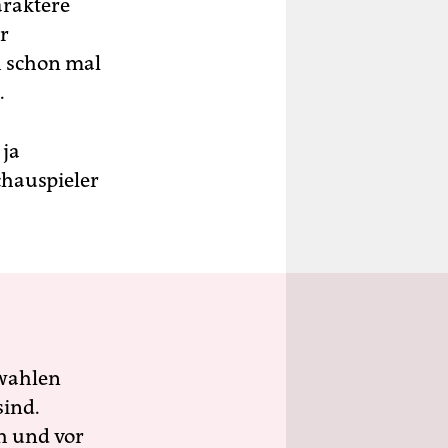
araktere
r
 schon mal
.
 ja
hauspieler
wahlen
sind.
h und vor