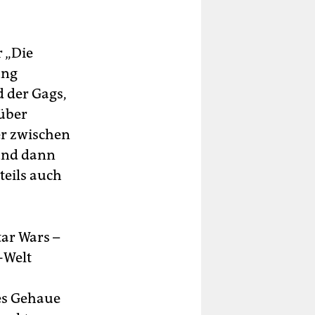
 „Die
ung
d der Gags,
über
er zwischen
 und dann
teils auch
ar Wars –
-Welt
es Gehaue