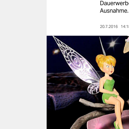
berlin
Dauerwerbe
Ausnahme.
nord
wahrheit
20.7.2016
14:1
verlag
verlag
veranstaltungen
shop
fragen & hilfe
unterstützen
abo
genossenschaft