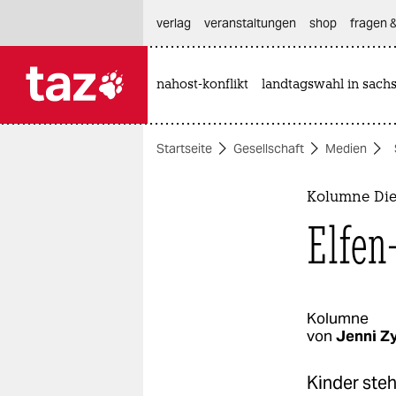
hautnavigation anspringen
hauptinhalt anspringen
footer anspringen
verlag
veranstaltungen
shop
fragen &
nahost-konflikt
landtagswahl in sach

taz zahl ich
taz zahl ich
Startseite
Gesellschaft
Medien
themen
politik
Kolumne Die
Elfen
öko
gesellschaft
kultur
Kolumne
von
Jenni Z
sport
Kinder steh