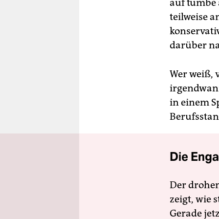
auf tumbe 
teilweise 
konservat
darüber na
Wer weiß, v
irgendwann
in einem S
Berufsstan
Die Enga
Der drohe
zeigt, wie
Gerade jet