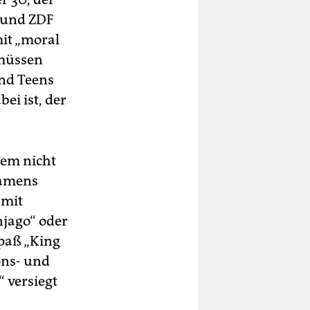
 und ZDF
it „moral
 müssen
nd Teens
ei ist, der
nem nicht
namens
 mit
jago“ oder
paß „King
ons- und
 versiegt