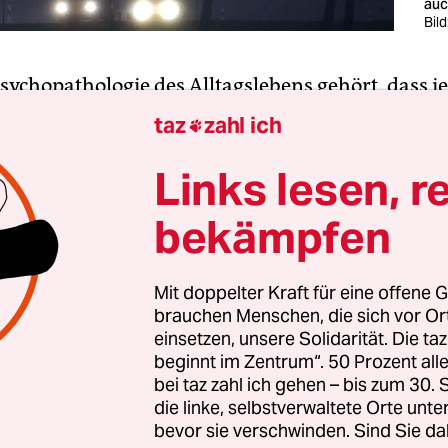
auc
Bild
sychopathologie des Alltagslebens gehört, dass j
tion „hysterisch“ ist, jeder Pedant „zwanghaft“, j
taz
zahl ich

aukelsturz des kleinen Kindes „traumatisierend“.
ht mehr, das Leben ist verbal durchpsychologisier
Links lesen, r
 jede Verstimmung und emotionale Krisenerfah
bekämpfen
n“ verklärt.
iederlage gegen die Bayern erlaubte Jürgen Klop
Mit doppelter Kraft für eine offene G
brauchen Menschen, die sich vor O
eulich „fünf Minuten für Depressionen“ und Nil
einsetzen, unsere Solidarität. Die ta
inem lesenswerten Buch „Der Zirkus“ von Peer St
beginnt im Zentrum“. 50 Prozent a
 dass dieser im Wahlkampf auch mal an einer kle
bei taz zahl ich gehen – bis zum 30
 gelitten habe.
die linke, selbstverwaltete Orte unte
bevor sie verschwinden. Sind Sie da