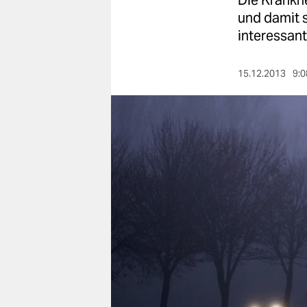
Die Krankhe
berlin
und damit s
nord
interessant
wahrheit
15.12.2013
9:0
verlag
verlag
veranstaltungen
shop
fragen & hilfe
unterstützen
abo
genossenschaft