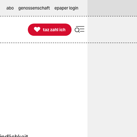
abo
genossenschaft
epaper login

taz zahl ich
taz zahl ich