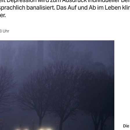
it Depression wird zum Ausdruck individueller Bef
prachlich banalisiert. Das Auf und Ab im Leben kli
er.
8 Uhr
Die