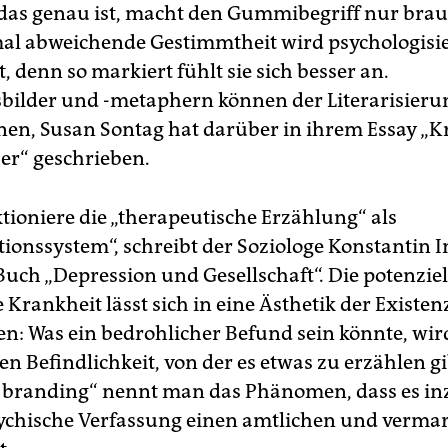
das genau ist, macht den Gummibegriff nur brau
al abweichende Gestimmtheit wird psychologisi
 denn so markiert fühlt sie sich besser an.
bilder und -metaphern können der Literarisieru
nen, Susan Sontag hat darüber in ihrem Essay „K
er“ geschrieben.
tioniere die „therapeutische Erzählung“ als
ationssystem“, schreibt der Soziologe Konstantin
Buch „Depression und Gesellschaft“. Die potenziel
 Krankheit lässt sich in eine Ästhetik der Existen
en: Was ein bedrohlicher Befund sein könnte, wir
en Befindlichkeit, von der es etwas zu erzählen gi
 branding“ nennt man das Phänomen, dass es i
sychische Verfassung einen amtlichen und verma