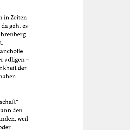
 in Zeiten
 da geht es
 Ehrenberg
t.
lancholie
r adligen –
nkheit der
 haben
lschaft“
 kann den
nden, weil
oder