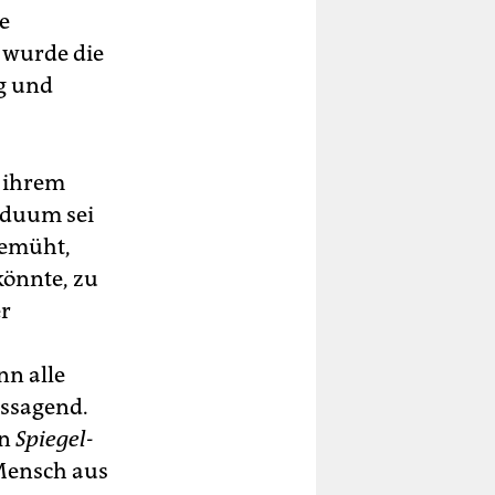
e
 wurde die
g und
n ihrem
viduum sei
bemüht,
könnte, zu
r
n alle
tssagend.
en
Spiegel-
Mensch aus