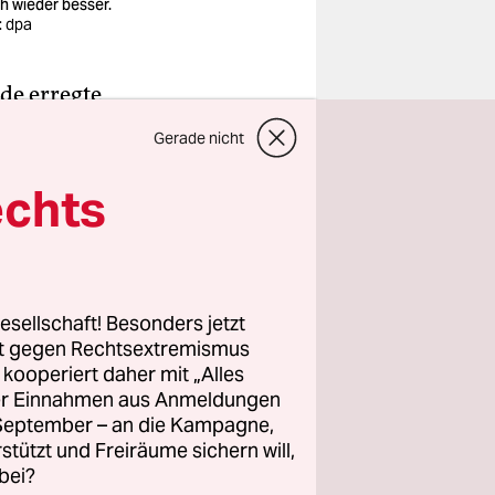
h wieder besser.
: dpa
ede erregte
eder
Gerade nicht
 Darunter
t. Vor
echts
rung zur
p seinen
esellschaft! Besonders jetzt
rt gegen Rechtsextremismus
s Minkmar
z kooperiert daher mit „Alles
einbrück zu
ller Einnahmen aus Anmeldungen
inen
. September – an die Kampagne,
rstützt und Freiräume sichern will,
bei?