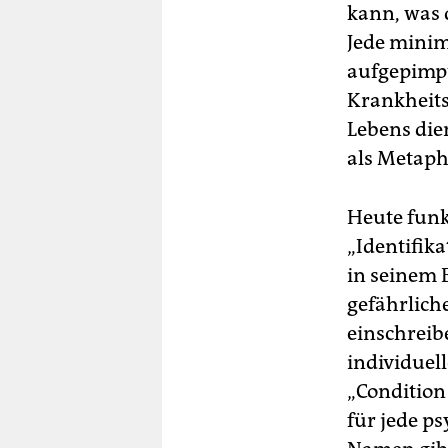
kann, was 
Jede minim
aufgepimpt,
Krankheits
Lebens die
als Metaph
Heute funk
„Identifik
in seinem 
gefährliche
einschreib
individuell
„Condition
für jede p