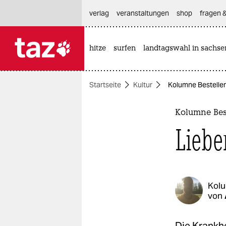
hautnavigation anspringen
hauptinhalt anspringen
footer anspringen
verlag
veranstaltungen
shop
fragen &
hitze
surfen
landtagswahl in sachse

taz zahl ich
taz zahl ich
Startseite
Kultur
Kolumne Bestellen
themen
politik
Kolumne Bes
Liebe
öko
gesellschaft
kultur
Kol
von
sport