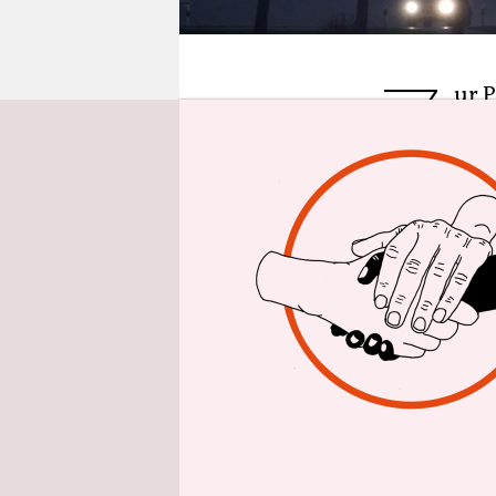
epaper login
Z
ur P
Reak
Sch
geht es nic
allem wird
„Depressio
Nach der N
Spielern n
weiß in se
berichten,
Depression