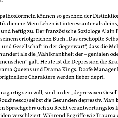
t.
pathosformeln können so gesehen der Distinktion
tik dienen: Mein Leben ist interessanter als deins,
 und heftig zu. Der französische Soziologe Alain
n seinem erfolgreichen Buch „Das erschöpfte Selbs
 und Gesellschaft in der Gegenwart“, dass die Me
hundert als die „Wahlkrankheit der – genialen ode
nschen“ galt. Heute ist die Depression die Kra
Drama Queens und Drama Kings. Doofe Manager
originellere Charaktere werden lieber depri.
nzigartig sein will, sind in der „depressiven Gesel
 Roudinesco) selbst die Gesunden depressiv. Man
n Sprachgebrauch zu Recht verantwortungslos fi
Leiden verschleiert. Während Begriffe wie Trauma 