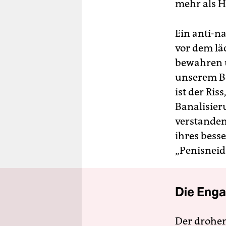
mehr als H
Ein anti-n
vor dem lä
bewahren u
unserem Be
ist der Ris
Banalisier
verstanden
ihres besse
„Penisneid
Die Enga
Der drohe