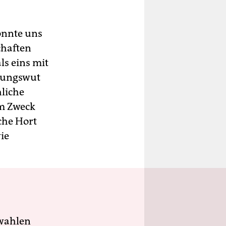
könnte uns
chaften
ls eins mit
erungswut
hliche
um Zweck
che Hort
ie
wahlen