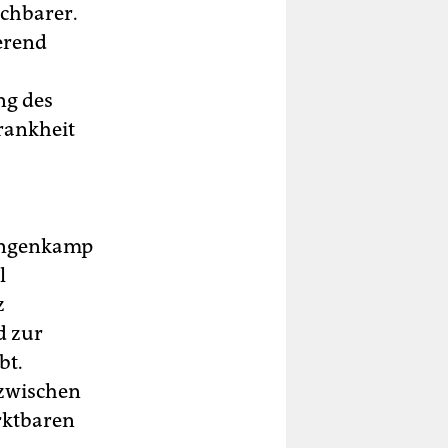
chbarer.
erend
ng des
rankheit
 Ingenkamp
l
z
d zur
bt.
nzwischen
rktbaren