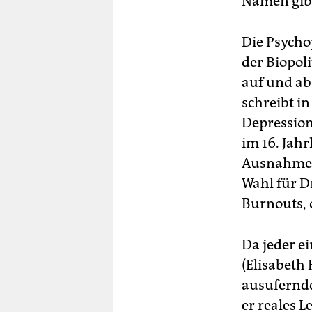
Namen gib
Die Psycho
der Biopoli
auf und ab
schreibt i
Depression
im 16. Jahr
Ausnahmeme
Wahl für 
Burnouts, 
Da jeder ei
(Elisabeth
ausufernde
er reales 