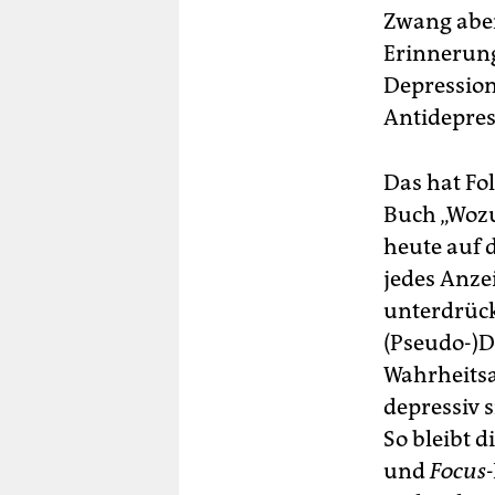
Zwang aber
Erinnerung
Depression
Antidepres
Das hat Fo
Buch „Wozu
heute auf 
jedes Anze
unterdrüc
(Pseudo-)D
Wahrheitsa
depressiv 
So bleibt d
und
Focus-