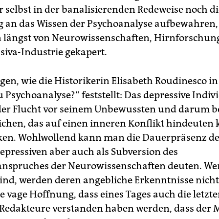
 selbst in der banalisierenden Redeweise noch di
 an das Wissen der Psychoanalyse aufbewahren,
 längst von Neurowissenschaften, Hirnforschun
siva-Industrie gekapert.
lgen, wie die Historikerin Elisabeth Roudinesco i
 Psychoanalyse?“ feststellt: Das depressive Indi
der Flucht vor seinem Unbewussten und darum 
ichen, das auf einen inneren Konflikt hindeuten 
ken. Wohlwollend kann man die Dauerpräsenz de
epressiven aber auch als Subversion des
nspruches der Neurowissenschaften deuten. Wen
sind, werden deren angebliche Erkenntnisse nich
ie vage Hoffnung, dass eines Tages auch die letzt
Redakteure verstanden haben werden, dass der 